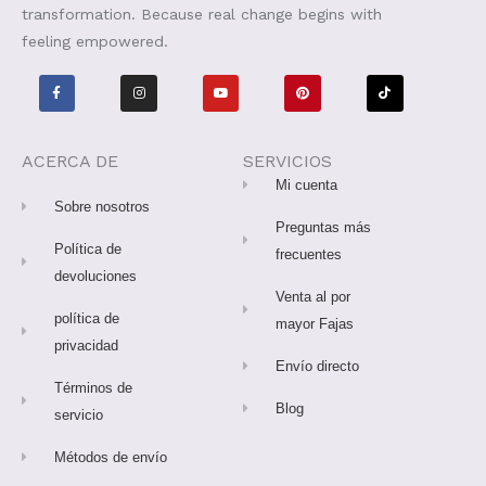
transformation. Because real change begins with
feeling empowered.
F
I
Y
P
T
a
n
o
i
i
c
s
u
n
k
e
t
T
t
t
b
a
u
e
o
o
g
b
r
k
o
r
e
e
ACERCA DE
SERVICIOS
k
a
s
-
m
t
Mi cuenta
f
Sobre nosotros
Preguntas más
Política de
frecuentes
devoluciones
Venta al por
política de
mayor Fajas
privacidad
Envío directo
Términos de
Blog
servicio
Métodos de envío