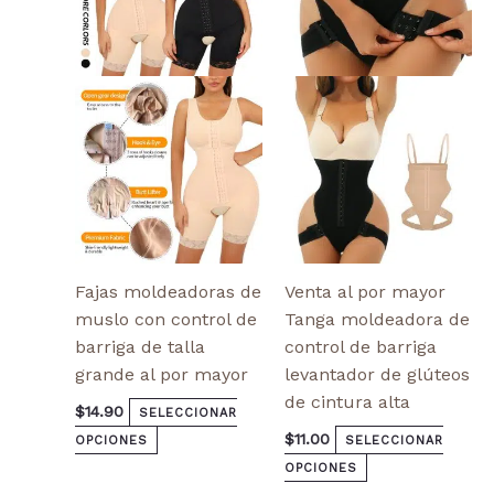
variantes.
variantes.
Las
Las
opciones
opciones
se
se
pueden
pueden
elegir
elegir
en
en
la
la
página
página
de
de
producto
producto
Fajas moldeadoras de
Venta al por mayor
muslo con control de
Tanga moldeadora de
barriga de talla
control de barriga
grande al por mayor
levantador de glúteos
de cintura alta
$
14.90
SELECCIONAR
$
11.00
OPCIONES
SELECCIONAR
OPCIONES