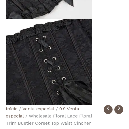
Wholesale
Inicio
/
Venta especial
/
9.9 Venta
Floral
especial
/ Wholesale Floral Lace Floral
Lace
Trim Bustier Corset Top Waist Cincher