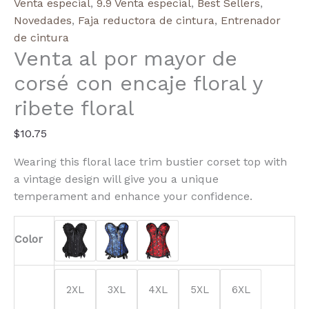
Floral
Venta especial
,
9.9 Venta especial
,
Best Sellers
,
Trim
Novedades
,
Faja reductora de cintura
,
Entrenador
Bustier
de cintura
Venta al por mayor de
Corset
Top
corsé con encaje floral y
Waist
ribete floral
Cincher
cantidad
$
10.75
Wearing this floral lace trim bustier corset top with
a vintage design will give you a unique
temperament and enhance your confidence.
Color
2XL
3XL
4XL
5XL
6XL