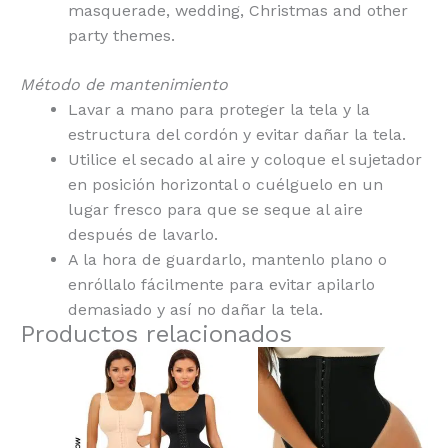
masquerade, wedding, Christmas and other
party themes.
Método de mantenimiento
Lavar a mano para proteger la tela y la
estructura del cordón y evitar dañar la tela.
Utilice el secado al aire y coloque el sujetador
en posición horizontal o cuélguelo en un
lugar fresco para que se seque al aire
después de lavarlo.
A la hora de guardarlo, mantenlo plano o
enróllalo fácilmente para evitar apilarlo
demasiado y así no dañar la tela.
Productos relacionados
Este
Este
producto
producto
tiene
tiene
múltiples
múltiples