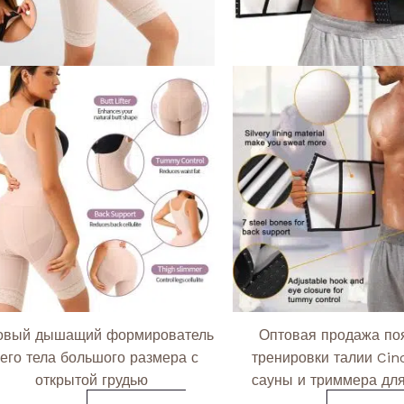
на
странице
товара.
овый дышащий формирователь
Оптовая продажа по
его тела большого размера с
тренировки талии Cin
открытой грудью
сауны и триммера дл