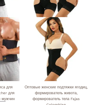
на
на
странице
странице
товара.
товара.
яса для
Оптовые женские подтяжки ягодиц,
cher для
формирователь живота,
я мужчин
формирователь тела Fajas
Colombian