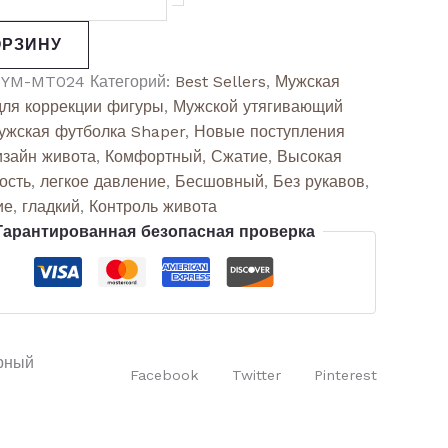
ОРЗИНУ
:
YM-MT024
Категорий:
Best Sellers
,
Мужская
для коррекции фигуры
,
Мужской утягивающий
ужская футболка Shaper
,
Новые поступления
изайн живота
,
Комфортный
,
Сжатие
,
Высокая
ость
,
легкое давление
,
Бесшовный
,
Без рукавов
,
ие
,
гладкий
,
Контроль живота
Гарантированная безопасная проверка
рный
Facebook
Twitter
Pinterest