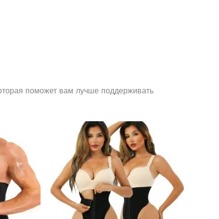
которая поможет вам лучше поддерживать
Этот
Этот
товар
товар
имеет
имеет
несколько
несколько
вариаций.
вариаций.
Опции
Опции
можно
можно
выбрать
выбрать