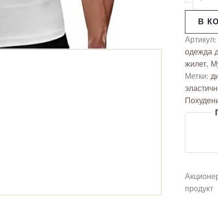
В К
Артикул
одежда 
жилет
,
М
Метки:
д
эластичн
Похуден
Акционе
продукт