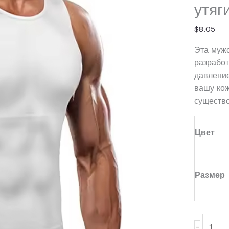
Top
утя
$
8.05
Эта мужс
разработ
давление
вашу кож
существо
Цвет
Размер
-