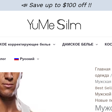
📣 Save up to $100 off !!
ОЕ корректирующее белье
ДАМСКОЕ БЕЛЬЕ
КО
лог
Русский
Количе
Главная
товара
одежда
Men's
Мужская
Sleeve
Best Sel
Tumm
Мужской
Contro
Новые п
Мужс
Tank