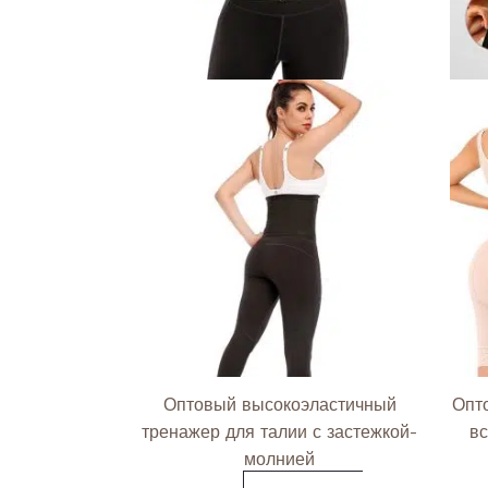
на
странице
товара.
Оптовый высокоэластичный
Опт
тренажер для талии с застежкой-
вс
молнией