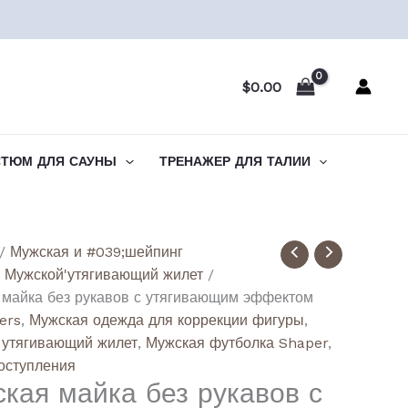
$
0.00
СТЮМ ДЛЯ САУНЫ
ТРЕНАЖЕР ДЛЯ ТАЛИИ
ство
/
Мужская и #039;шейпинг
/
Мужской'утягивающий жилет
/
 майка без рукавов с утягивающим эффектом
less
lers
,
Мужская одежда для коррекции фигуры
,
y
 утягивающий жилет
,
Мужская футболка Shaper
,
l
оступления
кая майка без рукавов с