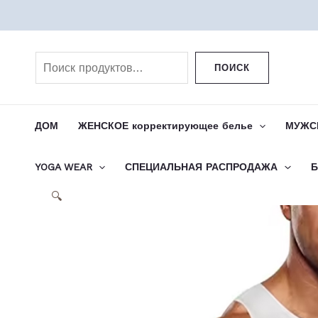
Перейти
к
Поиск
содержимому
ПОИСК
ДОМ
ЖЕНСКОЕ корректирующее белье
МУЖСК
YOGA WEAR
СПЕЦИАЛЬНАЯ РАСПРОДАЖА
Б
🔍