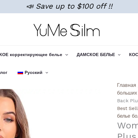
📣 Save up to $100 off !!
ОЕ корректирующее белье
ДАМСКОЕ БЕЛЬЕ
КО
лог
Русский
Количе
Главная
товара
больших
Women
Back Plu
Lace
Best Sel
Beauti
белье б
Wome
Back
Plus
Plus