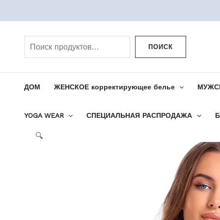
Перейти
к
Поиск
содержимому
ПОИСК
ДОМ
ЖЕНСКОЕ корректирующее белье
МУЖСК
YOGA WEAR
СПЕЦИАЛЬНАЯ РАСПРОДАЖА
Б
🔍