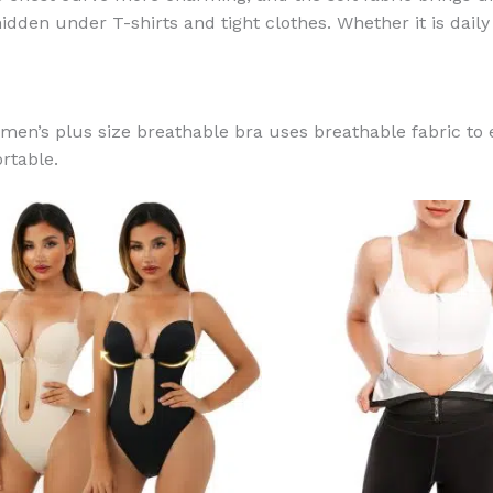
dden under T-shirts and tight clothes. Whether it is daily
men’s plus size breathable bra uses breathable fabric to 
rtable.
Этот
товар
имеет
несколько
вариаций.
Опции
можно
выбрать
на
странице
товара.