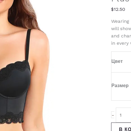
Size
Push
$
12.50
Up
Wearing 
Bra
will sho
and char
in every
Цвет
Размер
-
В К