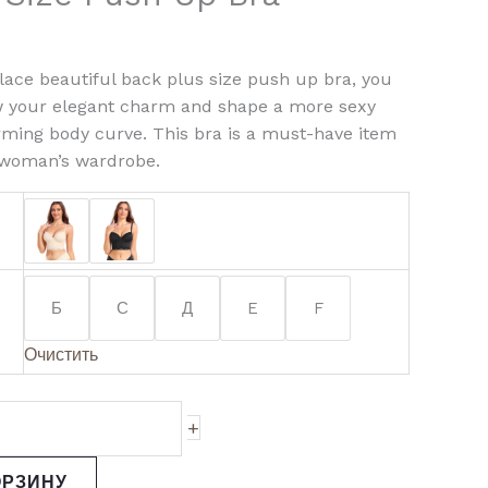
lace beautiful back plus size push up bra, you
w your elegant charm and shape a more sexy
ming body curve. This bra is a must-have item
 woman’s wardrobe.
Б
С
Д
E
F
Очистить
+
ОРЗИНУ