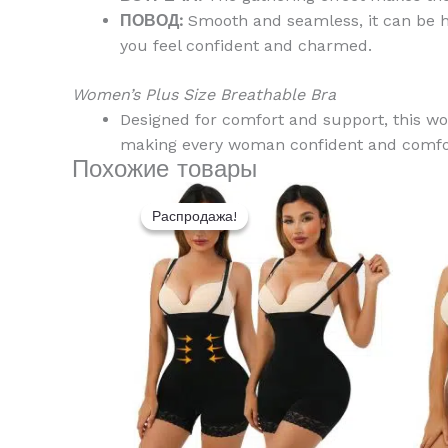
ПОВОД:
Smooth and seamless, it can be hi
you feel confident and charmed.
Women’s Plus Size Breathable Bra
Designed for comfort and support, this wo
making every woman confident and comfo
Похожие товары
Первоначальная
Текущая
Этот
цена
цена:
Распродажа!
Распродажа!
товар
составляла
$9.90.
имеет
$15.50.
несколько
вариаций.
Опции
можно
выбрать
на
странице
товара.