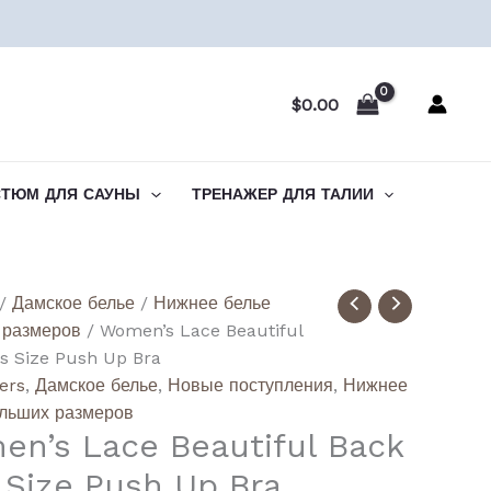
$
0.00
СТЮМ ДЛЯ САУНЫ
ТРЕНАЖЕР ДЛЯ ТАЛИИ
ство
/
Дамское белье
/
Нижнее белье
 размеров
/ Women’s Lace Beautiful
's
s Size Push Up Bra
lers
,
Дамское белье
,
Новые поступления
,
Нижнее
ful
ольших размеров
n’s Lace Beautiful Back
 Size Push Up Bra