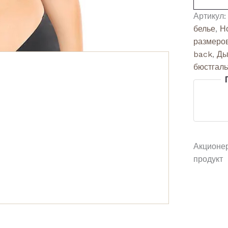
Артикул
белье
,
Н
размеро
back
,
Ды
бюстгаль
Акционе
продукт