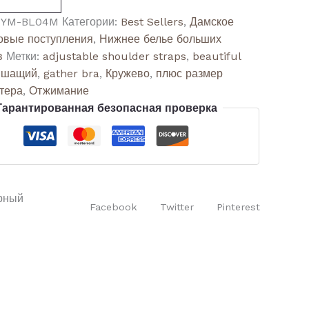
:
YM-BL04M
Категории:
Best Sellers
,
Дамское
овые поступления
,
Нижнее белье больших
в
Метки:
adjustable shoulder straps
,
beautiful
шащий
,
gather bra
,
Кружево
,
плюс размер
тера
,
Отжимание
Гарантированная безопасная проверка
рный
Facebook
Twitter
Pinterest