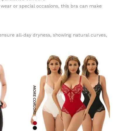
 wear or special occasions, this bra can make
ensure all-day dryness, showing natural curves,
Этот
Этот
товар
товар
имеет
имеет
несколько
несколько
вариаций.
вариаций.
Опции
Опции
можно
можно
выбрать
выбрать
на
на
странице
странице
товара.
товара.