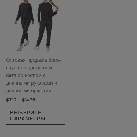
цен:
товар
$7.10
имеет
–
$14.75
несколько
вариаций.
Опции
можно
выбрать
на
Оптовая продажа йога-
странице
сауна с подогревом
товара.
фитнес-костюм с
длинными рукавами и
длинными брюками
$
7.10
–
$
14.75
ВЫБЕРИТЕ
ПАРАМЕТРЫ