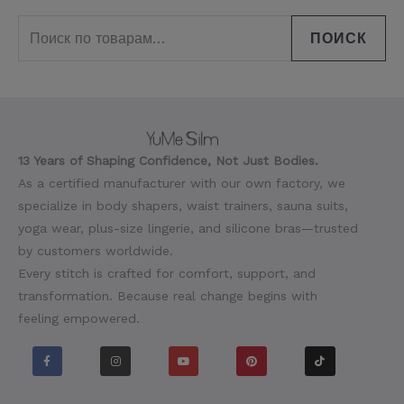
ПОИСК
13 Years of Shaping Confidence, Not Just Bodies.
As a certified manufacturer with our own factory, we
specialize in body shapers, waist trainers, sauna suits,
yoga wear, plus-size lingerie, and silicone bras—trusted
by customers worldwide.
Every stitch is crafted for comfort, support, and
transformation. Because real change begins with
feeling empowered.
F
I
Y
P
T
a
n
o
i
i
c
s
u
n
k
e
t
t
t
t
b
a
u
e
o
o
g
b
r
k