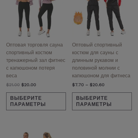
$20.60
несколько
не
вариаций.
ва
Опции
Оп
можно
мо
выбрать
вы
на
на
Оптовая торговля сауна
Оптовый спортивный
странице
ст
спортивный костюм
костюм для сауны с
товара.
то
тренажерный зал фитнес
длинным рукавом и
с капюшоном потеря
половиной молнии с
веса
капюшоном для фитнеса
$
21.00
$
20.00
$
7.70
–
$
20.60
ВЫБЕРИТЕ
ВЫБЕРИТЕ
ПАРАМЕТРЫ
ПАРАМЕТРЫ
Диапазон
Этот