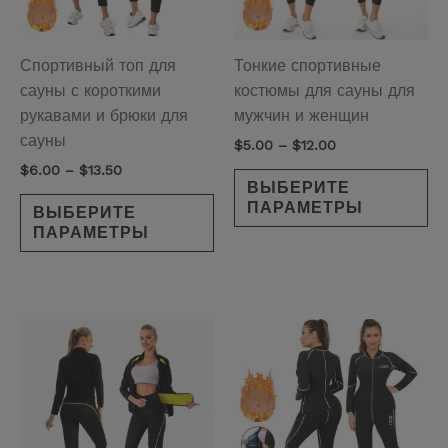
можно
мо
выбрать
вы
на
на
Спортивный топ для
Тонкие спортивные
странице
ст
сауны с короткими
костюмы для сауны для
товара.
то
рукавами и брюки для
мужчин и женщин
сауны
$
5.00
–
$
12.00
$
6.00
–
$
13.50
ВЫБЕРИТЕ
ПАРАМЕТРЫ
ВЫБЕРИТЕ
ПАРАМЕТРЫ
Этот
Эт
товар
то
имеет
им
несколько
не
вариаций.
ва