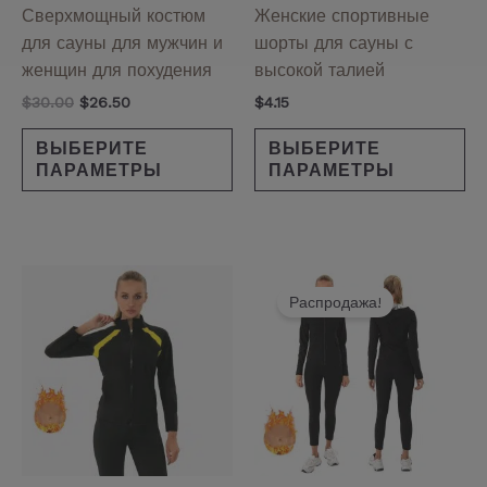
на
на
Сверхмощный костюм
Женские спортивные
странице
ст
для сауны для мужчин и
шорты для сауны с
товара.
то
женщин для похудения
высокой талией
$
30.00
$
26.50
$
4.15
ВЫБЕРИТЕ
ВЫБЕРИТЕ
ПАРАМЕТРЫ
ПАРАМЕТРЫ
Диапазон
Первоначальная
Текущая
Этот
Эт
цен:
цена
цена:
Распродажа!
товар
то
$5.50
составляла
$16.00.
имеет
им
–
$18.50.
$7.00
несколько
не
вариаций.
ва
Опции
Оп
можно
мо
выбрать
вы