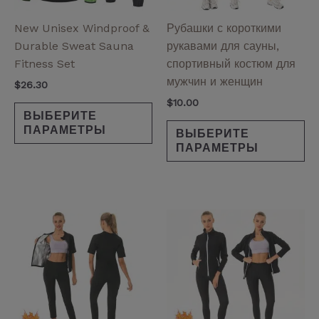
выбрать
вы
на
на
New Unisex Windproof &
Рубашки с короткими
странице
ст
Durable Sweat Sauna
рукавами для сауны,
товара.
то
Fitness Set
спортивный костюм для
мужчин и женщин
$
26.30
$
10.00
ВЫБЕРИТЕ
ПАРАМЕТРЫ
ВЫБЕРИТЕ
ПАРАМЕТРЫ
Диапазон
Диапазон
Этот
Эт
цен:
цен:
товар
то
$6.00
$5.00
имеет
им
–
–
$13.50
$12.00
несколько
не
вариаций.
ва
Опции
Оп