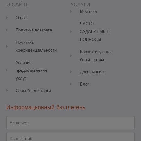
o
r
e
e
О САЙТЕ
УСЛУГИ
k
a
s
-
m
t
Мой счет
f
О нас
ЧАСТО
Политика возврата
ЗАДАВАЕМЫЕ
ВОПРОСЫ
Политика
конфиденциальности
Корректирующее
белье оптом
Условия
предоставления
Дропшиппинг
услуг
Блог
Способы доставки
Информационный бюллетень
Имя
Электронная