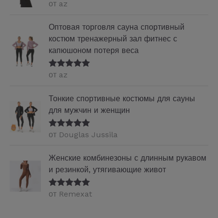
от az
Оценка
5
из
5
Оптовая торговля сауна спортивный
костюм тренажерный зал фитнес с
капюшоном потеря веса
от az
Оценка
5
из
5
Тонкие спортивные костюмы для сауны
для мужчин и женщин
от Douglas Jussila
Оценка
5
из
5
Женские комбинезоны с длинным рукавом
и резинкой, утягивающие живот
от Remexat
Оценка
5
из
5