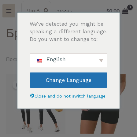
Перейти
Поиск:
И
$
0.00
к
с
содержимому
We've detected you might be
к
Брюки для сауны
speaking a different language.
а
Do you want to change to:
т
ь
English
Показаны все результаты (17)
:
Первоначальная
Текущая
Этот
Эт
Change Language
цена
цена:
Распродажа!
товар
то
составляла
$26.50.
имеет
им
$30.00.
Close and do not switch language
несколько
не
вариаций.
ва
Опции
Оп
можно
мо
выбрать
вы