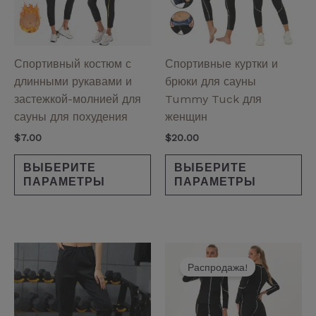
Опции
Оп
можно
мо
выбрать
вы
на
на
Спортивный костюм с
Спортивные куртки и
странице
ст
длинными рукавами и
брюки для сауны
товара.
то
застежкой-молнией для
Tummy Tuck для
сауны для похудения
женщин
$
7.00
$
20.00
ВЫБЕРИТЕ
ВЫБЕРИТЕ
ПАРАМЕТРЫ
ПАРАМЕТРЫ
Первоначальная
Текущая
Эт
цена
цена:
Распродажа!
то
составляла
$8.00.
им
$10.00.
не