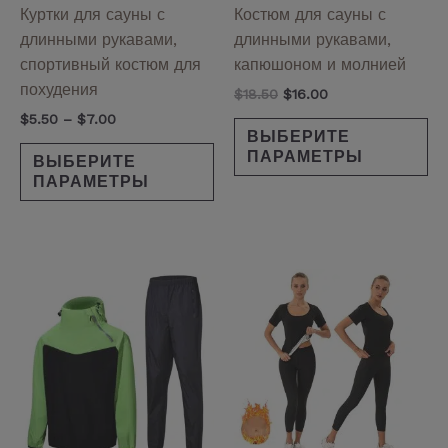
на
на
Куртки для сауны с
Костюм для сауны с
странице
ст
длинными рукавами,
длинными рукавами,
товара.
то
спортивный костюм для
капюшоном и молнией
похудения
$
18.50
$
16.00
$
5.50
–
$
7.00
ВЫБЕРИТЕ
ПАРАМЕТРЫ
ВЫБЕРИТЕ
ПАРАМЕТРЫ
Этот
Эт
товар
то
имеет
им
несколько
не
вариаций.
ва
Опции
Оп
можно
мо