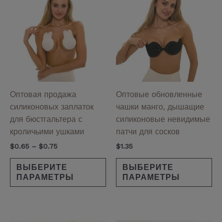
товар
то
$0.65
имеет
им
–
$0.75
несколько
не
вариаций.
ва
Опции
Оп
можно
мо
выбрать
вы
на
на
Оптовая продажа
Оптовые обновленные
странице
ст
силиконовых заплаток
чашки манго, дышащие
товара.
то
для бюстгальтера с
силиконовые невидимые
кроличьими ушками
патчи для сосков
$
0.65
–
$
0.75
$
1.35
ВЫБЕРИТЕ
ВЫБЕРИТЕ
ПАРАМЕТРЫ
ПАРАМЕТРЫ