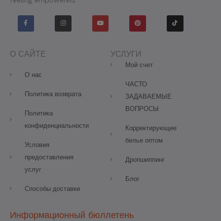
F
I
Y
P
T
a
n
o
i
i
c
s
u
n
k
e
t
t
t
t
b
a
u
e
o
o
g
b
r
k
o
r
e
e
О САЙТЕ
УСЛУГИ
k
a
s
-
m
t
Мой счет
f
О нас
ЧАСТО
Политика возврата
ЗАДАВАЕМЫЕ
ВОПРОСЫ
Политика
конфиденциальности
Корректирующее
белье оптом
Условия
предоставления
Дропшиппинг
услуг
Блог
Способы доставки
Информационный бюллетень