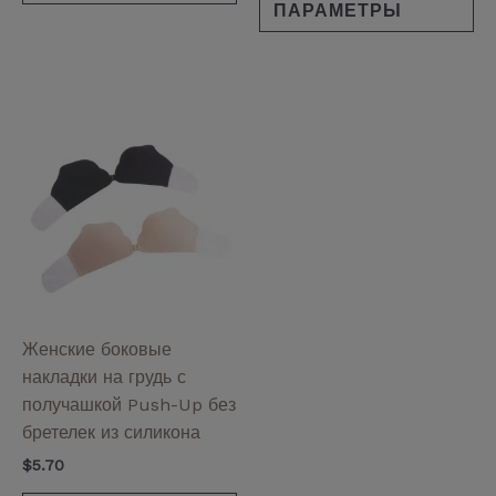
ПАРАМЕТРЫ
Этот
товар
имеет
несколько
вариаций.
Опции
можно
выбрать
на
Женские боковые
странице
накладки на грудь с
товара.
получашкой Push-Up без
бретелек из силикона
$
5.70