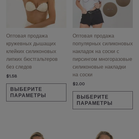
вариаций.
ва
Опции
Оп
можно
мо
выбрать
вы
на
на
Оптовая продажа
Оптовая продажа
странице
ст
кружевных дышащих
популярных силиконовых
товара.
то
клейких силиконовых
накладок на соски с
липких бюстгальтеров
пирсингом многоразовые
без следов
силиконовые накладки
на соски
$
1.58
$
2.00
ВЫБЕРИТЕ
ПАРАМЕТРЫ
ВЫБЕРИТЕ
ПАРАМЕТРЫ
Диапазон
Этот
Эт
цен: