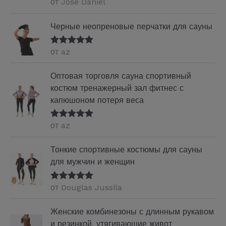
от Jose Daniel
Оценка
5
из
5
Черные неопреновые перчатки для сауны
от az
Оценка
5
из
5
Оптовая торговля сауна спортивный
костюм тренажерный зал фитнес с
капюшоном потеря веса
от az
Оценка
5
из
5
Тонкие спортивные костюмы для сауны
для мужчин и женщин
от Douglas Jussila
Оценка
5
из
5
Женские комбинезоны с длинным рукавом
и резинкой, утягивающие живот