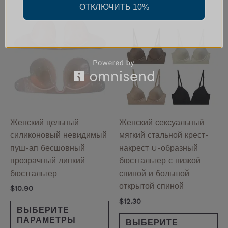
ОТКЛЮЧИТЬ 10%
Этот
Эт
товар
то
имеет
им
несколько
не
вариаций.
ва
Опции
Оп
можно
мо
выбрать
вы
на
на
Женский цельный
Женский сексуальный
странице
ст
силиконовый невидимый
мягкий стальной крест-
товара.
то
пуш-ап бесшовный
накрест U-образный
прозрачный липкий
бюстгальтер с низкой
бюстгальтер
спиной и большой
открытой спиной
$
10.90
$
12.30
ВЫБЕРИТЕ
ПАРАМЕТРЫ
ВЫБЕРИТЕ