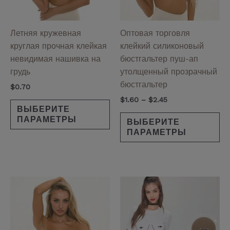
можно
мо
выбрать
вы
на
на
Летняя кружевная
Оптовая торговля
странице
ст
круглая прочная клейкая
клейкий силиконовый
товара.
то
невидимая нашивка на
бюстгальтер пуш-ап
грудь
утолщенный прозрачный
бюстгальтер
$
0.70
$
1.60
–
$
2.45
ВЫБЕРИТЕ
ПАРАМЕТРЫ
ВЫБЕРИТЕ
ПАРАМЕТРЫ
Этот
Эт
товар
то
имеет
им
несколько
не