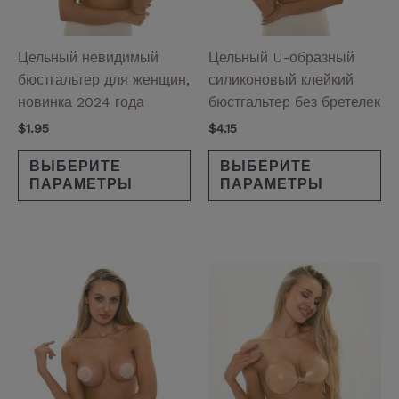
можно
мо
выбрать
вы
на
на
Цельный невидимый
Цельный U-образный
странице
ст
бюстгальтер для женщин,
силиконовый клейкий
товара.
то
новинка 2024 года
бюстгальтер без бретелек
$
1.95
$
4.15
ВЫБЕРИТЕ
ВЫБЕРИТЕ
ПАРАМЕТРЫ
ПАРАМЕТРЫ
Диапазон
Этот
Эт
цен:
товар
то
$1.60
имеет
им
–
$2.45
несколько
не
вариаций.
ва
Опции
Оп