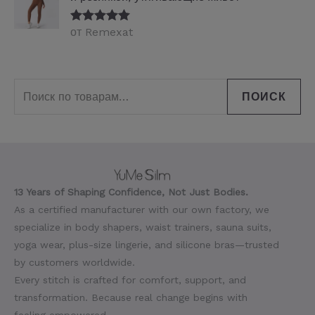
от Remexat
Оценка
5
из
5
ПОИСК
13 Years of Shaping Confidence, Not Just Bodies.
As a certified manufacturer with our own factory, we
specialize in body shapers, waist trainers, sauna suits,
yoga wear, plus-size lingerie, and silicone bras—trusted
by customers worldwide.
Every stitch is crafted for comfort, support, and
transformation. Because real change begins with
feeling empowered.