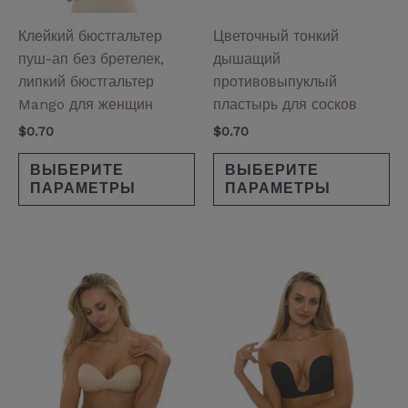
выбрать
вы
на
на
Клейкий бюстгальтер
Цветочный тонкий
странице
ст
пуш-ап без бретелек,
дышащий
товара.
то
липкий бюстгальтер
противовыпуклый
Mango для женщин
пластырь для сосков
$
0.70
$
0.70
ВЫБЕРИТЕ
ВЫБЕРИТЕ
ПАРАМЕТРЫ
ПАРАМЕТРЫ
Этот
Эт
товар
то
имеет
им
несколько
не
вариаций.
ва
Опции
Оп