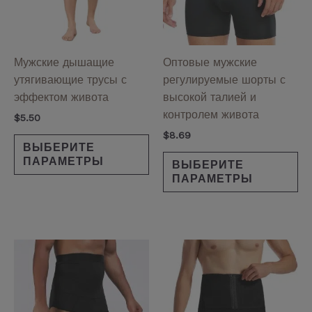
Опции
Оп
можно
мо
выбрать
вы
на
на
Мужские дышащие
Оптовые мужские
странице
ст
утягивающие трусы с
регулируемые шорты с
товара.
то
эффектом живота
высокой талией и
контролем живота
$
5.50
$
8.69
ВЫБЕРИТЕ
ПАРАМЕТРЫ
ВЫБЕРИТЕ
ПАРАМЕТРЫ
Этот
Эт
товар
то
имеет
им
несколько
не