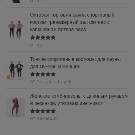
от az
Оценка
5
из
5
Оптовая торговля сауна спортивный
костюм тренажерный зал фитнес с
капюшоном потеря веса
от az
Оценка
5
из
5
Тонкие спортивные костюмы для сауны
для мужчин и женщин
от Douglas Jussila
Оценка
5
из
5
Женские комбинезоны с длинным рукавом
и резинкой, утягивающие живот
от Remexat
Оценка
5
из
5