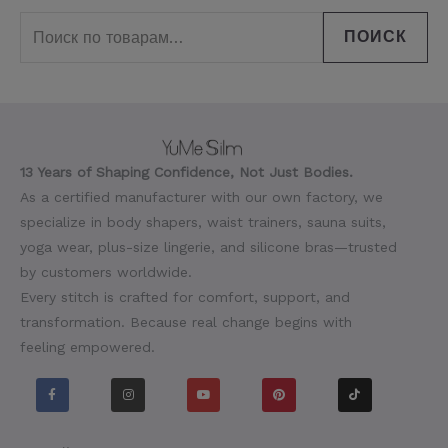
ПОИСК
13 Years of Shaping Confidence, Not Just Bodies.
As a certified manufacturer with our own factory, we
specialize in body shapers, waist trainers, sauna suits,
yoga wear, plus-size lingerie, and silicone bras—trusted
by customers worldwide.
Every stitch is crafted for comfort, support, and
transformation. Because real change begins with
feeling empowered.
F
I
Y
P
T
a
n
o
i
i
c
s
u
n
k
e
t
t
t
t
b
a
u
e
o
o
g
b
r
k