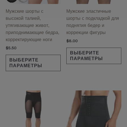
выбрать
вы
на
на
Мужские шорты с
Мужские эластичные
странице
ст
высокой талией,
шорты с подкладкой для
товара.
то
утягивающие живот,
поднятия бедер и
приподнимающие бедра,
коррекции фигуры
корректирующие ноги
$
8.00
$
5.50
ВЫБЕРИТЕ
ПАРАМЕТРЫ
ВЫБЕРИТЕ
ПАРАМЕТРЫ
Этот
Эт
товар
то
имеет
им
несколько
не
вариаций.
ва