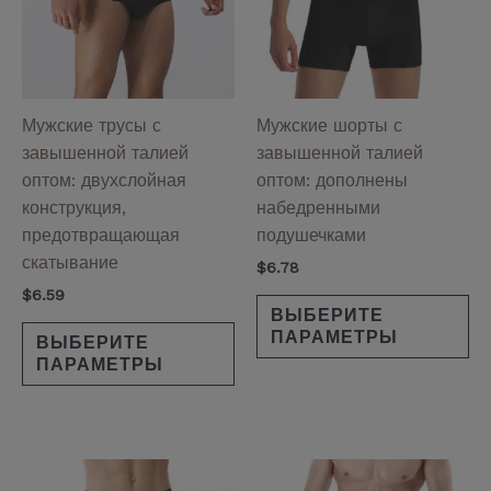
вариаций.
ва
Опции
Оп
можно
мо
выбрать
вы
на
на
Мужские трусы с
Мужские шорты с
странице
ст
завышенной талией
завышенной талией
товара.
то
оптом: двухслойная
оптом: дополнены
конструкция,
набедренными
предотвращающая
подушечками
скатывание
$
6.78
$
6.59
ВЫБЕРИТЕ
ПАРАМЕТРЫ
ВЫБЕРИТЕ
ПАРАМЕТРЫ
Этот
Эт