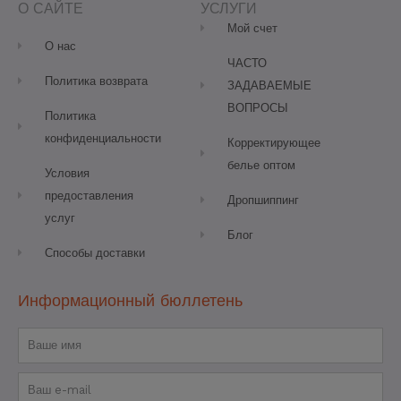
o
r
e
e
О САЙТЕ
УСЛУГИ
k
a
s
-
m
t
Мой счет
f
О нас
ЧАСТО
Политика возврата
ЗАДАВАЕМЫЕ
ВОПРОСЫ
Политика
конфиденциальности
Корректирующее
белье оптом
Условия
предоставления
Дропшиппинг
услуг
Блог
Способы доставки
Информационный бюллетень
Имя
Электронная