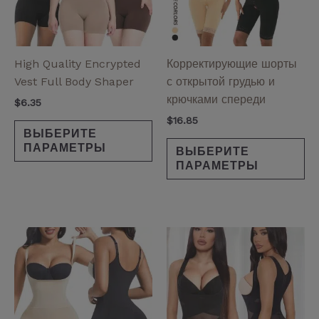
Опции
Оп
можно
мо
выбрать
вы
на
на
High Quality Encrypted
Корректирующие шорты
странице
ст
Vest Full Body Shaper
с открытой грудью и
товара.
то
крючками спереди
$
6.35
$
16.85
ВЫБЕРИТЕ
ПАРАМЕТРЫ
ВЫБЕРИТЕ
ПАРАМЕТРЫ
Этот
Эт
товар
то
имеет
им
несколько
не
вариаций.
ва