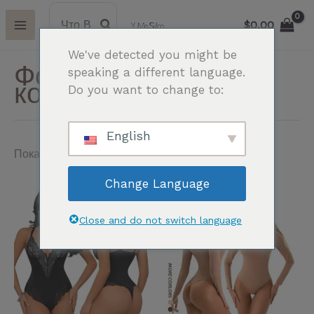
Перейти
Поиск:
И
$
0.00
к
с
содержимому
We've detected you might be
к
Формообразующий
speaking a different language.
а
комбинезон
Do you want to change to:
т
ь
English
:
Показано 1-28 из 42 результатов
Change Language
Этот
Эт
товар
то
Close and do not switch language
имеет
им
несколько
не
вариаций.
ва
Опции
Оп
можно
мо