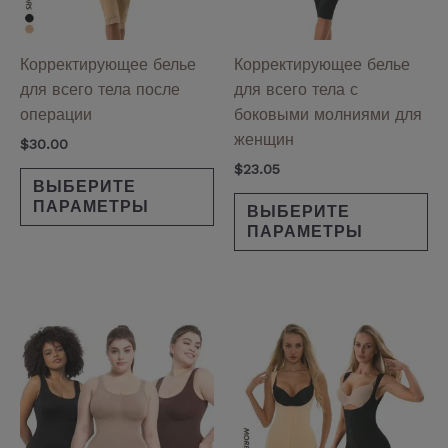
можно
мо
выбрать
вы
на
на
Корректирующее белье
Корректирующее белье
странице
ст
для всего тела после
для всего тела с
товара.
то
операции
боковыми молниями для
женщин
$
30.00
$
23.05
ВЫБЕРИТЕ
ПАРАМЕТРЫ
ВЫБЕРИТЕ
ПАРАМЕТРЫ
Этот
Эт
товар
то
имеет
им
несколько
не
вариаций.
ва