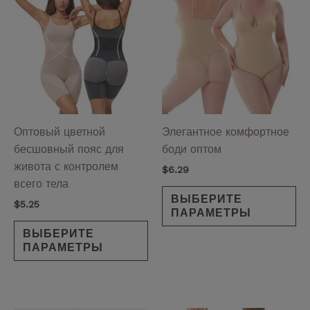
товар
то
имеет
им
несколько
не
вариаций.
ва
Опции
Оп
можно
мо
выбрать
вы
на
на
Оптовый цветной
Элегантное комфортное
странице
ст
бесшовный пояс для
боди оптом
товара.
то
живота с контролем
$
6.29
всего тела
ВЫБЕРИТЕ
$
5.25
ПАРАМЕТРЫ
ВЫБЕРИТЕ
ПАРАМЕТРЫ