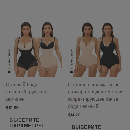
Этот
Эт
товар
то
имеет
им
несколько
не
вариаций.
ва
Опции
Оп
можно
мо
выбрать
вы
на
на
Оптовый боди с
Оптовая продажа плюс
странице
ст
открытой грудью и
размер передняя молния
товара.
то
молнией
корректирующее белье
боди цельный
$
10.59
$
14.29
ВЫБЕРИТЕ
ПАРАМЕТРЫ
ВЫБЕРИТЕ