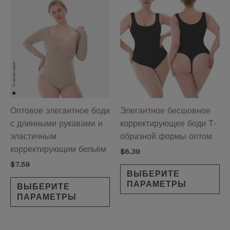
Этот
Эт
товар
то
имеет
им
несколько
не
вариаций.
ва
Опции
Оп
можно
мо
выбрать
вы
на
на
Оптовое элегантное боди
Элегантное бесшовное
странице
ст
с длинными рукавами и
корректирующее боди Т-
товара.
то
эластичным
образной формы оптом
корректирующим бельём
$
6.39
$
7.59
ВЫБЕРИТЕ
ПАРАМЕТРЫ
ВЫБЕРИТЕ
ПАРАМЕТРЫ