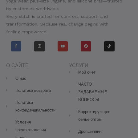
yoga wear, plus-size lingerie, and silicone bras—trusted
by customers worldwide.
Every stitch is crafted for comfort, support, and
transformation. Because real change begins with
feeling empowered.
F
I
Y
P
T
a
n
o
i
i
c
s
u
n
k
e
t
t
t
t
b
a
u
e
o
o
g
b
r
k
o
r
e
e
О САЙТЕ
УСЛУГИ
k
a
s
-
m
t
Мой счет
f
О нас
ЧАСТО
Политика возврата
ЗАДАВАЕМЫЕ
ВОПРОСЫ
Политика
конфиденциальности
Корректирующее
белье оптом
Условия
предоставления
Дропшиппинг
услуг