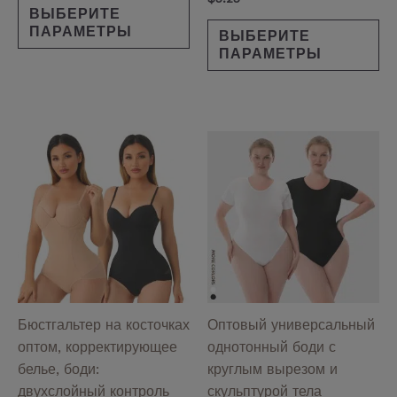
ВЫБЕРИТЕ
ПАРАМЕТРЫ
ВЫБЕРИТЕ
ПАРАМЕТРЫ
Этот
Эт
товар
то
имеет
им
несколько
не
вариаций.
ва
Опции
Оп
можно
мо
выбрать
вы
на
на
Бюстгальтер на косточках
Оптовый универсальный
странице
ст
оптом, корректирующее
однотонный боди с
товара.
то
белье, боди:
круглым вырезом и
двухслойный контроль
скульптурой тела