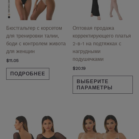
Оп
мо
вы
на
Бюстгальтер с корсетом
Оптовая продажа
ст
для тренировки талии,
корректирующего платья
то
боди с контролем живота
2-в-1 на подтяжках с
для женщин
нагрудными
подушечками
$
11.05
$
20.19
ПОДРОБНЕЕ
ВЫБЕРИТЕ
ПАРАМЕТРЫ
Этот
Эт
товар
то
имеет
им