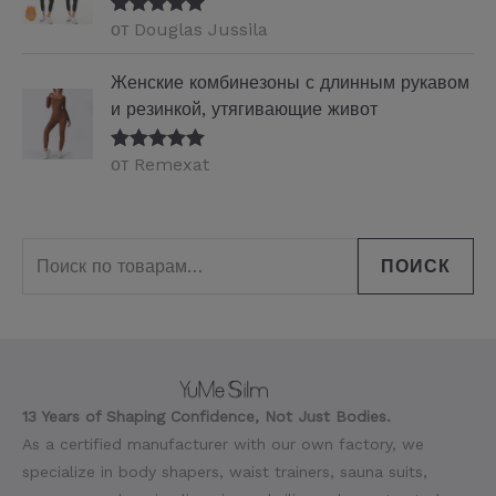
от Douglas Jussila
Оценка
5
из
5
Женские комбинезоны с длинным рукавом
и резинкой, утягивающие живот
от Remexat
Оценка
5
из
5
ПОИСК
13 Years of Shaping Confidence, Not Just Bodies.
As a certified manufacturer with our own factory, we
specialize in body shapers, waist trainers, sauna suits,