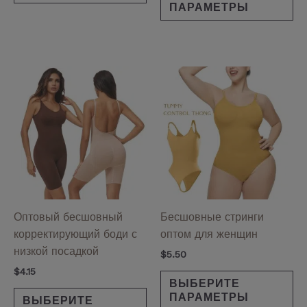
ПАРАМЕТРЫ
Этот
Эт
товар
то
имеет
им
несколько
не
вариаций.
ва
Опции
Оп
можно
мо
выбрать
вы
на
на
Оптовый бесшовный
Бесшовные стринги
странице
ст
корректирующий боди с
оптом для женщин
товара.
то
низкой посадкой
$
5.50
$
4.15
ВЫБЕРИТЕ
ПАРАМЕТРЫ
ВЫБЕРИТЕ