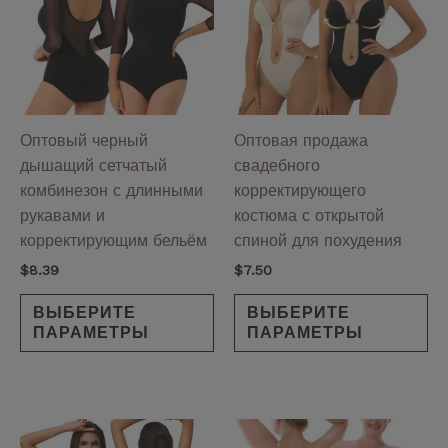
несколько
не
вариаций.
ва
Опции
Оп
можно
мо
выбрать
вы
на
на
Оптовый черный
Оптовая продажа
странице
ст
дышащий сетчатый
свадебного
товара.
то
комбинезон с длинными
корректирующего
рукавами и
костюма с открытой
корректирующим бельём
спиной для похудения
$
8.39
$
7.50
ВЫБЕРИТЕ
ВЫБЕРИТЕ
ПАРАМЕТРЫ
ПАРАМЕТРЫ
Этот
Эт