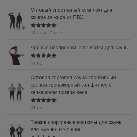
Оптовый спортивный комплект для
сжигания жира из ПВХ
от Jose Daniel
Оценка
5
из
5
Черные неопреновые перчатки для сауны
от az
Оценка
5
из
5
Оптовая торговля сауна спортивный
костюм тренажерный зал фитнес с
капюшоном потеря веса
от az
Оценка
5
из
5
Тонкие спортивные костюмы для сауны
для мужчин и женщин