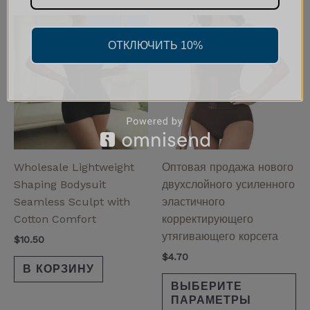
Эт
то
ОТКЛЮЧИТЬ 10%
им
не
ва
Оп
мо
вы
на
Wholesale Lightweight
Оптовая продажа нового
ст
Shaping Bodysuit
двухслойного усиленного
то
Seamless Sculpt with
эластичного
Cotton Comfort
корректирующего
утягивающего корсета
$
10.50
$
4.70
В КОРЗИНУ
ВЫБЕРИТЕ
ПАРАМЕТРЫ