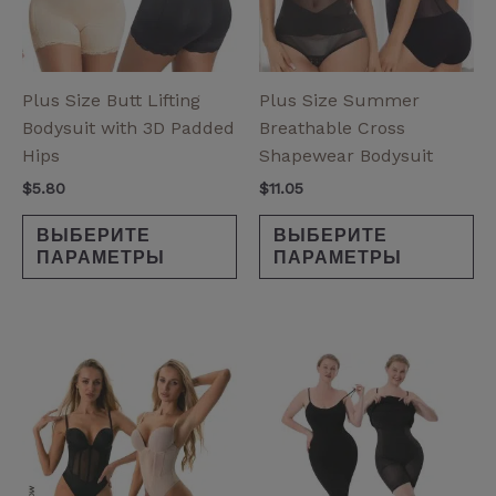
Опции
Оп
можно
мо
выбрать
вы
на
на
Plus Size Butt Lifting
Plus Size Summer
странице
ст
Bodysuit with 3D Padded
Breathable Cross
товара.
то
Hips
Shapewear Bodysuit
$
5.80
$
11.05
ВЫБЕРИТЕ
ВЫБЕРИТЕ
ПАРАМЕТРЫ
ПАРАМЕТРЫ
Эт
то
им
не
ва