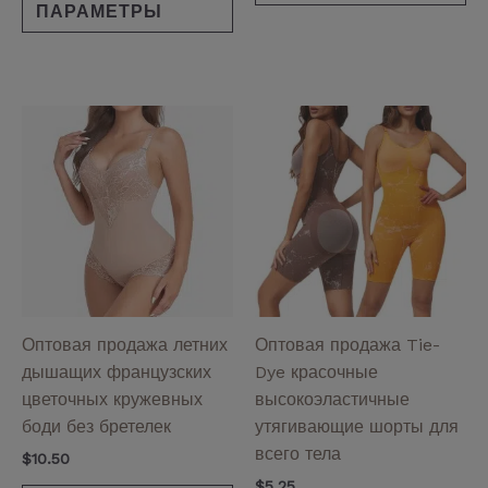
ПАРАМЕТРЫ
Этот
Эт
товар
то
имеет
им
несколько
не
вариаций.
ва
Опции
Оп
можно
мо
выбрать
вы
на
на
Оптовая продажа летних
Оптовая продажа Tie-
странице
ст
дышащих французских
Dye красочные
товара.
то
цветочных кружевных
высокоэластичные
боди без бретелек
утягивающие шорты для
всего тела
$
10.50
$
5.25