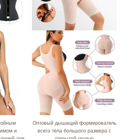
выбрать
выбрать
на
на
странице
странице
товара.
товара.
войным
Оптовый дышащий формирователь
жимом и
всего тела большого размера с
олнией для
открытой грудью