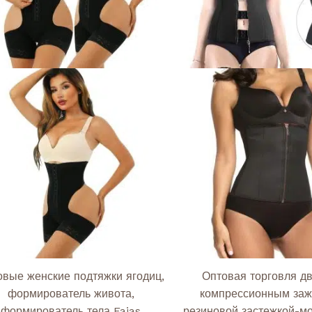
выбрать
на
странице
товара.
овые женские подтяжки ягодиц,
Оптовая торговля д
формирователь живота,
компрессионным за
формирователь тела Fajas
резиновой застежкой-м