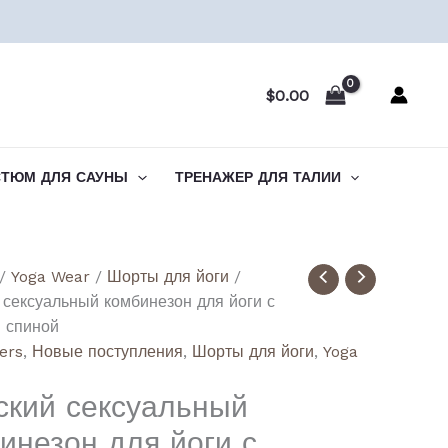
$
0.00
СТЮМ ДЛЯ САУНЫ
ТРЕНАЖЕР ДЛЯ ТАЛИИ
ство
/
Yoga Wear
/
Шорты для йоги
/
сексуальный комбинезон для йоги с
's
 спиной
lers
,
Новые поступления
,
Шорты для йоги
,
Yoga
ss
кий сексуальный
uit
инезон для йоги с