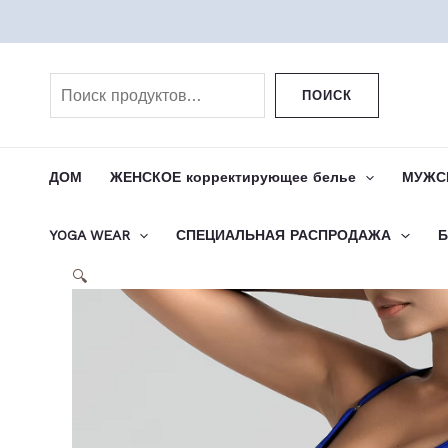
Перейти
к
Поиск
содержимому
ПОИСК
ДОМ
ЖЕНСКОЕ корректирующее белье
МУЖСК
YOGA WEAR
СПЕЦИАЛЬНАЯ РАСПРОДАЖА
Б
🔍