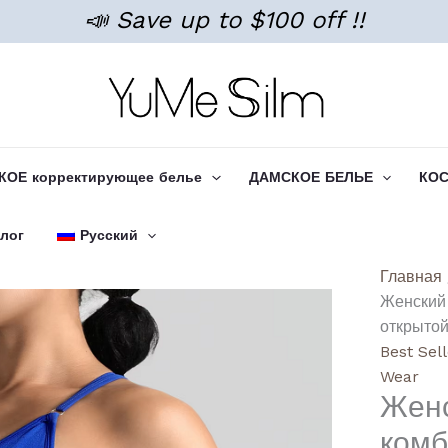
📣 Save up to $100 off !!
ОЕ корректирующее белье
ДАМСКОЕ БЕЛЬЕ
КО
лог
Русский
Количе
Главная
товара
Женский 
Women
открытой
Sexy
Best Sel
Backle
Wear
Женс
Yoga
Jumps
комб