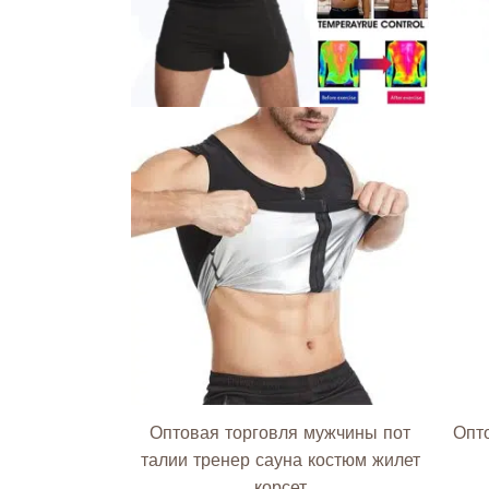
выбрать
на
странице
товара.
Оптовая торговля мужчины пот
Опт
талии тренер сауна костюм жилет
корсет