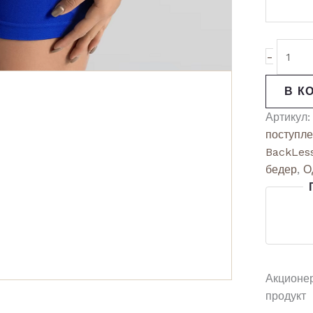
-
В К
Артикул
поступл
BackLes
бедер
,
О
Акционе
продукт