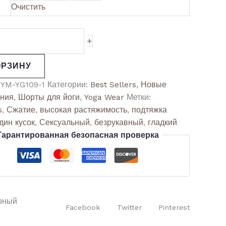
Очистить
+
ОРЗИНУ
:
YM-YG109-1
Категории:
Best Sellers
,
Новые
ения
,
Шорты для йоги
,
Yoga Wear
Метки:
s
,
Сжатие
,
высокая растяжимость
,
подтяжка
дин кусок
,
Сексуальный
,
безрукавный
,
гладкий
Гарантированная безопасная проверка
рный
Facebook
Twitter
Pinterest