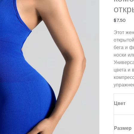
откр
$
7.50
Этот жен
открытой
бега и ф
носки ил
Универс
цвета и 
компрес
упражне
Цвет
Размер