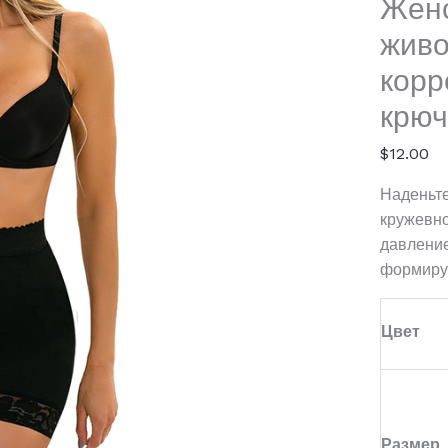
Женс
Shape
with
живо
Hooks
корр
крю
$
12.00
Наденьт
кружевно
давление
формируе
Цвет
Размер