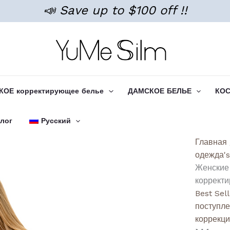
📣 Save up to $100 off !!
ОЕ корректирующее белье
ДАМСКОЕ БЕЛЬЕ
КО
лог
Русский
Количе
Главная
товара
одежда'
Women
Женские
Tumm
коррект
Lifting
Best Sel
Shorts
поступл
Lace
коррекц