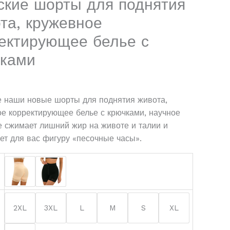
кие шорты для поднятия
wear
та, кружевное
ектирующее белье с
чками
е наши новые шорты для поднятия живота,
е корректирующее белье с крючками, научное
 сжимает лишний жир на животе и талии и
т для вас фигуру «песочные часы».
2XL
3XL
L
M
S
XL