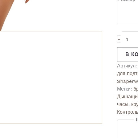
-
В К
Артикул
для подт
Shaperw
Метки:
б
Дышащи
часы
,
кр
Контрол