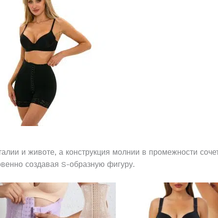
талии и животе, а конструкция молнии в промежности соч
венно создавая S-образную фигуру.
Этот
товар
имеет