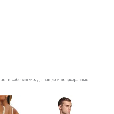
етает в себе мягкие, дышащие и непрозрачные
Этот
Этот
товар
товар
имеет
имеет