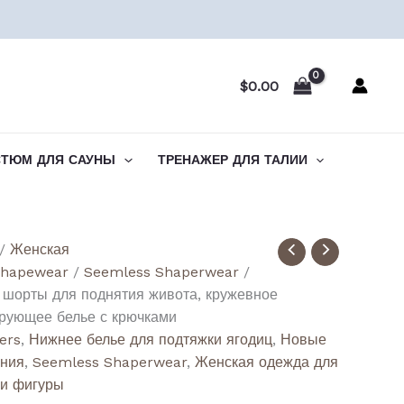
$
0.00
СТЮМ ДЛЯ САУНЫ
ТРЕНАЖЕР ДЛЯ ТАЛИИ
ство
/
Женская
shapewear
/
Seemless Shaperwear
/
's
 шорты для поднятия живота, кружевное
y
ирующее белье с крючками
lers
,
Нижнее белье для подтяжки ягодиц
,
Новые
ения
,
Seemless Shaperwear
,
Женская одежда для
ии фигуры