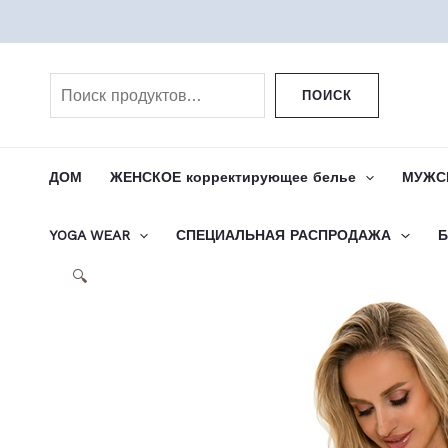
Перейти
к
Поиск
содержимому
ПОИСК
ДОМ
ЖЕНСКОЕ корректирующее белье
МУЖСК
YOGA WEAR
СПЕЦИАЛЬНАЯ РАСПРОДАЖА
Б
🔍