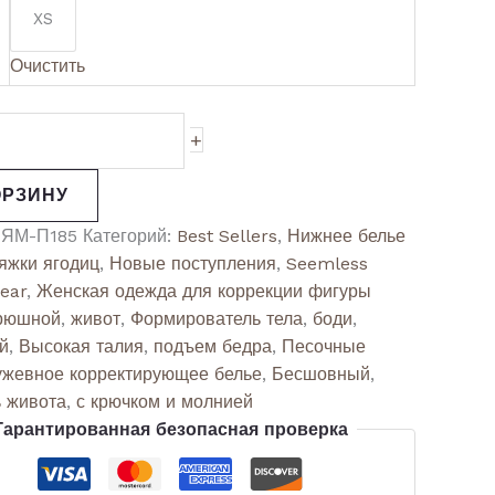
XS
Очистить
+
ОРЗИНУ
:
ЯМ-П185
Категорий:
Best Sellers
,
Нижнее белье
яжки ягодиц
,
Новые поступления
,
Seemless
ear
,
Женская одежда для коррекции фигуры
рюшной
,
живот
,
Формирователь тела
,
боди
,
й
,
Высокая талия
,
подъем бедра
,
Песочные
ужевное корректирующее белье
,
Бесшовный
,
ь живота
,
с крючком и молнией
Гарантированная безопасная проверка