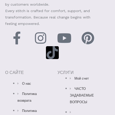
by customers worldwide.
Every stitch is crafted for comfort, support, and
transformation. Because real change begins with
feeling empowered.
F
I
T
Y
P
a
n
i
o
i
c
s
k
u
n
e
t
t
t
t
О САЙТЕ
УСЛУГИ
Мой счет
b
a
o
u
e
О нас
ЧАСТО
Политика
o
g
k
b
r
ЗАДАВАЕМЫЕ
возврата
ВОПРОСЫ
o
r
e
e
Политика