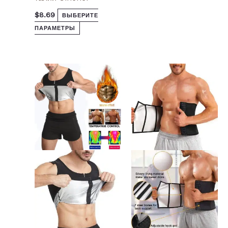
$
8.69
ВЫБЕРИТЕ
ПАРАМЕТРЫ
Этот
Этот
товар
товар
имеет
имеет
несколько
несколько
вариаций.
вариаций.
Опции
Опции
можно
можно
выбрать
выбрать
на
на
странице
странице
товара.
товара.