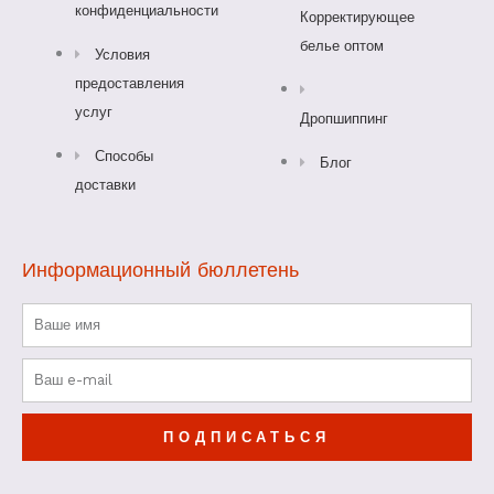
конфиденциальности
Корректирующее
k
a
s
белье оптом
Условия
-
m
t
предоставления
услуг
Дропшиппинг
f
Способы
Блог
доставки
Информационный бюллетень
Имя
Электронная
почта
ПОДПИСАТЬСЯ