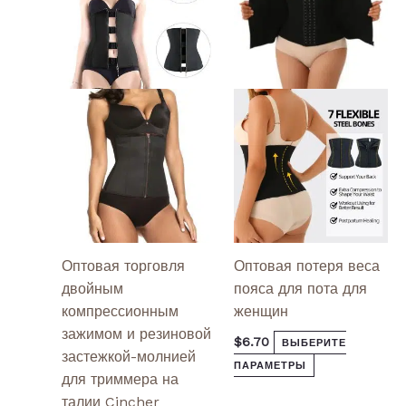
несколько
несколько
вариаций.
вариаций.
Опции
Опции
можно
можно
выбрать
выбрать
на
на
странице
странице
товара.
товара.
Оптовая торговля
Оптовая потеря веса
двойным
пояса для пота для
компрессионным
женщин
зажимом и резиновой
$
6.70
ВЫБЕРИТЕ
застежкой-молнией
ПАРАМЕТРЫ
для триммера на
талии Cincher