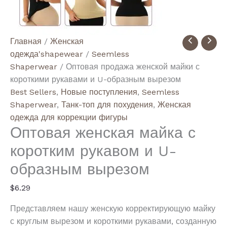
Количество
Главная
/
Женская
товара
одежда'shapewear
/
Seemless
Wholesale
Shaperwear
/ Оптовая продажа женской майки с
Women's
короткими рукавами и U-образным вырезом
U
Best Sellers
,
Новые поступления
,
Seemless
Neck
Shaperwear
,
Танк-топ для похудения
,
Женская
Short
одежда для коррекции фигуры
Оптовая женская майка с
Sleeve
Shapewear
коротким рукавом и U-
Tank
образным вырезом
Top
$
6.29
Представляем нашу женскую корректирующую майку
с круглым вырезом и короткими рукавами, созданную