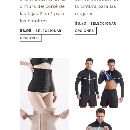
cintura del corsé de
la cintura para las
las fajas 2 en 1 para
mujeres
los hombres
$
6.70
SELECCIONAR
$
8.99
SELECCIONAR
OPCIONES
OPCIONES
Este
Este
producto
producto
tiene
tiene
múltiples
múltiples
variantes.
variantes.
Las
Las
opciones
opciones
se
se
pueden
pueden
elegir
elegir