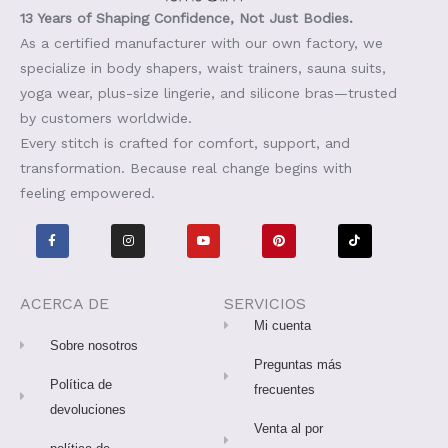
13 Years of Shaping Confidence, Not Just Bodies.
As a certified manufacturer with our own factory, we
specialize in body shapers, waist trainers, sauna suits,
yoga wear, plus-size lingerie, and silicone bras—trusted
by customers worldwide.
Every stitch is crafted for comfort, support, and
transformation. Because real change begins with
feeling empowered.
F
I
Y
P
T
a
n
o
i
i
c
s
u
n
k
e
t
T
t
t
b
a
u
e
o
o
g
b
r
k
o
r
e
e
ACERCA DE
SERVICIOS
k
a
s
-
m
t
Mi cuenta
f
Sobre nosotros
Preguntas más
Política de
frecuentes
devoluciones
Venta al por