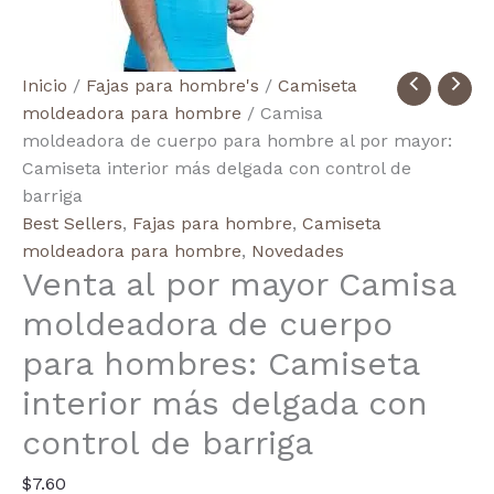
Wholesale
Inicio
/
Fajas para hombre's
/
Camiseta
Men's
moldeadora para hombre
/ Camisa
Body
moldeadora de cuerpo para hombre al por mayor:
shaper
Camiseta interior más delgada con control de
Shirt:
barriga
Tummy
Best Sellers
,
Fajas para hombre
,
Camiseta
Control
moldeadora para hombre
,
Novedades
Venta al por mayor Camisa
Slimmer
Undershirt
moldeadora de cuerpo
cantidad
para hombres: Camiseta
interior más delgada con
control de barriga
$
7.60