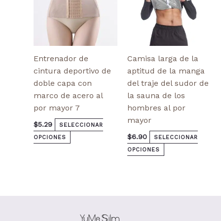
en
en
la
la
página
página
de
de
producto
producto
Entrenador de
Camisa larga de la
cintura deportivo de
aptitud de la manga
doble capa con
del traje del sudor de
marco de acero al
la sauna de los
por mayor 7
hombres al por
mayor
$
5.29
SELECCIONAR
$
6.90
OPCIONES
SELECCIONAR
OPCIONES