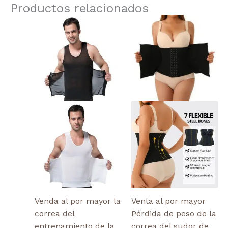
Productos relacionados
Este
Este
producto
producto
tiene
tiene
múltiples
múltiples
variantes.
variantes.
Las
Las
opciones
opciones
se
se
pueden
pueden
elegir
elegir
en
en
la
la
página
página
de
de
producto
producto
Venda al por mayor la
Venta al por mayor
correa del
Pérdida de peso de la
entrenamiento de la
correa del sudor de