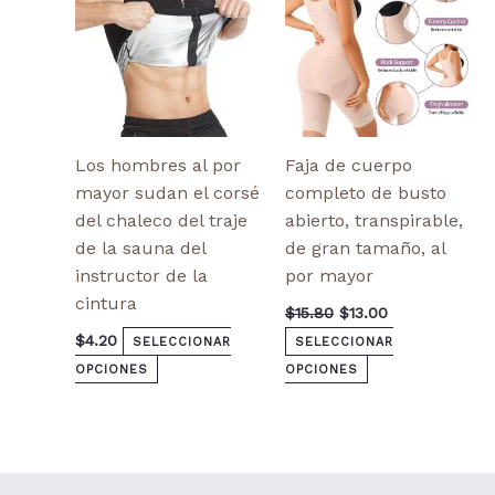
elegir
elegir
en
en
la
la
página
página
de
de
producto
producto
Los hombres al por
Faja de cuerpo
mayor sudan el corsé
completo de busto
del chaleco del traje
abierto, transpirable,
de la sauna del
de gran tamaño, al
instructor de la
por mayor
cintura
$
15.80
$
13.00
$
4.20
SELECCIONAR
SELECCIONAR
OPCIONES
OPCIONES