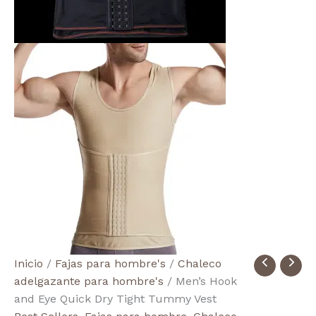
Men's
Inicio
/
Fajas para hombre's
/
Chaleco
Hook
adelgazante para hombre's
/ Men’s Hook
and
and Eye Quick Dry Tight Tummy Vest
Eye