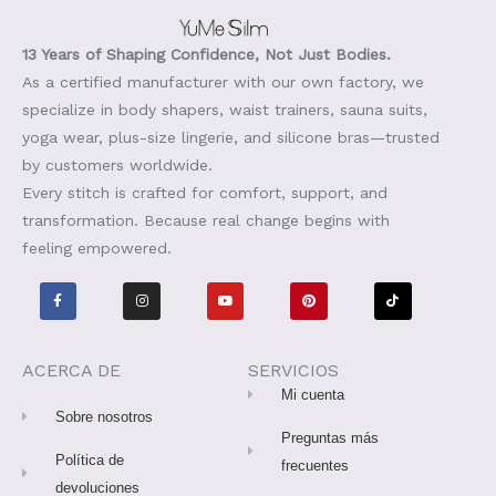
13 Years of Shaping Confidence, Not Just Bodies.
As a certified manufacturer with our own factory, we
specialize in body shapers, waist trainers, sauna suits,
yoga wear, plus-size lingerie, and silicone bras—trusted
by customers worldwide.
Every stitch is crafted for comfort, support, and
transformation. Because real change begins with
feeling empowered.
F
I
Y
P
T
a
n
o
i
i
c
s
u
n
k
e
t
T
t
t
b
a
u
e
o
o
g
b
r
k
o
r
e
e
ACERCA DE
SERVICIOS
k
a
s
-
m
t
Mi cuenta
f
Sobre nosotros
Preguntas más
Política de
frecuentes
devoluciones