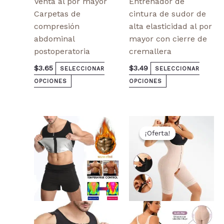
Venta al por mayor
Entrenador de
Carpetas de
cintura de sudor de
compresión
alta elasticidad al por
abdominal
mayor con cierre de
postoperatoria
cremallera
$
3.65
$
3.49
SELECCIONAR
SELECCIONAR
OPCIONES
OPCIONES
El
El
Este
Este
precio
precio
¡Oferta!
¡Oferta!
producto
producto
original
actual
tiene
tiene
era:
es:
$15.80.
$13.00.
múltiples
múltiples
variantes.
variantes.
Las
Las
opciones
opciones
se
se
pueden
pueden