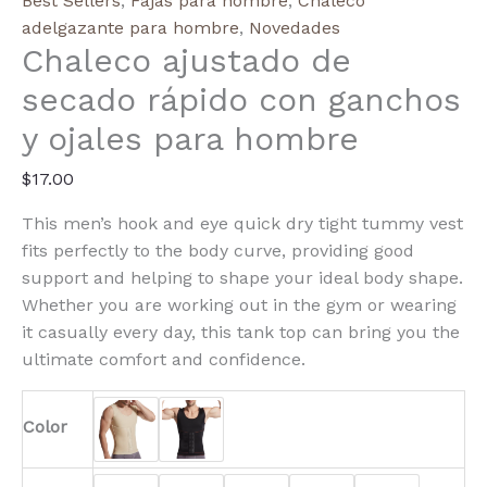
Best Sellers
,
Fajas para hombre
,
Chaleco
Quick
adelgazante para hombre
,
Novedades
Chaleco ajustado de
Dry
Tight
secado rápido con ganchos
Tummy
y ojales para hombre
Vest
cantidad
$
17.00
This men’s hook and eye quick dry tight tummy vest
fits perfectly to the body curve, providing good
support and helping to shape your ideal body shape.
Whether you are working out in the gym or wearing
it casually every day, this tank top can bring you the
ultimate comfort and confidence.
Color