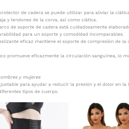
protector de cadera se puede utilizar para aliviar la ciát
aja y tendones de la corva, así como ciática.
rco de soporte de cadera está cuidadosamente elaborado
durabilidad para un soporte y comodidad incomparables.
eslizante eficaz mantiene el soporte de compresión de la 
ico promueve eficazmente la circulación sanguínea, lo man
 hombres y mujeres
ustable para ayudar a reducir la presión y el dolor en la 
iferentes tipos de cuerpo.
Este
producto
tiene
múltiples