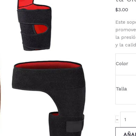
Loss
cantid
$
3.00
Este sop
promover
la presi
y la cal
Color
Talla
-
AÑA