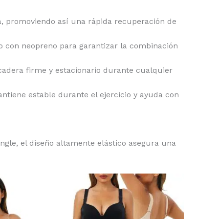
ica, promoviendo así una rápida recuperación de
 con neopreno para garantizar la combinación
cadera firme y estacionario durante cualquier
tiene estable durante el ejercicio y ayuda con
ingle, el diseño altamente elástico asegura una
Este
Este
producto
producto
tiene
tiene
múltiples
múltiples