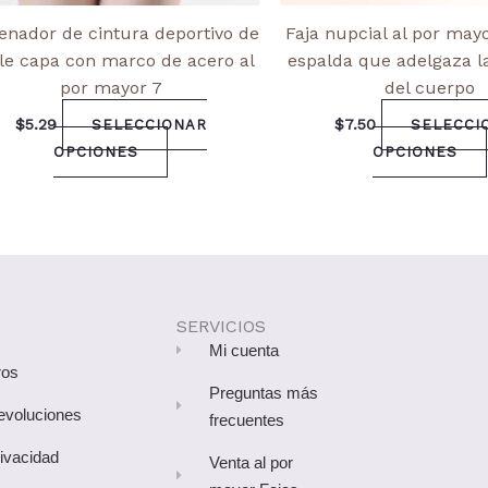
enador de cintura deportivo de
Faja nupcial al por may
le capa con marco de acero al
espalda que adelgaza la
por mayor 7
del cuerpo
$
5.29
$
7.50
SELECCIONAR
SELECCI
OPCIONES
OPCIONES
SERVICIOS
Mi cuenta
ros
Preguntas más
devoluciones
frecuentes
rivacidad
Venta al por