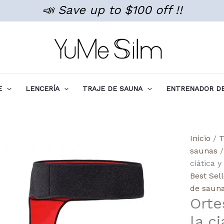
📣 Save up to $100 off !!
E
LENCERÍA
TRAJE DE SAUNA
ENTRENADOR DE
Hip
Inicio
/
T
Brace
saunas
/
for
ciática 
Sciatic
Best Sel
Relief
de saun
Orte
and
Weight
la c