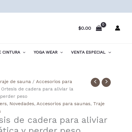
$
0.00
 CINTURA
YOGA WEAR
VENTA ESPECIAL
raje de sauna
/
Accesorios para
 Ortesis de cadera para aliviar la
y perder peso
a
lers
,
Novedades
,
Accesorios para saunas
,
Traje
a
sis de cadera para aliviar
iática y perder peso