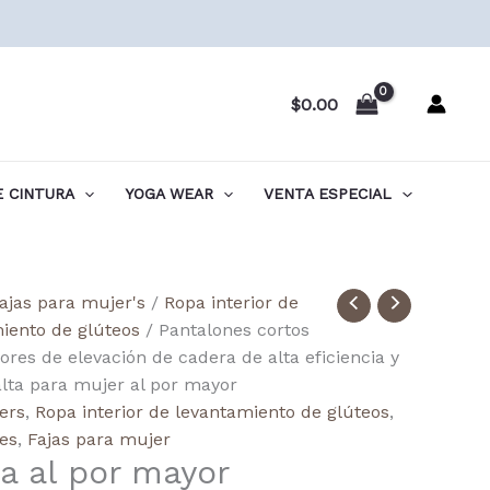
$
0.00
 CINTURA
YOGA WEAR
VENTA ESPECIAL
ale
ajas para mujer's
/
Ropa interior de
's
iento de glúteos
/ Pantalones cortos
res de elevación de cadera de alta eficiencia y
alta para mujer al por mayor
lers
,
Ropa interior de levantamiento de glúteos
,
ncy
es
,
Fajas para mujer
a al por mayor