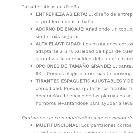
Caracteristicas de diseño
ENTREPIEZA ABIERTA:
El diseño de entrep
el problema de ir al baño.
ADORNO DE ENCAJE:
Añadiendo un toque d
sentir más segura.
ALTA ELASTICIDAD:
Los pantalones cortos
adaptarse a una variedad de tipos de cuer
garantizar la comodidad del usuario duran
OPCIONES DE TAMAÑO GRANDE:
El pantal
6XL. Puedes elegir el que más te conveng
TIRANTES ESPAGUETIS AJUSTABLES Y D
comodidad. Puedes quitarte los tirantes t
decoración de encaje en las piernas no se
hombros levantándose para ayudar a levan
Pantalones cortos moldeadores de elevación de c
MULTIFUNCIONAL:
Los pantalones cortos 
gancho y cremallera mejoran el control a