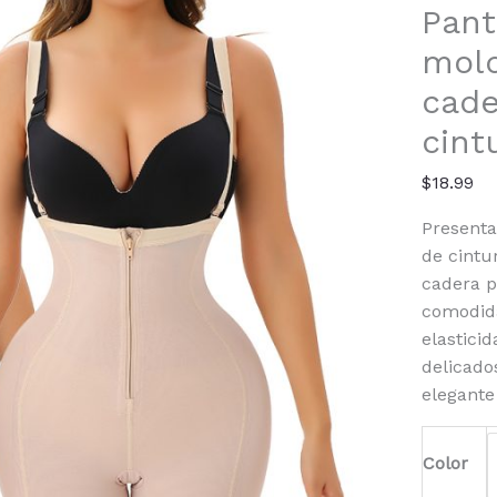
Lift
Pant
Shape
mold
Shorts
cantid
cade
cint
$
18.99
Presenta
de cintu
cadera p
comodida
elastici
delicado
elegante
Color