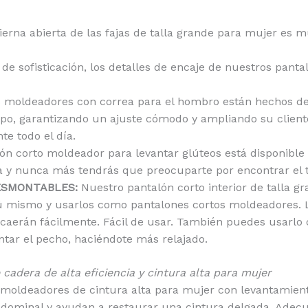
ierna abierta de las fajas de talla grande para mujer es 
e sofisticación, los detalles de encaje de nuestros pant
 moldeadores con correa para el hombro están hechos de m
po, garantizando un ajuste cómodo y ampliando su clientela
te todo el día.
ón corto moldeador para levantar glúteos está disponible 
a y nunca más tendrás que preocuparte por encontrar el 
ESMONTABLES:
Nuestro pantalón corto interior de talla g
ú mismo y usarlos como pantalones cortos moldeadores. La 
 caerán fácilmente. Fácil de usar. También puedes usarlo 
tar el pecho, haciéndote más relajado.
adera de alta eficiencia y cintura alta para mujer
moldeadores de cintura alta para mujer con levantamiento 
bdominal y ayudan a restaurar una cintura delgada. Adecu