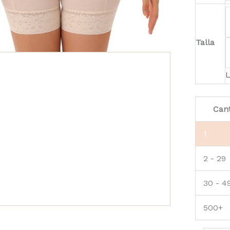
Talla
L
Can
1
2 - 29
30 - 4
500+