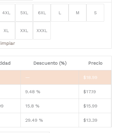
4XL
5XL
6XL
L
M
S
XL
XXL
XXXL
impiar
tidad
Descuento (%)
Precio
—
$
18.99
9.48 %
$
17.19
99
15.8 %
$
15.99
29.49 %
$
13.39