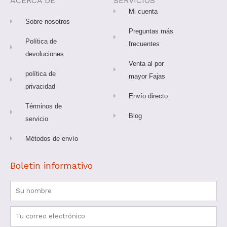
ACERCA DE
SERVICIOS
k
a
s
-
m
t
Mi cuenta
f
Sobre nosotros
Preguntas más
Política de
frecuentes
devoluciones
Venta al por
política de
mayor Fajas
privacidad
Envío directo
Términos de
Blog
servicio
Métodos de envío
Boletin informativo
Nombre
Correo
electrónico