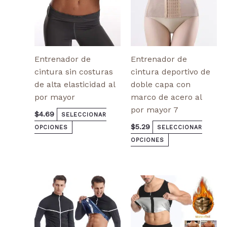
en
en
la
la
página
página
de
de
producto
producto
Entrenador de
Entrenador de
cintura sin costuras
cintura deportivo de
de alta elasticidad al
doble capa con
por mayor
marco de acero al
por mayor 7
$
4.69
SELECCIONAR
$
5.29
OPCIONES
SELECCIONAR
OPCIONES
Este
Este
producto
producto
tiene
tiene
múltiples
múltiples