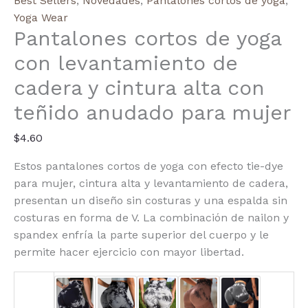
Best Sellers
,
Novedades
,
Pantalones cortos de yoga
,
Waist
Yoga Wear
Pantalones cortos de yoga
Hip
Lifting
con levantamiento de
Yoga
cadera y cintura alta con
Shorts
cantidad
teñido anudado para mujer
$
4.60
Estos pantalones cortos de yoga con efecto tie-dye
para mujer, cintura alta y levantamiento de cadera,
presentan un diseño sin costuras y una espalda sin
costuras en forma de V. La combinación de nailon y
spandex enfría la parte superior del cuerpo y le
permite hacer ejercicio con mayor libertad.