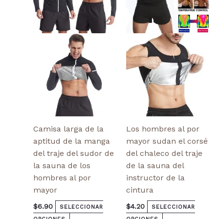
variantes.
variantes.
Las
Las
opciones
opciones
se
se
pueden
pueden
elegir
elegir
en
en
la
la
página
página
de
de
producto
producto
Camisa larga de la
Los hombres al por
aptitud de la manga
mayor sudan el corsé
del traje del sudor de
del chaleco del traje
la sauna de los
de la sauna del
hombres al por
instructor de la
mayor
cintura
$
6.90
$
4.20
SELECCIONAR
SELECCIONAR