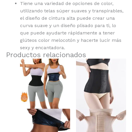
Tiene una variedad de opciones de color,
utilizando telas súper suaves y transpirables,
el diseño de cintura alta puede crear una
curva suave y un diseño plisado para ti, lo
que puede ayudarte rápidamente a tener
glúteos color melocotón y hacerte lucir más
sexy y encantadora.
Productos relacionados
Este
Este
producto
producto
tiene
tiene
múltiples
múltiples
variantes.
variantes.
Las
Las
opciones
opciones
se
se
pueden
pueden
elegir
elegir