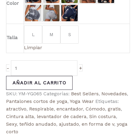
Color
L
M
S
Talla
Limpiar
-
+
AÑADIR AL CARRITO
SKU:
YM-YG065
Categorías:
Best Sellers
,
Novedades
,
Pantalones cortos de yoga
,
Yoga Wear
Etiquetas:
atractivo
,
Respirable
,
encantador
,
Cómodo
,
gratis
,
Cintura alta
,
levantador de cadera
,
Sin costura
,
Sexy
,
teñido anudado
,
ajustado
,
en forma de v
,
yoga
corto