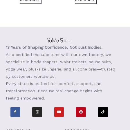
OPCIONES
OPCIONES
13 Years of Shaping Confidence, Not Just Bodies.
As a certified manufacturer with our own factory, we
specialize in body shapers, waist trainers, sauna suits,
yoga wear, plus-size lingerie, and silicone bras—trusted
by customers worldwide.
Every stitch is crafted for comfort, support, and
transformation. Because real change begins with
feeling empowered.
F
I
Y
P
T
a
n
o
i
i
c
s
u
n
k
e
t
T
t
t
b
a
u
e
o
o
g
b
r
k
o
r
e
e