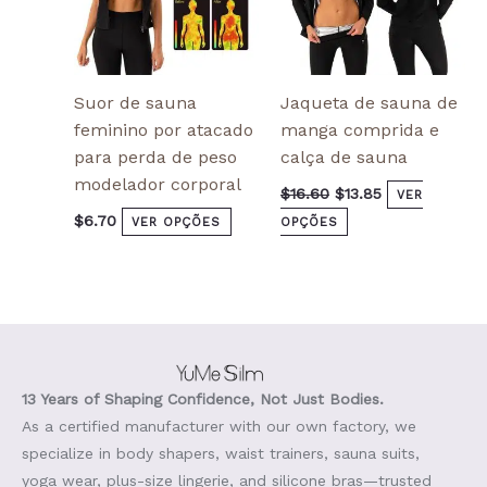
the
the
product
product
page
page
Suor de sauna
Jaqueta de sauna de
feminino por atacado
manga comprida e
para perda de peso
calça de sauna
modelador corporal
$
16.60
$
13.85
VER
$
6.70
VER OPÇÕES
OPÇÕES
13 Years of Shaping Confidence, Not Just Bodies.
As a certified manufacturer with our own factory, we
specialize in body shapers, waist trainers, sauna suits,
yoga wear, plus-size lingerie, and silicone bras—trusted