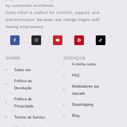
by customers worldwide.
Every stitch is crafted for comfort, support, and
transformation. Because real change begins with
feeling empowered.
F
I
Y
P
T
a
n
o
i
i
c
s
u
n
k
e
t
t
t
t
b
a
u
e
o
o
g
b
r
k
o
r
e
e
SOBRE
SERVIÇOS
k
a
s
-
m
t
A minha conta
f
Sobre nós
FAQ
Política de
Modeladores por
Devolução
atacado
Política de
Dropshipping
Privacidade
Blog
Termos de Serviço