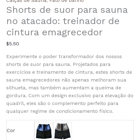
Calças de Sauna
,
Fato de banho
Shorts de suor para sauna
Sweat
Shorts:
no atacado: treinador de
Slimming
cintura emagrecedor
Waist
Trainer
$
5.50
Experimente o poder transformador dos nossos
shorts de suor para sauna. Projetados para
exercícios e treinamento de cintura, estes shorts de
sauna emagrecedores não apenas melhoram sua
silhueta, mas também aumentam a queima de
gordura. Com um design exclusivo para elevação do
quadril, eles são o complemento perfeito para
qualquer regime de condicionamento físico.
Cor