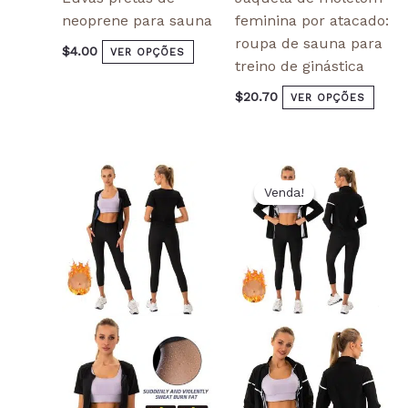
neoprene para sauna
feminina por atacado:
roupa de sauna para
$
4.00
VER OPÇÕES
treino de ginástica
$
20.70
VER OPÇÕES
O
O
This
This
preço
preço
Venda!
Venda!
product
product
original
atual
has
has
era:
é:
$16.60.
$13.85.
multiple
multiple
variants.
variants.
The
The
options
options
may
may
be
be
chosen
chosen
on
on