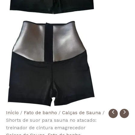
Quantidade
Início
/
Fato de banho
/
Calças de Sauna
/
de
Shorts de suor para sauna no atacado:
Wholesale
treinador de cintura emagrecedor
Sauna