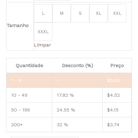
L
M
S
XL
XXL
Tamanho
XXXL
Limpar
Quantidade
Desconto (%)
Preço
1 - 9
-
$
5.50
10 - 49
17.82 %
$
4.52
50 - 199
24.55 %
$
4.15
200+
32 %
$
3.74