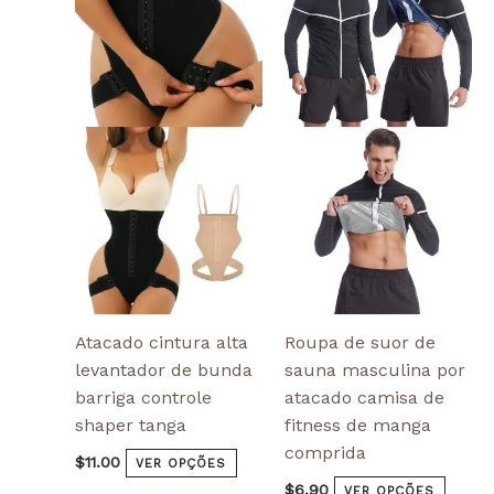
has
has
multiple
multi
variants.
varian
The
The
options
optio
may
may
be
be
chosen
chos
on
on
the
the
product
produ
page
page
Atacado cintura alta
Roupa de suor de
levantador de bunda
sauna masculina por
barriga controle
atacado camisa de
shaper tanga
fitness de manga
comprida
$
11.00
VER OPÇÕES
$
6.90
VER OPÇÕES