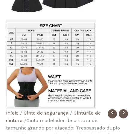
Quantidade
Início
/
Cinto de segurança
/
Cinturão de
de
cintura
/Cinto modelador de cintura de
Wholesale
tamanho grande por atacado: Trespassado duplo