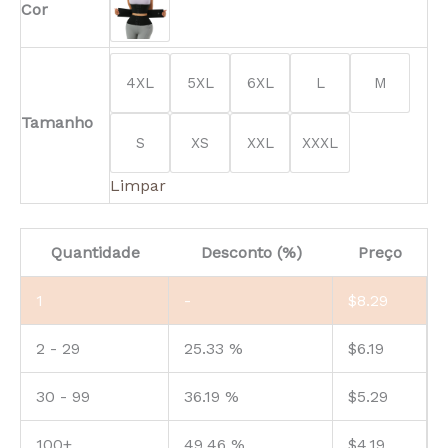
Cor
4XL
5XL
6XL
L
M
Tamanho
S
XS
XXL
XXXL
Limpar
Quantidade
Desconto (%)
Preço
1
-
$
8.29
2 - 29
25.33 %
$
6.19
30 - 99
36.19 %
$
5.29
100+
49.46 %
$
4.19