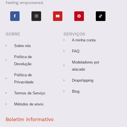
feeling empowered.
F
I
Y
P
T
a
n
o
i
i
c
s
u
n
k
e
t
t
t
t
b
a
u
e
o
o
g
b
r
k
o
r
e
e
SOBRE
SERVIÇOS
k
a
s
-
m
t
A minha conta
f
Sobre nós
FAQ
Política de
Modeladores por
Devolução
atacado
Política de
Dropshipping
Privacidade
Blog
Termos de Serviço
Métodos de envio
Boletim informativo