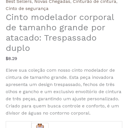
Large
Best Sellers
,
Novas Chegadas
,
Cinturão de cintura
,
Size
Cinto de segurança
Cinto modelador corporal
Waist
Trainer
de tamanho grande por
Body
atacado: Trespassado
Shaping
Belt:
duplo
Double
Breasted
$
8.29
Eleve sua coleção com nosso cinto modelador de
cintura de tamanho grande. Esta peça inovadora
apresenta um design trespassado, fechos de três
olhos e gancho e um exclusivo envoltório de cintura
de três peças, garantindo um ajuste personalizado.
Criado para quem busca controle e conforto, é um
divisor de águas no contorno corporal.