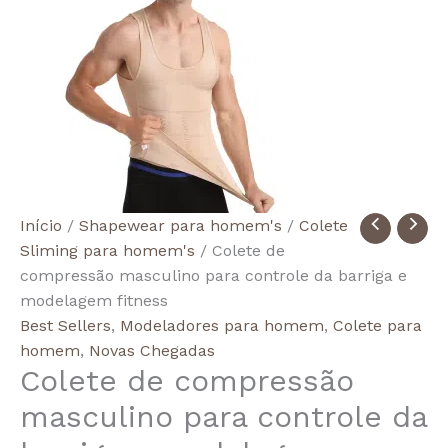
Quantidade
Início
/
Shapewear para homem's
/
Colete
de
Sliming para homem's
/ Colete de
Men's
compressão masculino para controle da barriga e
Compression
modelagem fitness
Tummy
Best Sellers
,
Modeladores para homem
,
Colete para
Control
homem
,
Novas Chegadas
Colete de compressão
Shaping
Fitness
masculino para controle da
Vest