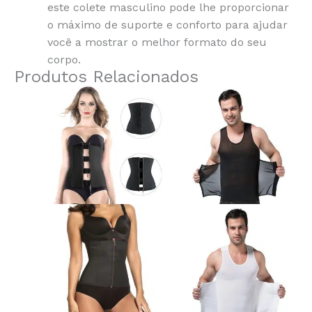
este colete masculino pode lhe proporcionar
o máximo de suporte e conforto para ajudar
você a mostrar o melhor formato do seu
corpo.
Produtos Relacionados
This
This
product
produ
has
has
multiple
multi
variants.
varian
The
The
options
optio
may
may
be
be
chosen
chos
on
on
the
the
product
produ