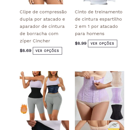
page
page
Clipe de compressão
Cinto de treinamento
dupla por atacado e
de cintura espartilho
aparador de cintura
2 em 1 por atacado
de borracha com
para homens
zíper Cincher
$
8.99
VER OPÇÕES
$
8.69
VER OPÇÕES
This
This
product
produ
has
has
multiple
multi
variants.
varian
The
The
options
optio
may
may