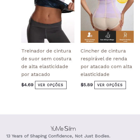
be
be
chosen
chose
on
on
the
the
product
produ
page
page
Treinador de cintura
Cincher de cintura
de suor sem costura
respirável de renda
de alta elasticidade
por atacado com alta
por atacado
elasticidade
$
4.69
$
5.89
VER OPÇÕES
VER OPÇÕES
13 Years of Shaping Confidence, Not Just Bodies.