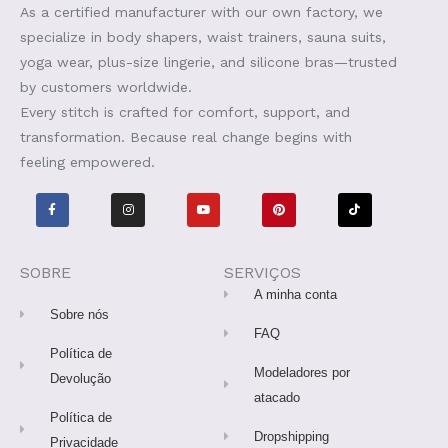
As a certified manufacturer with our own factory, we
specialize in body shapers, waist trainers, sauna suits,
yoga wear, plus-size lingerie, and silicone bras—trusted
by customers worldwide.
Every stitch is crafted for comfort, support, and
transformation. Because real change begins with
feeling empowered.
F
I
Y
P
T
a
n
o
i
i
c
s
u
n
k
e
t
t
t
t
b
a
u
e
o
o
g
b
r
k
o
r
e
e
SOBRE
SERVIÇOS
k
a
s
-
m
t
A minha conta
f
Sobre nós
FAQ
Política de
Modeladores por
Devolução
atacado
Política de
Dropshipping
Privacidade