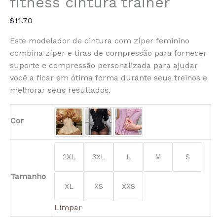
fitness cintura trainer
Waist
Trainer
$
11.70
Este modelador de cintura com zíper feminino
combina zíper e tiras de compressão para fornecer
suporte e compressão personalizada para ajudar
você a ficar em ótima forma durante seus treinos e
melhorar seus resultados.
Cor
2XL
3XL
L
M
S
Tamanho
XL
XS
XXS
Limpar