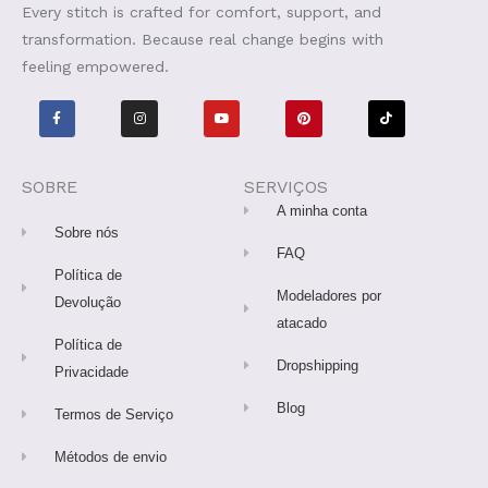
Every stitch is crafted for comfort, support, and
transformation. Because real change begins with
feeling empowered.
F
I
Y
P
T
a
n
o
i
i
c
s
u
n
k
e
t
t
t
t
b
a
u
e
o
o
g
b
r
k
o
r
e
e
SOBRE
SERVIÇOS
k
a
s
-
m
t
A minha conta
f
Sobre nós
FAQ
Política de
Modeladores por
Devolução
atacado
Política de
Dropshipping
Privacidade
Blog
Termos de Serviço
Métodos de envio