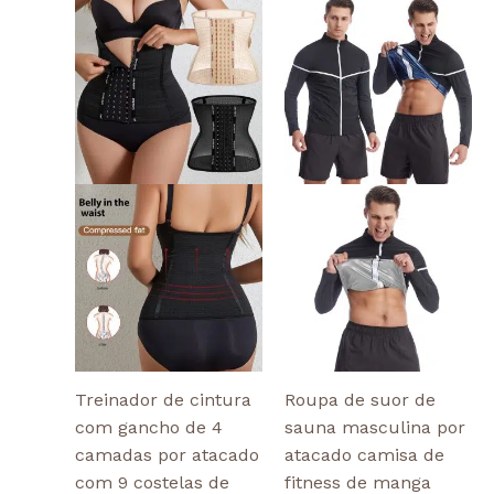
This
This
product
produ
has
has
multiple
multi
variants.
varian
The
The
options
optio
may
may
be
be
chosen
chos
on
on
the
the
product
produ
page
page
Treinador de cintura
Roupa de suor de
com gancho de 4
sauna masculina por
camadas por atacado
atacado camisa de
com 9 costelas de
fitness de manga