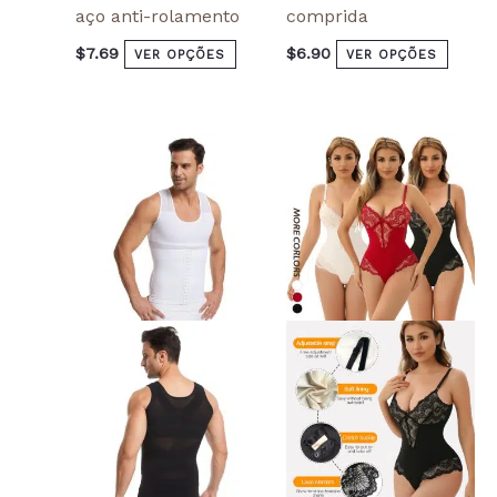
aço anti-rolamento
comprida
$
7.69
$
6.90
VER OPÇÕES
VER OPÇÕES
This
This
product
produ
has
has
multiple
multi
variants.
varian
The
The
options
optio
may
may
be
be
chosen
chos
on
on
the
the
product
produ