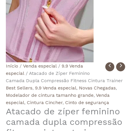
Quantidade
Início
/
Venda especial
/
9.9 Venda
de
especial
/ Atacado de Zíper Feminino
Wholesale
Camada Dupla Compressão Fitness Cintura Trainer
Women's
Best Sellers
,
9.9 Venda especial
,
Novas Chegadas
,
Zipper
Modelador de cintura tamanho grande
,
Venda
Double
especial
,
Cintura Cincher
,
Cinto de segurança
Atacado de zíper feminino
Layer
Compression
camada dupla compressão
Fitness