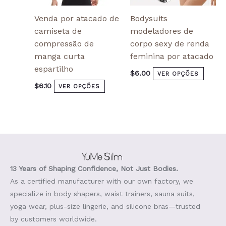
page
page
Venda por atacado de
Bodysuits
camiseta de
modeladores de
compressão de
corpo sexy de renda
manga curta
feminina por atacado
espartilho
$
6.00
VER OPÇÕES
$
6.10
VER OPÇÕES
13 Years of Shaping Confidence, Not Just Bodies.
As a certified manufacturer with our own factory, we
specialize in body shapers, waist trainers, sauna suits,
yoga wear, plus-size lingerie, and silicone bras—trusted
by customers worldwide.