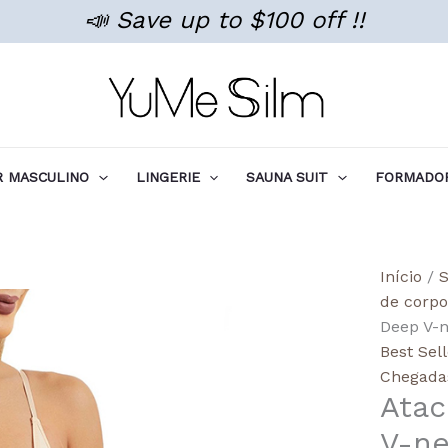
📣 Save up to $100 off !!
 MASCULINO
LINGERIE
SAUNA SUIT
FORMADOR
Quant
Início
/
S
de
de corpo
Wholes
Deep V-n
Lightw
Best Sel
Mesh
Chegada
Atac
Deep
V-
V-ne