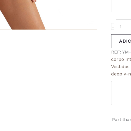
-
ADI
REF:
YM-
corpo int
Vestidos
deep v-
Partilha