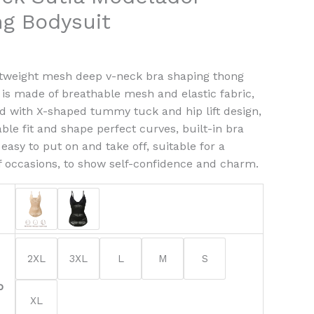
g Bodysuit
ng
it
htweight mesh deep v-neck bra shaping thong
 is made of breathable mesh and elastic fabric,
 with X-shaped tummy tuck and hip lift design,
ble fit and shape perfect curves, built-in bra
easy to put on and take off, suitable for a
of occasions, to show self-confidence and charm.
2XL
3XL
L
M
S
o
XL