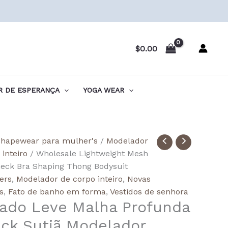
$
0.00
 DE ESPERANÇA
YOGA WEAR
idade
hapewear para mulher's
/
Modelador
 inteiro
/ Wholesale Lightweight Mesh
ale
eck Bra Shaping Thong Bodysuit
eight
lers
,
Modelador de corpo inteiro
,
Novas
s
,
Fato de banho em forma
,
Vestidos de senhora
ado Leve Malha Profunda
ck Sutiã Modelador