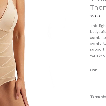
neck
Thon
Bra
Shapi
$
5.00
Thong
Bodysu
This lig
bodysuit
combined
comforta
support, 
variety 
Cor
Tamanh