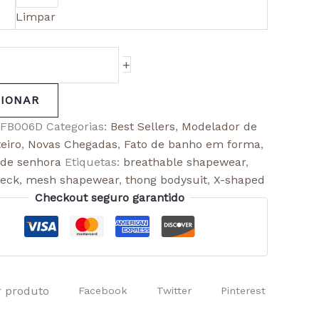
Limpar
+
CIONAR
FB006D
Categorias:
Best Sellers
,
Modelador de
eiro
,
Novas Chegadas
,
Fato de banho em forma
,
 de senhora
Etiquetas:
breathable shapewear
,
neck
,
mesh shapewear
,
thong bodysuit
,
X-shaped
Checkout seguro garantido
r produto
Facebook
Twitter
Pinterest