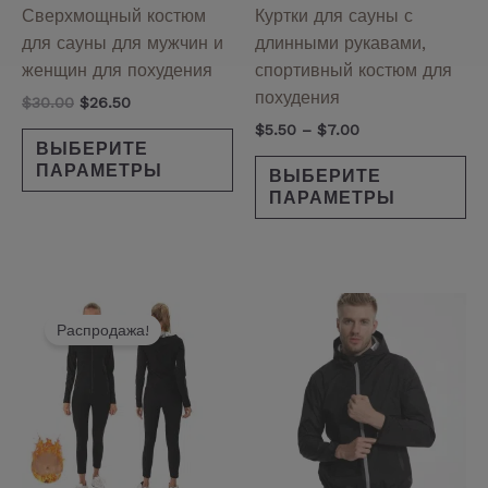
на
на
Сверхмощный костюм
Куртки для сауны с
странице
ст
для сауны для мужчин и
длинными рукавами,
товара.
то
женщин для похудения
спортивный костюм для
похудения
$
30.00
$
26.50
$
5.50
–
$
7.00
ВЫБЕРИТЕ
ПАРАМЕТРЫ
ВЫБЕРИТЕ
ПАРАМЕТРЫ
Первоначальная
Текущая
Этот
Эт
цена
цена:
Распродажа!
товар
то
составляла
$16.00.
имеет
им
$18.50.
несколько
не
вариаций.
ва
Опции
Оп
можно
мо