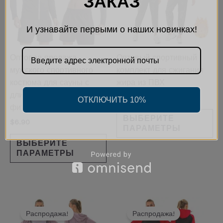
ЗАКАЗ
вариаций.
ва
Опции
Оп
можно
мо
И узнавайте первыми о наших новинках!
выбрать
вы
на
на
Оптовая продажа
Оптовый спортивный
странице
ст
мужского спортивного
комплект для сжигания
товара.
то
костюма для сауны с
жира из ПВХ
длинным рукавом для
$
6.45
ОТКЛЮЧИТЬ 10%
фитнеса
ВЫБЕРИТЕ
$
6.90
ПАРАМЕТРЫ
ВЫБЕРИТЕ
ПАРАМЕТРЫ
Первоначальная
Текущая
Диапазон
Этот
Эт
цена
цена:
цен:
Распродажа!
Распродажа!
товар
то
составляла
$20.00.
$7.70