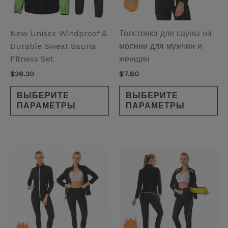
можно
мо
выбрать
вы
на
на
New Unisex Windproof &
Толстовка для сауны на
странице
ст
Durable Sweat Sauna
молнии для мужчин и
товара.
то
Fitness Set
женщин
$
26.30
$
7.80
ВЫБЕРИТЕ
ВЫБЕРИТЕ
ПАРАМЕТРЫ
ПАРАМЕТРЫ
Диапазон
Этот
Эт
цен:
товар
то
$5.00
имеет
им
–
$12.00
несколько
не
вариаций.
ва
Опции
Оп