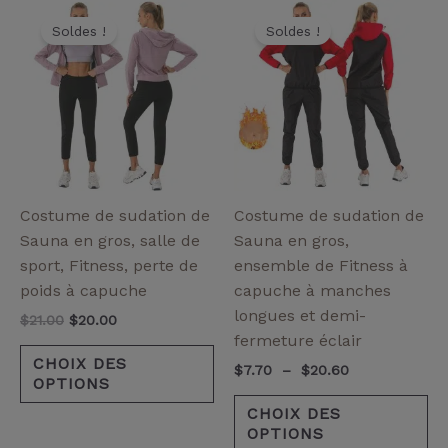
Le
Le
Plage
Ce
Ce
prix
prix
de
Soldes !
Soldes !
produit
pr
initial
actuel
prix :
a
a
était :
est :
$7.70
$21.00.
$20.00.
à
plusieurs
pl
$20.60
variantes.
va
Les
Le
options
op
peuvent
pe
être
êt
Costume de sudation de
Costume de sudation de
choisies
ch
Sauna en gros, salle de
Sauna en gros,
sur
su
sport, Fitness, perte de
ensemble de Fitness à
la
la
poids à capuche
capuche à manches
page
pa
longues et demi-
$
21.00
$
20.00
de
de
fermeture éclair
produit
pr
CHOIX DES
$
7.70
–
$
20.60
OPTIONS
CHOIX DES
OPTIONS