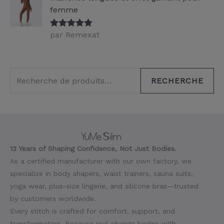
femme
par Remexat
Note
5
sur
5
RECHERCHE
13 Years of Shaping Confidence, Not Just Bodies.
As a certified manufacturer with our own factory, we
specialize in body shapers, waist trainers, sauna suits,
yoga wear, plus-size lingerie, and silicone bras—trusted
by customers worldwide.
Every stitch is crafted for comfort, support, and
transformation. Because real change begins with