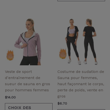
Ce
Ce
produit
pr
a
a
plusieurs
pl
variantes.
va
Les
Le
options
op
peuvent
pe
être
êt
Veste de sport
Costume de sudation de
choisies
ch
d'entraînement de
Sauna pour femmes,
sur
su
sueur de sauna en gros
haut façonnant le corps,
la
la
pour hommes femmes
perte de poids, vente en
page
pa
gros
$
14.00
de
de
$
6.70
produit
pr
CHOIX DES