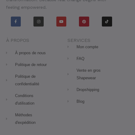
feeling empowered.
F
I
Y
P
T
a
n
o
i
i
c
s
u
n
k
e
t
t
t
t
b
a
u
e
o
o
g
b
r
k
o
r
e
e
À PROPOS
SERVICES
k
a
s
-
m
t
Mon compte
f
À propos de nous
FAQ
Politique de retour
Vente en gros
Politique de
Shapewear
confidentialité
Dropshipping
Conditions
Blog
d'utilisation
Méthodes
d'expédition