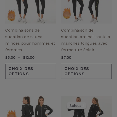
variantes.
va
Les
Le
options
op
peuvent
pe
être
êt
Combinaisons de
Combinaison de
choisies
ch
sudation de sauna
sudation amincissante à
sur
su
minces pour hommes et
manches longues avec
la
la
femmes
fermeture éclair
page
pa
$
5.00
–
$
12.00
$
7.00
de
de
produit
pr
CHOIX DES
CHOIX DES
OPTIONS
OPTIONS
Le
Le
Ce
Ce
prix
prix
Soldes !
produit
pr
initial
actuel
a
a
était :
est :