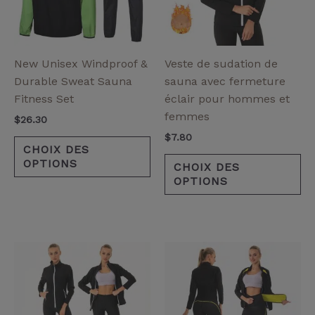
Les
Le
options
op
peuvent
pe
être
êt
New Unisex Windproof &
Veste de sudation de
choisies
ch
Durable Sweat Sauna
sauna avec fermeture
sur
su
Fitness Set
éclair pour hommes et
la
la
femmes
$
26.30
page
pa
$
7.80
de
de
CHOIX DES
OPTIONS
produit
pr
CHOIX DES
OPTIONS
Plage
Ce
Ce
de
produit
pr
prix :
a
a
$5.00
à
plusieurs
pl
$12.00