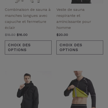
peuvent
pe
être
êt
Combinaison de sauna à
Veste de sauna
choisies
ch
manches longues avec
respirante et
sur
su
capuche et fermeture
amincissante pour
la
la
éclair
homme
page
pa
$
18.50
$
16.00
$
20.00
de
de
produit
pr
CHOIX DES
CHOIX DES
OPTIONS
OPTIONS
Ce
Ce
produit
pr
a
a
plusieurs
pl
variantes.
va
Les
Le