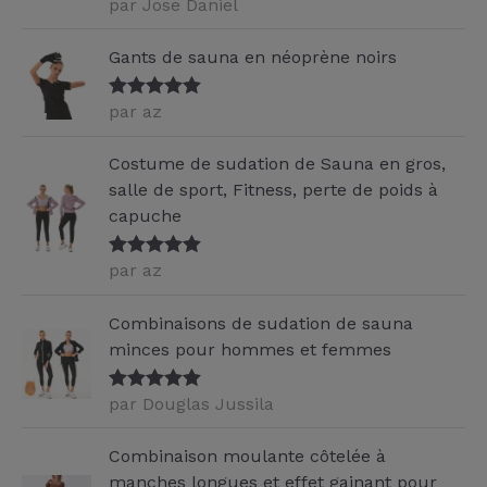
par Jose Daniel
Note
5
sur
5
Gants de sauna en néoprène noirs
par az
Note
5
sur
5
Costume de sudation de Sauna en gros,
salle de sport, Fitness, perte de poids à
capuche
par az
Note
5
sur
5
Combinaisons de sudation de sauna
minces pour hommes et femmes
par Douglas Jussila
Note
5
sur
5
Combinaison moulante côtelée à
manches longues et effet gainant pour