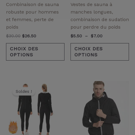
être
êt
:
Combinaison de sauna
Vestes de sauna à
choisies
ch
robuste pour hommes
manches longues,
sur
su
et femmes, perte de
combinaison de sudation
la
la
poids
pour perdre du poids
page
pa
$
30.00
$
26.50
$
5.50
–
$
7.00
de
de
produit
pr
CHOIX DES
CHOIX DES
OPTIONS
OPTIONS
Le
Le
Ce
Ce
prix
prix
Soldes !
produit
pr
initial
actuel
a
a
était :
est :
$18.50.
$16.00.
plusieurs
pl
variantes.
va
Les
Le
options
op