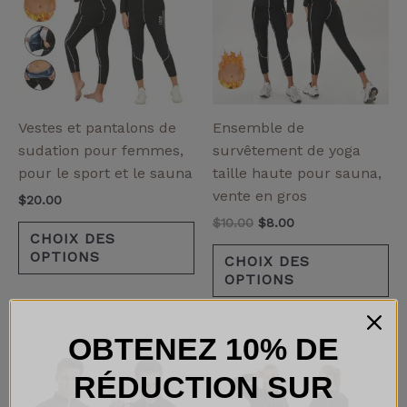
$10.00.
$8.00.
plusieurs
pl
variantes.
va
Les
Le
options
op
peuvent
pe
être
êt
Vestes et pantalons de
Ensemble de
choisies
ch
sudation pour femmes,
survêtement de yoga
sur
su
pour le sport et le sauna
taille haute pour sauna,
la
la
vente en gros
$
20.00
page
pa
$
10.00
$
8.00
de
de
CHOIX DES
OPTIONS
produit
pr
CHOIX DES
OPTIONS
OBTENEZ 10% DE
Ce
Ce
RÉDUCTION SUR
produit
pr