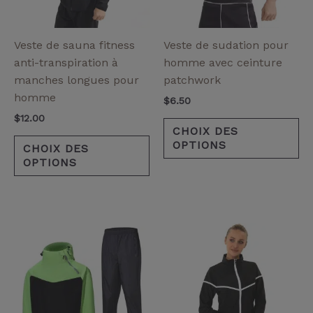
options
op
peuvent
pe
être
êt
Veste de sauna fitness
Veste de sudation pour
choisies
ch
anti-transpiration à
homme avec ceinture
sur
su
manches longues pour
patchwork
la
la
homme
$
6.50
page
pa
$
12.00
de
de
CHOIX DES
OPTIONS
produit
pr
CHOIX DES
OPTIONS
Ce
Ce
produit
pr
a
a
plusieurs
pl
variantes.
va