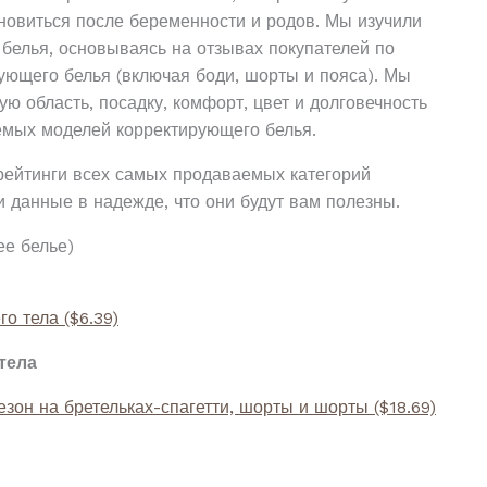
новиться после беременности и родов. Мы изучили
белья, основываясь на отзывах покупателей по
ующего белья (включая боди, шорты и пояса). Мы
ую область, посадку, комфорт, цвет и долговечность
емых моделей корректирующего белья.
ейтинги всех самых продаваемых категорий
 данные в надежде, что они будут вам полезны.
ее белье)
го тела
($6.39)
тела
зон на бретельках-спагетти, шорты и шорты
($18.69)