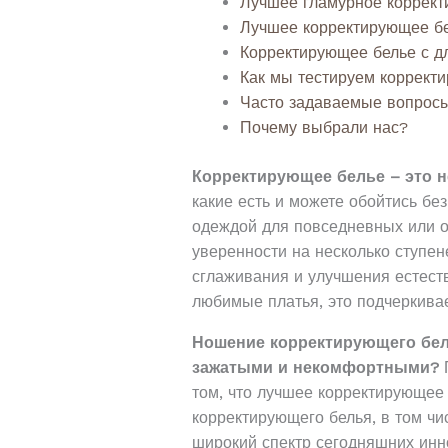
Лучшее гламурное коррект
Лучшее корректирующее бе
Корректирующее белье с д
Как мы тестируем коррект
Часто задаваемые вопросы
Почему выбрали нас?
Корректирующее белье – это 
какие есть и можете обойтись бе
одеждой для повседневных или 
уверенности на несколько ступе
сглаживания и улучшения естеств
любимые платья, это подчеркива
Ношение корректирующего бель
зажатыми и некомфортными?
том, что лучшее корректирующее
корректирующего белья, в том чи
широкий спектр сегодняшних инн