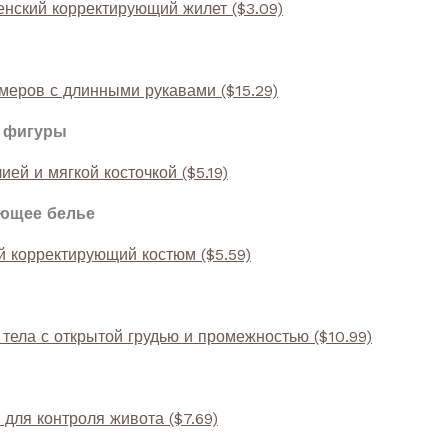
нский корректирующий жилет
($3.09)
змеров с длинными рукавами
($15.29)
и фигуры
ией и мягкой косточкой
($5.19)
ующее белье
 корректирующий костюм
($5.59)
 тела с открытой грудью и промежностью
($10.99)
 для контроля живота
($7.69)