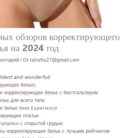
ных обзоров корректирующего
ья на 2024 год
ментарий
/ От
rainzhu27@gmail.com
fident and wonderful!
ирующее белье)
е корректирующее белье с бюстгальтером
лье для всего тела
 белье Best Experience
тирующее платье
ptation с открытой грудью
ты-корректирующее белье с лучшим рейтингом