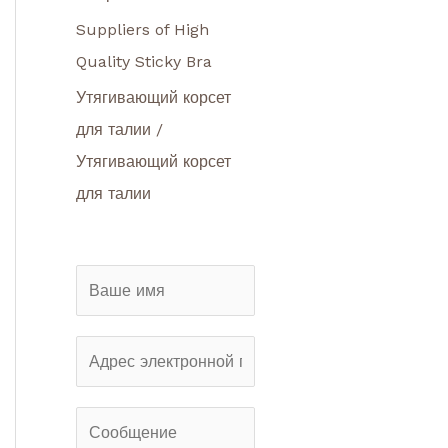
Suppliers of High
Quality Sticky Bra
Утягивающий корсет
для талии /
Утягивающий корсет
для талии
И
м
я
Э
*
л
е
С
к