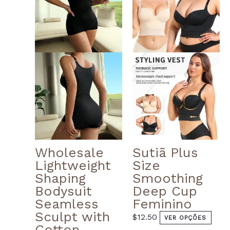
mult
varia
The
opti
may
be
chos
on
the
prod
page
Wholesale
Sutiã Plus
Lightweight
Size
Shaping
Smoothing
Bodysuit
Deep Cup
Seamless
Feminino
Sculpt with
$
12.50
VER OPÇÕES
Cotton