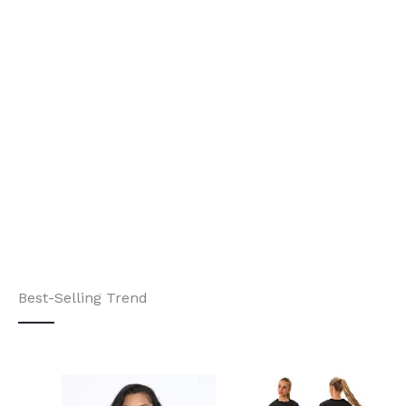
Best-Selling Trend
This
This
Price