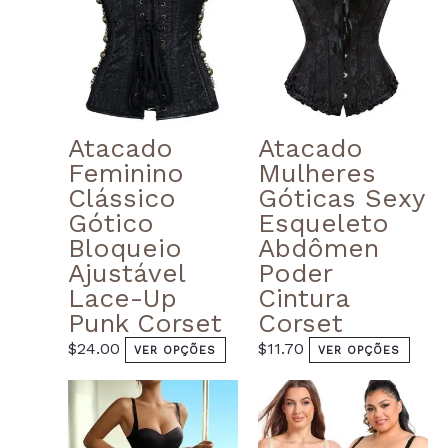
chosen
chos
on
on
the
the
product
prod
page
page
Atacado
Atacado
Feminino
Mulheres
Clássico
Góticas Sexy
Gótico
Esqueleto
Bloqueio
Abdômen
Ajustável
Poder
Lace-Up
Cintura
Punk Corset
Corset
$
24.00
$
11.70
VER OPÇÕES
VER OPÇÕES
This
prod
has