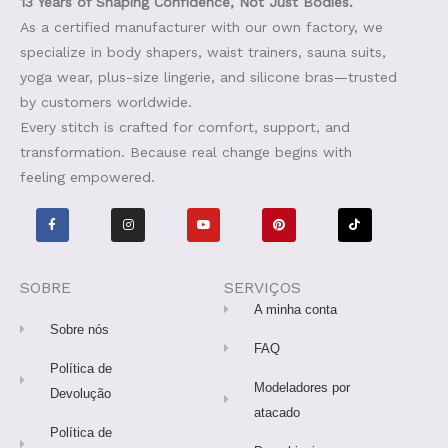
13 Years of Shaping Confidence, Not Just Bodies.
As a certified manufacturer with our own factory, we
specialize in body shapers, waist trainers, sauna suits,
yoga wear, plus-size lingerie, and silicone bras—trusted
by customers worldwide.
Every stitch is crafted for comfort, support, and
transformation. Because real change begins with
feeling empowered.
F
I
Y
P
T
a
n
o
i
i
c
s
u
n
k
e
t
t
t
t
b
a
u
e
o
o
g
b
r
k
o
r
e
e
SOBRE
SERVIÇOS
k
a
s
-
m
t
A minha conta
f
Sobre nós
FAQ
Política de
Modeladores por
Devolução
atacado
Política de