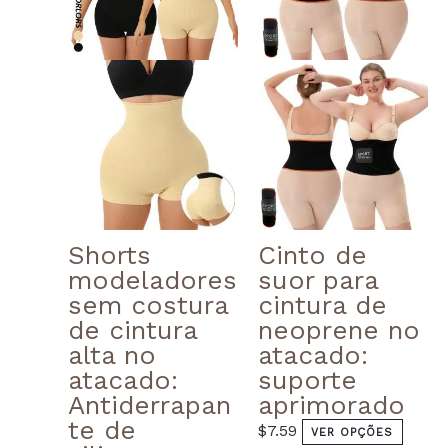
variants.
varian
The
The
options
optio
may
may
be
be
chosen
chose
on
on
the
the
product
produ
page
page
Shorts
Cinto de
modeladores
suor para
sem costura
cintura de
de cintura
neoprene no
alta no
atacado:
atacado:
suporte
Antiderrapan
aprimorado
te de
$
7.59
VER OPÇÕES