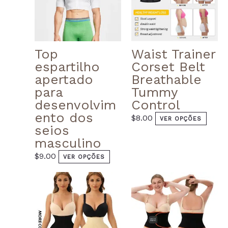
on
on
the
the
product
prod
page
page
Top
Waist Trainer
espartilho
Corset Belt
apertado
Breathable
para
Tummy
desenvolvim
Control
ento dos
$
8.00
VER OPÇÕES
seios
masculino
$
9.00
VER OPÇÕES
This
This
product
produ
has
has
multiple
multi