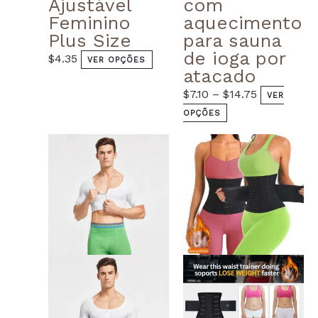
Ajustável
com
Feminino
aquecimento
Plus Size
para sauna
de ioga por
$
4.35
VER OPÇÕES
atacado
$
7.10
–
$
14.75
VER
OPÇÕES
This
This
product
prod
has
has
multiple
multi
variants.
varian
The
The
options
optio
may
may
be
be
chosen
chos