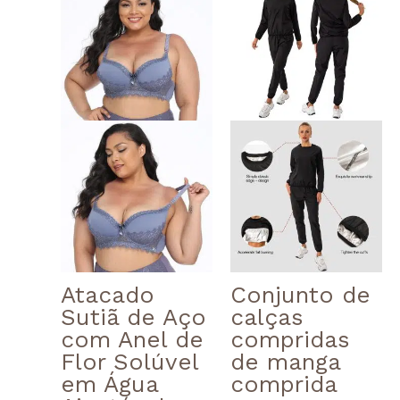
product
product
range:
has
has
$7.10
multiple
multiple
through
variants.
variants.
$14.75
The
The
options
options
may
may
be
be
chosen
chosen
on
on
the
the
product
product
page
page
Atacado
Conjunto de
Sutiã de Aço
calças
com Anel de
compridas
Flor Solúvel
de manga
em Água
comprida