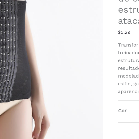
Layer
estr
Sports
Waist
atac
Traine
$
5.29
Transfor
treinado
estrutur
resultad
modelado
estilo, 
aparênci
Cor