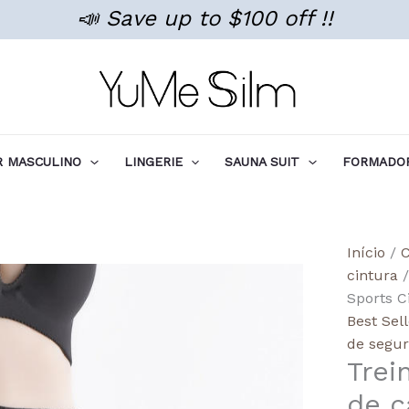
📣 Save up to $100 off !!
 MASCULINO
LINGERIE
SAUNA SUIT
FORMADOR
Quant
Início
/
C
de
cintura
/
Wholes
Sports C
7-
Best Sel
Steel
de segu
Trei
Frame
Doubl
de 