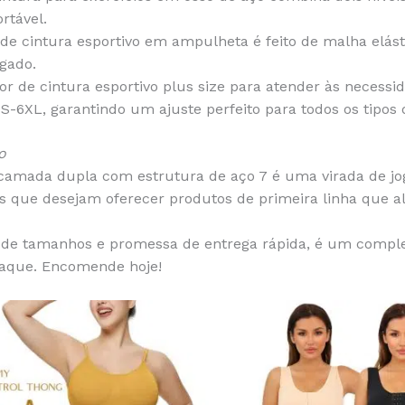
rtável.
de cintura esportivo em ampulheta é feito de malha elásti
ngado.
 de cintura esportivo plus size para atender às necessid
-6XL, garantindo um ajuste perfeito para todos os tipos 
o
 camada dupla com estrutura de aço 7 é uma virada de j
as que desejam oferecer produtos de primeira linha que al
 de tamanhos e promessa de entrega rápida, é um compl
aque. Encomende hoje!
This
product
has
multiple
variants.