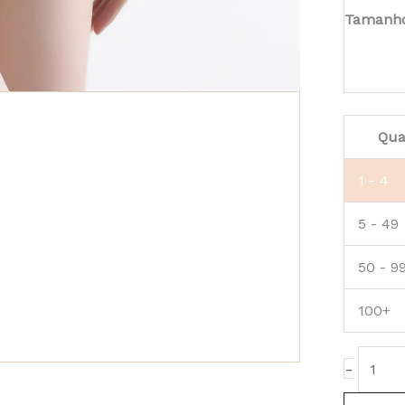
Tamanh
Qua
1 - 4
5 - 49
50 - 9
100+
-