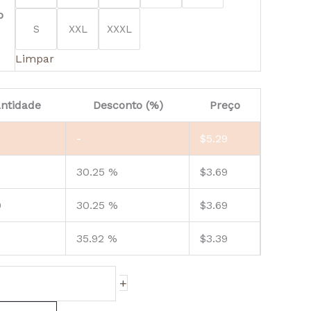
o
S
XXL
XXXL
Limpar
ntidade
Desconto (%)
Preço
-
$
5.29
30.25 %
$
3.69
9
30.25 %
$
3.69
35.92 %
$
3.39
+