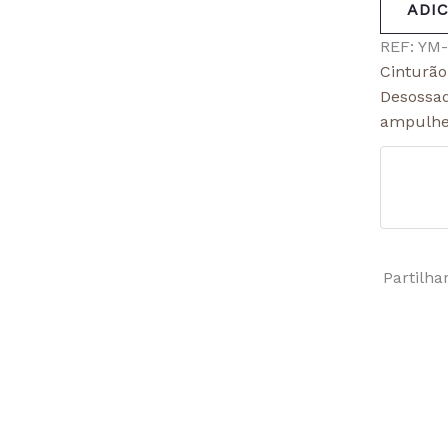
ADI
REF:
YM-
Cinturão
Desossa
ampulhe
Partilha