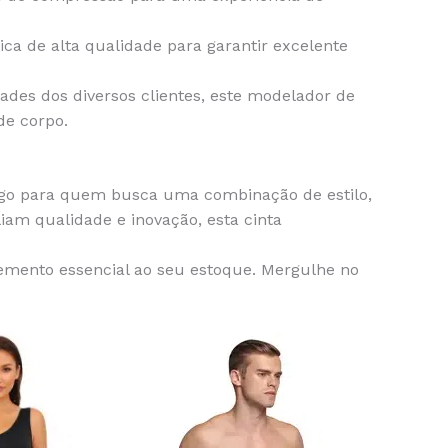
ca de alta qualidade para garantir excelente
ades dos diversos clientes, este modelador de
de corpo.
ogo para quem busca uma combinação de estilo,
iam qualidade e inovação, esta cinta
emento essencial ao seu estoque. Mergulhe no
This
This
product
product
has
has
multiple
multiple
variants.
variants.