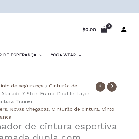
$
0.00
 DE ESPERANÇA
YOGA WEAR
idade
into de segurança
/
Cinturão de
 Atacado 7-Steel Frame Double-Layer
ale
intura Trainer
lers
,
Novas Chegadas
,
Cinturão de cintura
,
Cinto
rança
nador de cintura esportiva
e-
camada dupla com