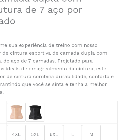
utura de 7 aço por
ado
r
me sua experiência de treino com nosso
r de cintura esportiva de camada dupla com
a de aço de 7 camadas. Projetado para
os ideais de emagrecimento da cintura, este
r de cintura combina durabilidade, conforto e
garantindo que você se sinta e tenha a melhor
a.
4XL
5XL
6XL
L
M