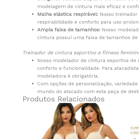
modelagem de cintura mais eficaz e confo
Malha elástica respirável:
Nosso treinador 
respirabilidade e conforto para uso prolo
Ampla faixa de tamanhos:
Nosso modelador
cintura possui uma faixa de tamanhos de S
Treinador de cintura esportivo e fitness feminin
Nosso modelador de cintura esportiva de
conforto e funcionalidade. Para atacadist
modeladora é obrigatória.
Com opções de personalização, variedade
mundo do atacado com esta peça de dest
Produtos Relacionados
This
product
has
multiple
variants.