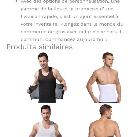
Avec des options de personnalisation, une
gamme de tailles et la promesse d'une
livraison rapide, c'est un ajout essentiel à
votre inventaire. Plongez dans le monde du
commerce de gros avec cette pièce hors du
commun. Commandez aujourd'hui !
Produits similaires
Ce
Ce
produit
produit
a
a
plusieurs
plusieurs
variantes.
variantes.
Les
Les
options
options
peuvent
peuvent
être
être
choisies
choisies
sur
sur