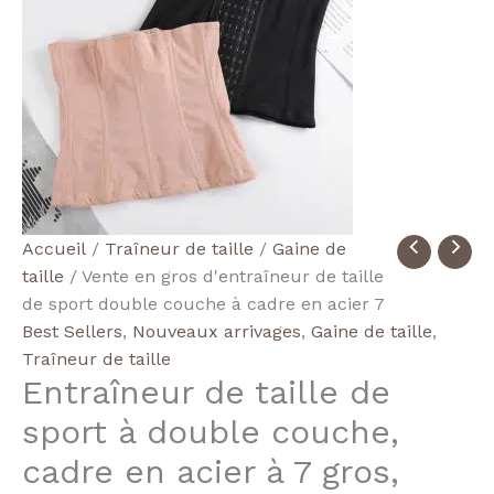
quantité
Accueil
/
Traîneur de taille
/
Gaine de
de
taille
/ Vente en gros d'entraîneur de taille
Wholesale
de sport double couche à cadre en acier 7
7-
Best Sellers
,
Nouveaux arrivages
,
Gaine de taille
,
Steel
Traîneur de taille
Entraîneur de taille de
Frame
Double-
sport à double couche,
Layer
cadre en acier à 7 gros,
Sports