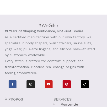
13 Years of Shaping Confidence, Not Just Bodies.
As a certified manufacturer with our own factory, we
specialize in body shapers, waist trainers, sauna suits,
yoga wear, plus-size lingerie, and silicone bras—trusted
by customers worldwide.
Every stitch is crafted for comfort, support, and
transformation. Because real change begins with
feeling empowered.
F
I
Y
P
T
a
n
o
i
i
c
s
u
n
k
e
t
t
t
t
b
a
u
e
o
o
g
b
r
k
o
r
e
e
À PROPOS
SERVICES
k
a
s
-
m
t
Mon compte
f