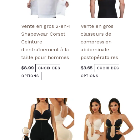
la
la
page
page
de
de
produit
produit
Vente en gros 2-en-1
Vente en gros
Shapewear Corset
classeurs de
Ceinture
compression
d'entraînement à la
abdominale
taille pour hommes
postopératoires
$
8.99
$
3.65
CHOIX DES
CHOIX DES
OPTIONS
OPTIONS
Ce
Ce
produit
produit
a
a
plusieurs
plusieurs
variantes.
variantes.