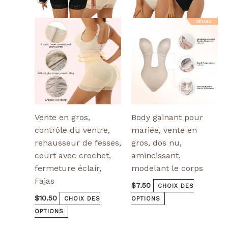
Les
Les
options
options
peuvent
peuvent
être
être
choisies
choisies
sur
sur
la
la
page
page
de
de
produit
produit
Vente en gros,
Body gainant pour
contrôle du ventre,
mariée, vente en
rehausseur de fesses,
gros, dos nu,
court avec crochet,
amincissant,
fermeture éclair,
modelant le corps
Fajas
$
7.50
CHOIX DES
$
10.50
CHOIX DES
OPTIONS
OPTIONS