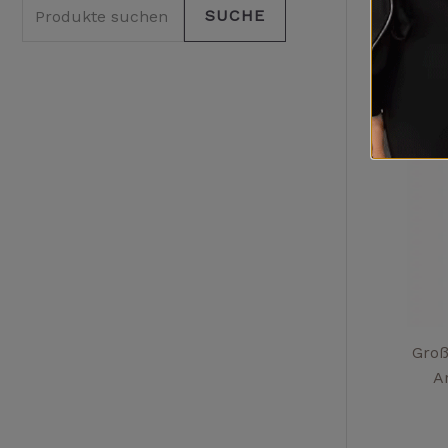
SUCHE
Gro
A