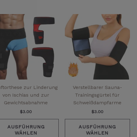
Dieses
Di
Produkt
Pr
weist
wei
mehrere
me
Varianten
Va
auf.
auf
Die
Die
Optionen
Op
können
kö
auf
au
ftorthese zur Linderung
Verstellbarer Sauna-
der
de
von Ischias und zur
Trainingsgürtel für
Produktseite
Pr
Gewichtsabnahme
Schweißdampfarme
gewählt
ge
$
3.00
$
3.00
werden
we
AUSFÜHRUNG
AUSFÜHRUNG
WÄHLEN
WÄHLEN