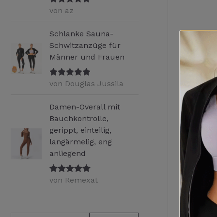
von az
Bewertet mit
5
von 5
Schlanke Sauna-
Schwitzanzüge für
Männer und Frauen
von Douglas Jussila
Bewertet mit
5
von 5
Damen-Overall mit
Bauchkontrolle,
gerippt, einteilig,
langärmelig, eng
anliegend
S
Da
von Remexat
Bewertet mit
5
von 5