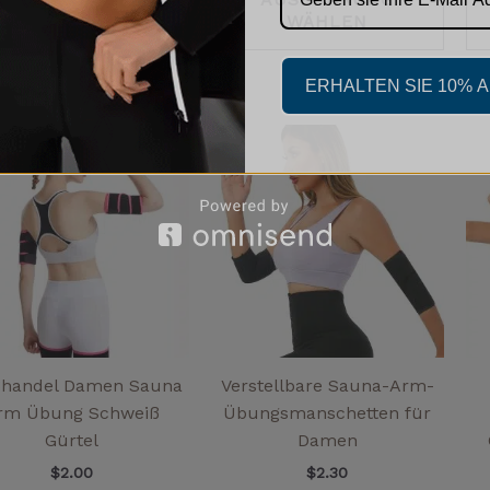
WÄHLEN
WÄHLEN
ERHALTEN SIE 10% 
Dieses
Diese
Produkt
Prod
weist
weist
mehrere
mehr
Varianten
Varia
auf.
auf.
Die
Die
Optionen
Opti
können
könn
auf
auf
ßhandel Damen Sauna
Verstellbare Sauna-Arm-
der
der
rm Übung Schweiß
Übungsmanschetten für
Produktseite
Produ
Gürtel
Damen
gewählt
gewä
$
2.00
$
2.30