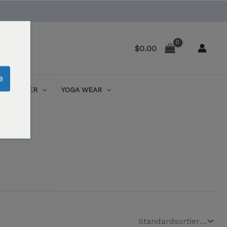
$
0.00
e
ENTRAINER
YOGA WEAR