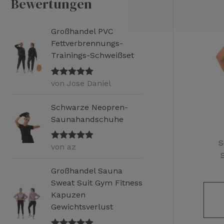
Bewertungen
e
n
Großhandel PVC
a
Fettverbrennungs-
Trainings-Schweißset
c
h
von Jose Daniel
Bewertet mit
:
5
von 5
Schwarze Neopren-
Saunahandschuhe
S
von az
Bewertet mit
5
von 5
Großhandel Sauna
Sweat Suit Gym Fitness
Kapuzen
Gewichtsverlust