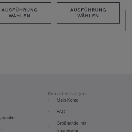
werden
werd
AUSFÜHRUNG
AUSFÜHRUNG
WÄHLEN
WÄHLEN
Dienstleistungen
Mein Konto
FAQ
arantie
Großhandel mit
-
Shapewear