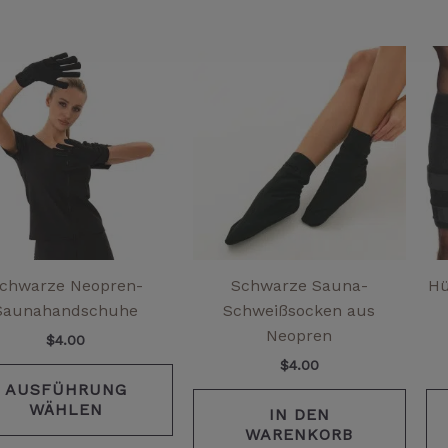
Dieses
Produkt
weist
mehrere
Varianten
auf.
Die
Optionen
können
auf
chwarze Neopren-
Schwarze Sauna-
Hü
der
Saunahandschuhe
Schweißsocken aus
Produktseite
Neopren
$
4.00
gewählt
$
4.00
werden
AUSFÜHRUNG
WÄHLEN
IN DEN
WARENKORB