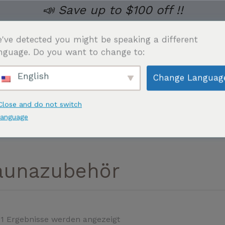
📣 Save up to $100 off !!
've detected you might be speaking a different
nguage. Do you want to change to:
English
Change Languag
 HERREN
UNTERWÄSCHE
SAUNA ANZUG
TAILL
Close and do not switch
language
aunazubehör
11 Ergebnisse werden angezeigt