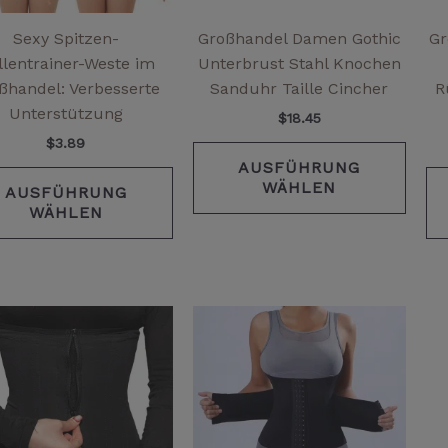
können
könn
auf
auf
Sexy Spitzen-
Großhandel Damen Gothic
Gr
der
der
llentrainer-Weste im
Unterbrust Stahl Knochen
Produktseite
Produ
ßhandel: Verbesserte
Sanduhr Taille Cincher
R
gewählt
gewä
Unterstützung
$
18.45
werden
werd
$
3.89
AUSFÜHRUNG
WÄHLEN
AUSFÜHRUNG
WÄHLEN
Dieses
Diese
Produkt
Prod
weist
weist
mehrere
mehr
Varianten
Varia
auf.
auf.