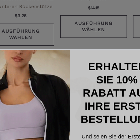
werden
werd
unteren Rückenstütze
$
14.15
$
9.25
AUSFÜHRUNG
WÄHLEN
AUSFÜHRUNG
WÄHLEN
ERHALTE
Dieses
Diese
SIE 10%
Produkt
Prod
weist
weist
RABATT A
mehrere
mehr
Varianten
Varia
IHRE ERS
auf.
auf.
BESTELLU
Die
Die
Optionen
Opti
können
könn
Und seien Sie der Erste