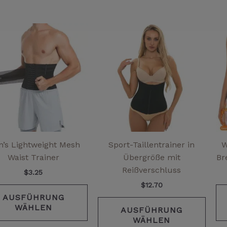
Dieses
Diese
Produkt
Prod
weist
weist
mehrere
mehr
Varianten
Varia
auf.
auf.
Die
Die
Optionen
Opti
können
könn
auf
auf
’s Lightweight Mesh
Sport-Taillentrainer in
W
der
der
Waist Trainer
Übergröße mit
Br
Produktseite
Produ
Reißverschluss
$
3.25
gewählt
gewä
$
12.70
werden
werd
AUSFÜHRUNG
WÄHLEN
AUSFÜHRUNG
WÄHLEN