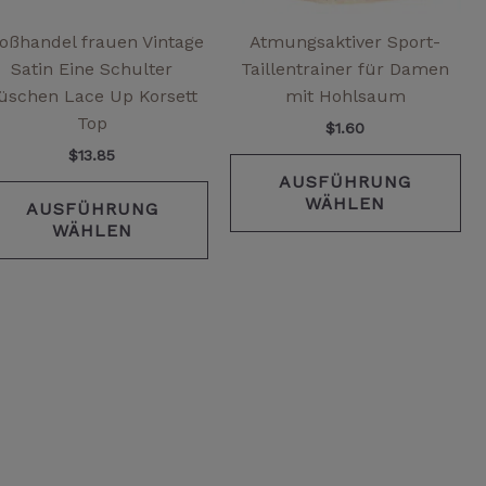
en
können
kö
auf
au
oßhandel frauen Vintage
Atmungsaktiver Sport-
der
de
Satin Eine Schulter
Taillentrainer für Damen
ktseite
Produktseite
Pr
üschen Lace Up Korsett
mit Hohlsaum
hlt
gewählt
ge
Top
$
1.60
en
werden
we
$
13.85
AUSFÜHRUNG
WÄHLEN
AUSFÜHRUNG
WÄHLEN
s
ukt
ere
nten