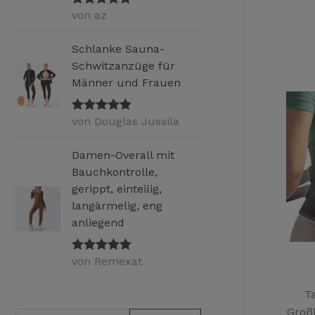
von az
Bewertet mit
5
von 5
Schlanke Sauna-
Schwitzanzüge für
Männer und Frauen
von Douglas Jussila
Bewertet mit
5
von 5
Damen-Overall mit
Bauchkontrolle,
gerippt, einteilig,
langärmelig, eng
anliegend
von Remexat
Bewertet mit
5
von 5
T
Groß