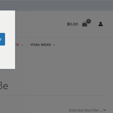
$
0.00
e
ENTRAINER
YOGA WEAR
ße