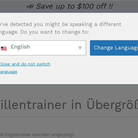
📣 Save up to $100 off !!
've detected you might be speaking a different
nguage. Do you want to change to:
English
Change Languag
 HERREN
UNTERWÄSCHE
SAUNA ANZUG
TAILL
Close and do not switch
language
illentrainer in Übergrö
18 Ergebnisse werden angezeigt