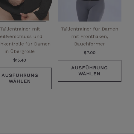
Die
Die
Optionen
Opti
können
könn
auf
auf
Taillentrainer mit
Taillentrainer für Damen
der
der
eißverschluss und
mit Fronthaken,
Produktseite
Produ
hkontrolle für Damen
Bauchformer
gewählt
gewä
in Übergröße
$
7.00
werden
werd
$
15.40
AUSFÜHRUNG
WÄHLEN
AUSFÜHRUNG
WÄHLEN