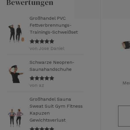
Bewertungen
e
n
Großhandel PVC
a
Fettverbrennungs-
Trainings-Schweißset
c
h
von Jose Daniel
Bewertet mit
:
5
von 5
Schwarze Neopren-
Saunahandschuhe
Men
von az
Bewertet mit
5
von 5
Großhandel Sauna
Sweat Suit Gym Fitness
Kapuzen
Gewichtsverlust