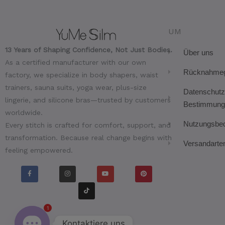
UM
13 Years of Shaping Confidence, Not Just Bodies.
Über uns
As a certified manufacturer with our own
Rücknahmeg
factory, we specialize in body shapers, waist
trainers, sauna suits, yoga wear, plus-size
Datenschutz
lingerie, and silicone bras—trusted by customers
Bestimmung
worldwide.
Nutzungsbe
Every stitch is crafted for comfort, support, and
transformation. Because real change begins with
Versandarte
feeling empowered.
F
I
T
Y
P
a
n
i
o
i
c
s
k
u
n
e
t
t
t
t
b
a
o
u
e
o
g
k
b
r
1
o
r
e
e
k
a
s
-
m
t
f
Kontaktiere uns