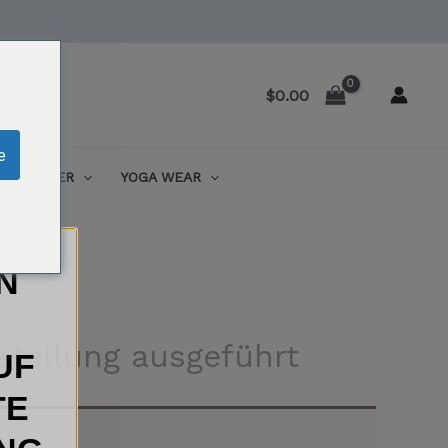
$
0.00
e
ENTRAINER
YOGA WEAR
N
stellung ausgeführt
UF
TE