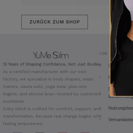
ZURÜCK ZUM SHOP
UM
13 Years of Shaping Confidence, Not Just Bodies.
Über uns
As a certified manufacturer with our own
Rücknahmeg
factory, we specialize in body shapers, waist
trainers, sauna suits, yoga wear, plus-size
Datenschutz
lingerie, and silicone bras—trusted by customers
Bestimmung
worldwide.
Nutzungsbe
Every stitch is crafted for comfort, support, and
transformation. Because real change begins with
Versandarte
feeling empowered.
F
I
T
Y
P