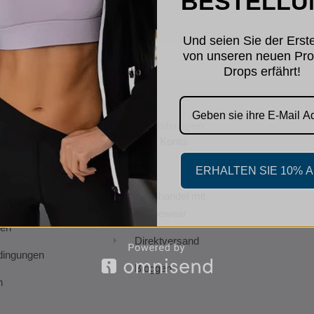
BESTELLU
Und seien Sie der Erste
von unseren neuen Pro
Drops erfährt!
Dienstleistungen
Mein Konto
FAQ
ERHALTEN SIE 10% 
arantie
Großhandel mit
-
Shapewear
en
Direktversand
dingungen
Bloggen
n