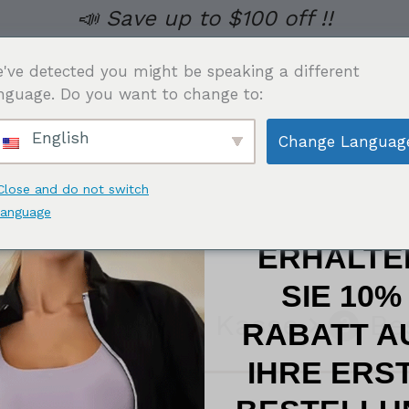
📣 Save up to $100 off !!
've detected you might be speaking a different
nguage. Do you want to change to:
English
Change Languag
 HERREN
UNTERWÄSCHE
SAUNA ANZUG
TAILL
Close and do not switch
language
ERHALTE
SIE 10%
Details zur Kasse
Be
2
3
RABATT A
IHRE ERS