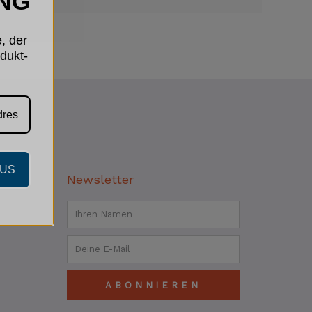
NG
, der
dukt-
AUS
Newsletter
Name
Email
ABONNIEREN