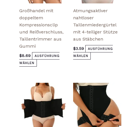
werden
werden
Großhandel mit
Atmungsaktiver
doppeltem
nahtloser
Kompressionsclip
Taillenmiedergürtel
und Reißverschluss,
mit 4-teiliger Stütze
Taillentrimmer aus
aus Stäbchen
Gummi
$
3.59
AUSFÜHRUNG
$
8.69
AUSFÜHRUNG
WÄHLEN
WÄHLEN
Dieses
Dieses
Produkt
Produkt
weist
weist
mehrere
mehrere
Varianten
Varianten
auf.
auf.