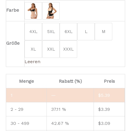
Farbe
4XL
5XL
6XL
L
M
Größe
XL
XXL
XXXL
Leeren
Menge
Rabatt (%)
Preis
1
—
$
5.39
2 - 29
37.11 %
$
3.39
30 - 499
42.67 %
$
3.09