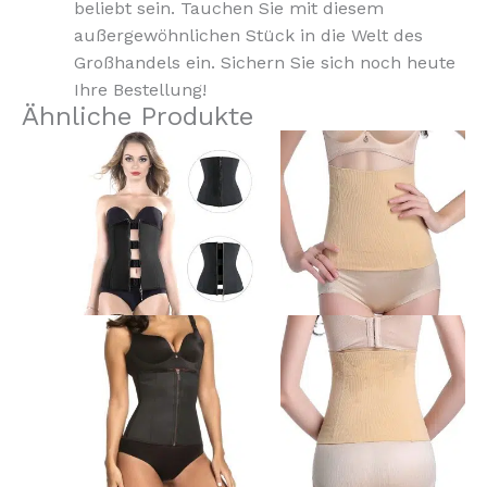
beliebt sein. Tauchen Sie mit diesem
außergewöhnlichen Stück in die Welt des
Großhandels ein. Sichern Sie sich noch heute
Ihre Bestellung!
Ähnliche Produkte
Dieses
Dieses
Produkt
Produkt
weist
weist
mehrere
mehrere
Varianten
Varianten
auf.
auf.
Die
Die
Optionen
Optionen
können
können
auf
auf
der
der
Produktseite
Produktseite
gewählt
gewählt