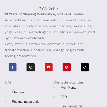
13 Years of Shaping Confidence, Not Just Bodies.
As a certified manufacturer with our own factory, we
specialize in body shapers, waist trainers, sauna suits,
yoga wear, plus-size lingerie, and silicone bras—trusted
by customers worldwide.
Every stitch is crafted for comfort, support, and
transformation. Because real change begins with
feeling empowered.
F
I
Y
P
T
a
n
o
i
i
c
s
u
n
k
e
t
t
t
t
b
a
u
e
o
o
g
b
r
k
o
r
e
e
UM
Dienstleistungen
k
a
s
-
m
t
Mein Konto
f
Über uns
FAQ
Rücknahmegarantie
Großhandel mit