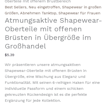
Breathable
Oberteile mit offenem Brustbereich
Open-
Best Sellers
,
Neu eingetroffen
,
Shapewear in großen
Breasted
Größen
,
Abnehmen Tanktop
,
Shapewear für Frauen
Atmungsaktive Shapewear-
Shapewear
Tops
Oberteile mit offenen
Menge
Brüsten in Übergröße im
Großhandel
$
5.39
Wir präsentieren unsere atmungsaktiven
Shapewear-Oberteile mit offenen Brüsten in
Übergröße, eine Mischung aus Eleganz und
Funktionalität. Mit seinen 6-reihigen Haken für eine
individuelle Passform und einem schicken
gekreuzten Rückendesign ist es die perfekte
Ergänzung für jede Kollektion.