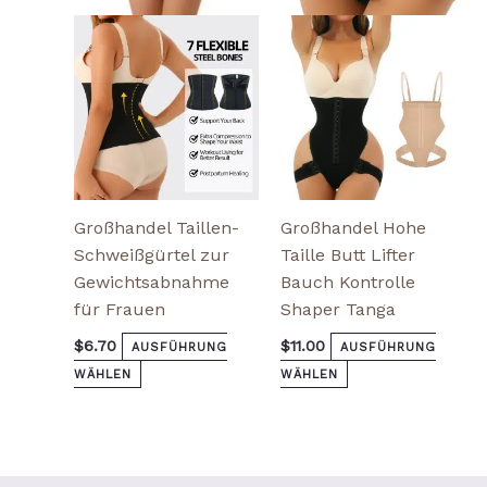
Die
Die
Optionen
Optionen
können
können
auf
auf
der
der
Produktseite
Produktseite
gewählt
gewählt
werden
werden
Großhandel Taillen-
Großhandel Hohe
Schweißgürtel zur
Taille Butt Lifter
Gewichtsabnahme
Bauch Kontrolle
für Frauen
Shaper Tanga
$
6.70
$
11.00
AUSFÜHRUNG
AUSFÜHRUNG
WÄHLEN
WÄHLEN