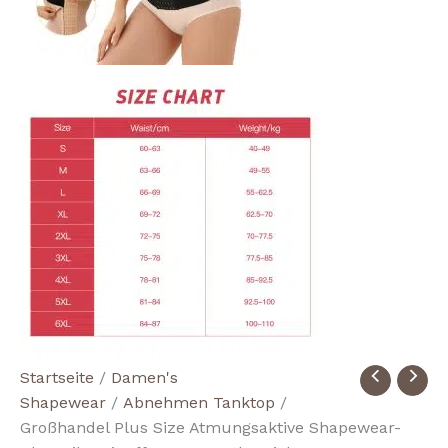
Wholesale
Startseite
/
Damen's
Plus
Shapewear
/
Abnehmen Tanktop
/
Size
Großhandel Plus Size Atmungsaktive Shapewear-