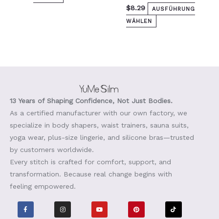
$
8.29
AUSFÜHRUNG
WÄHLEN
13 Years of Shaping Confidence, Not Just Bodies.
As a certified manufacturer with our own factory, we
specialize in body shapers, waist trainers, sauna suits,
yoga wear, plus-size lingerie, and silicone bras—trusted
by customers worldwide.
Every stitch is crafted for comfort, support, and
transformation. Because real change begins with
feeling empowered.
F
I
Y
P
T
a
n
o
i
i
c
s
u
n
k