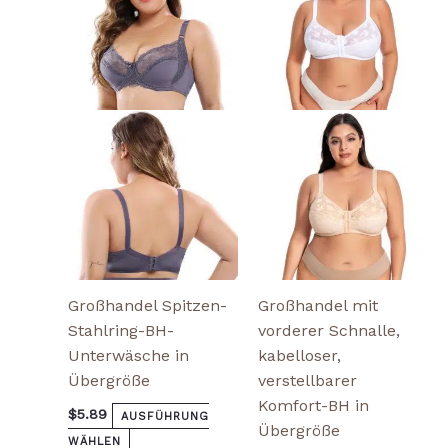
weist
weist
mehrere
mehrere
Varianten
Varianten
auf.
auf.
Die
Die
Optionen
Optionen
können
können
auf
auf
der
der
Produktseite
Produktseite
gewählt
gewählt
werden
werden
Großhandel Spitzen-
Großhandel mit
Stahlring-BH-
vorderer Schnalle,
Unterwäsche in
kabelloser,
Übergröße
verstellbarer
Komfort-BH in
$
5.89
AUSFÜHRUNG
Übergröße
WÄHLEN