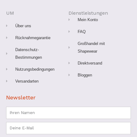
e
t
t
t
t
b
a
u
e
o
o
g
b
r
k
o
r
e
e
UM
Dienstleistungen
k
a
s
-
m
t
Mein Konto
f
Über uns
FAQ
Rücknahmegarantie
Großhandel mit
Datenschutz-
Shapewear
Bestimmungen
Direktversand
Nutzungsbedingungen
Bloggen
Versandarten
Newsletter
Name
Email