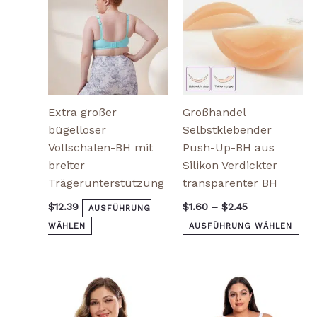
können
kö
auf
auf
der
der
Produktseite
Pro
gewählt
gew
werden
we
Extra großer
Großhandel
bügelloser
Selbstklebender
Vollschalen-BH mit
Push-Up-BH aus
breiter
Silikon Verdickter
Trägerunterstützung
transparenter BH
$
12.39
$
1.60
–
$
2.45
AUSFÜHRUNG
WÄHLEN
AUSFÜHRUNG WÄHLEN
Dieses
Dieses
Produkt
Produkt