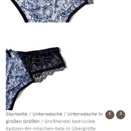
Wholesale
Startseite
/
Unterwäsche
/
Unterwäsche in
Printed
großen Größen
/ Großhandel bedruckte
Lace
Spitzen-BH-Höschen-Sets in Übergröße