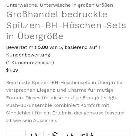
Plus
Unterwäsche
,
Unterwäsche in großen Größen
Großhandel bedruckte
Size
Bra
Spitzen-BH-Höschen-Sets
Panty
in Übergröße
Sets
Menge
Bewertet mit
5.00
von 5, basierend auf
1
Kundenbewertung
(
1
Kundenrezension)
$
7.29
Bedruckte Spitzen-BH-Höschensets in Übergröße
versprechen Eleganz und Charme für mutige
Frauen. Dieses für diese mutige Frau gefertigte
Push-up-Ensemble kombiniert Komfort mit
Sinnlichkeit für ein Erlebnis, das genauso fesselnd
ist wie sein Aussehen.