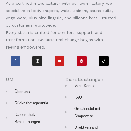
As a certified manufacturer with our own factory, we
specialize in body shapers, waist trainers, sauna suits,
yoga wear, plus-size lingerie, and silicone bras—trusted
by customers worldwide.
Every stitch is crafted for comfort, support, and
transformation. Because real change begins with
feeling empowered.
F
I
Y
P
T
a
n
o
i
i
c
s
u
n
k
e
t
t
t
t
b
a
u
e
o
o
g
b
r
k
o
r
e
e
UM
Dienstleistungen
k
a
s
-
m
t
Mein Konto
f
Über uns
FAQ
Rücknahmegarantie
Großhandel mit
Datenschutz-
Shapewear
Bestimmungen
Direktversand