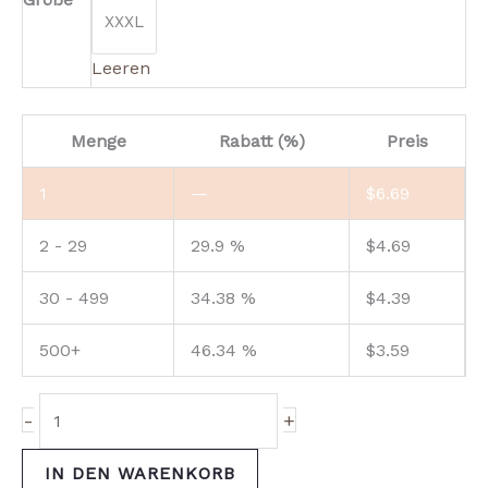
XXXL
Leeren
Menge
Rabatt (%)
Preis
1
—
$
6.69
2 - 29
29.9 %
$
4.69
30 - 499
34.38 %
$
4.39
500+
46.34 %
$
3.59
-
+
IN DEN WARENKORB