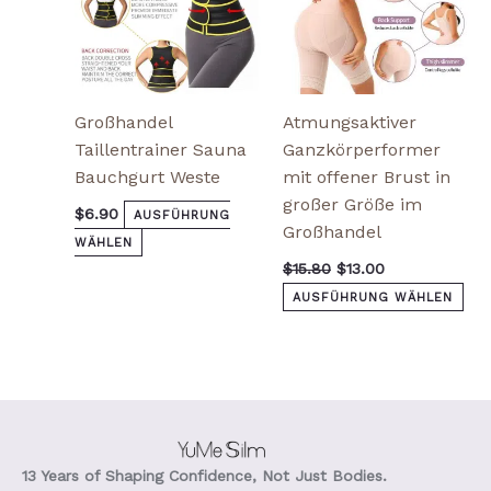
der
der
Produktseite
Pro
gewählt
gew
werden
we
Großhandel
Atmungsaktiver
Taillentrainer Sauna
Ganzkörperformer
Bauchgurt Weste
mit offener Brust in
großer Größe im
$
6.90
AUSFÜHRUNG
Großhandel
WÄHLEN
$
15.80
$
13.00
AUSFÜHRUNG WÄHLEN
13 Years of Shaping Confidence, Not Just Bodies.