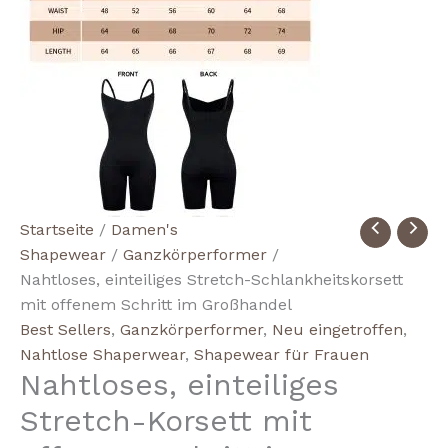
Wholesale
Startseite
/
Damen's
Seamless
Shapewear
/
Ganzkörperformer
/
One
Nahtloses, einteiliges Stretch-Schlankheitskorsett
Piece
mit offenem Schritt im Großhandel
Open
Best Sellers
,
Ganzkörperformer
,
Neu eingetroffen
,
Crotch
Nahtlose Shaperwear
,
Shapewear für Frauen
Nahtloses, einteiliges
Stretch
Slimming
Stretch-Korsett mit
Corset