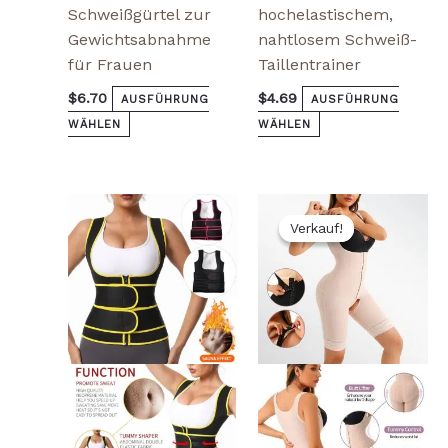
Schweißgürtel zur
hochelastischem,
Gewichtsabnahme
nahtlosem Schweiß-
für Frauen
Taillentrainer
$
6.70
$
4.69
AUSFÜHRUNG
AUSFÜHRUNG
WÄHLEN
WÄHLEN
Ursprünglicher
Aktueller
Dieses
Die
Preis
Preis
Verkauf!
Verkauf!
Produkt
Pr
war:
ist:
weist
wei
$15.80
$13.00.
mehrere
me
Varianten
Var
auf.
auf
Die
Die
Optionen
Opt
können
kö
auf
auf