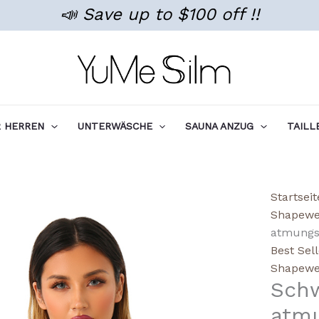
📣 Save up to $100 off !!
 HERREN
UNTERWÄSCHE
SAUNA ANZUG
TAILL
Wholes
Startseit
Black
Shapewe
Long-
atmungs
Sleeve
Best Sel
Breath
Shapewe
Schw
Mesh
Shape
atmu