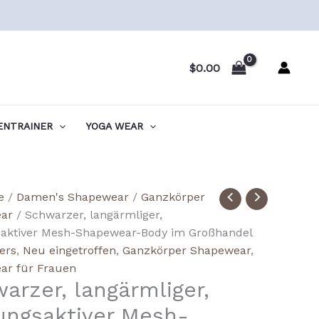
$
0.00
ENTRAINER
YOGA WEAR
ale
e
/
Damen's Shapewear
/
Ganzkörper
ar
/ Schwarzer, langärmliger,
aktiver Mesh-Shapewear-Body im Großhandel
d
lers
,
Neu eingetroffen
,
Ganzkörper Shapewear
,
able
ar für Frauen
arzer, langärmliger,
wear
ngsaktiver Mesh-