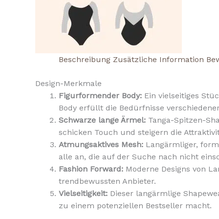
Beschreibung
Zusätzliche Information
Bew
Design-Merkmale
Figurformender Body:
Ein vielseitiges St
Body erfüllt die Bedürfnisse verschieden
Schwarze lange Ärmel:
Tanga-Spitzen-Shap
schicken Touch und steigern die Attraktivi
Atmungsaktives Mesh:
Langärmliger, forme
alle an, die auf der Suche nach nicht ei
Fashion Forward:
Moderne Designs von Lan
trendbewussten Anbieter.
Vielseitigkeit:
Dieser langärmlige Shapewear
zu einem potenziellen Bestseller macht.