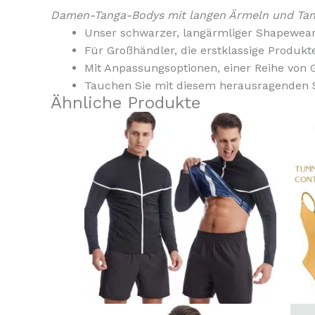
Damen-Tanga-Bodys mit langen Ärmeln und Tang
Unser schwarzer, langärmliger Shapewear-
Für Großhändler, die erstklassige Produk
Mit Anpassungsoptionen, einer Reihe von 
Tauchen Sie mit diesem herausragenden St
Ähnliche Produkte
Dieses
Produk
weist
mehrer
Variant
auf.
Die
Option
können
auf
der
Produkt