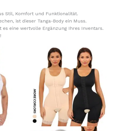
 Stil, Komfort und Funktionalität.
chen, ist dieser Tanga-Body ein Muss.
 es eine wertvolle Ergänzung Ihres Inventars.
!
Dieses
Dieses
Produkt
Produkt
weist
weist
mehrere
mehrere
Varianten
Varianten
auf.
auf.
Die
Die
Optionen
Optionen
können
können
auf
auf
der
der
Produktseite
Produkts