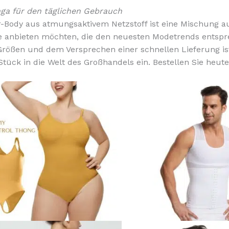
a für den täglichen Gebrauch
Body aus atmungsaktivem Netzstoff ist eine Mischung aus
te anbieten möchten, die den neuesten Modetrends entspre
Größen und dem Versprechen einer schnellen Lieferung ist
ück in die Welt des Großhandels ein. Bestellen Sie heute
Dieses
t
Produkt
weist
e
mehrere
en
Varianten
auf.
Die
en
Optionen
können
auf
der
seite
Produktseite