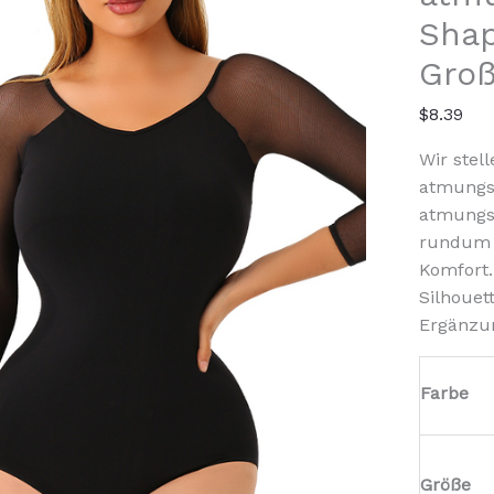
Bodysu
Sha
Menge
Gro
$
8.39
Wir stel
atmungsa
atmungsa
rundum 
Komfort.
Silhouet
Ergänzun
Farbe
Größe