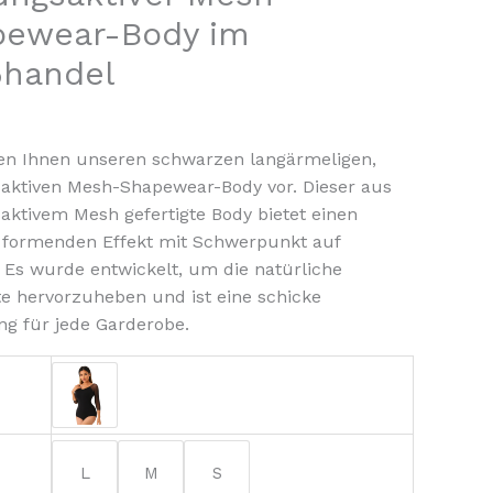
it
pewear-Body im
ßhandel
len Ihnen unseren schwarzen langärmeligen,
ktiven Mesh-Shapewear-Body vor. Dieser aus
ktivem Mesh gefertigte Body bietet einen
formenden Effekt mit Schwerpunkt auf
 Es wurde entwickelt, um die natürliche
te hervorzuheben und ist eine schicke
g für jede Garderobe.
L
M
S