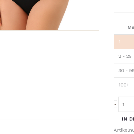
Me
1
2 - 29
30 - 9
100+
-
IN 
Artikel