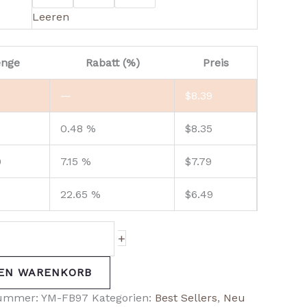
Leeren
nge
Rabatt (%)
Preis
—
$
8.39
0.48 %
$
8.35
9
7.15 %
$
7.79
22.65 %
$
6.49
+
DEN WARENKORB
nummer:
YM-FB97
Kategorien:
Best Sellers
,
Neu