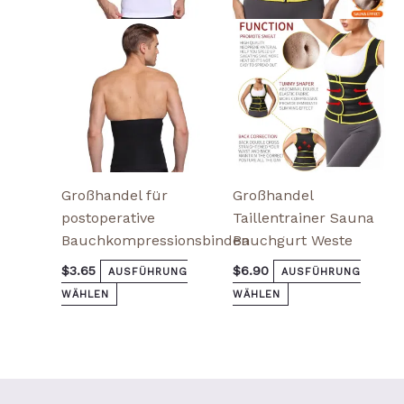
Die
Die
Optionen
Optionen
können
können
auf
auf
der
der
Produktseite
Produktseite
gewählt
gewählt
werden
werden
Großhandel für
Großhandel
postoperative
Taillentrainer Sauna
Bauchkompressionsbinden
Bauchgurt Weste
$
3.65
$
6.90
AUSFÜHRUNG
AUSFÜHRUNG
WÄHLEN
WÄHLEN