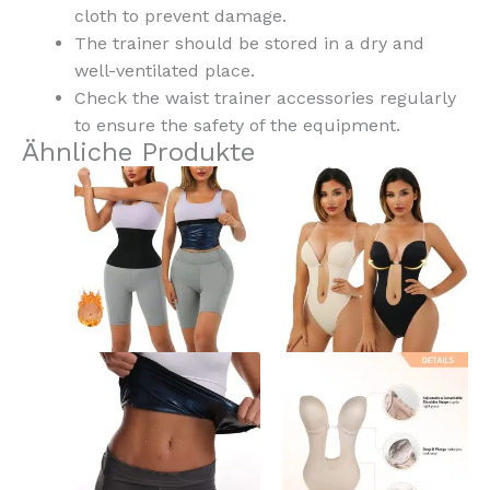
cloth to prevent damage.
The trainer should be stored in a dry and
well-ventilated place.
Check the waist trainer accessories regularly
to ensure the safety of the equipment.
Ähnliche Produkte
Dieses
Dieses
Produkt
Produkt
weist
weist
mehrere
mehrere
Varianten
Varianten
auf.
auf.
Die
Die
Optionen
Optionen
können
können
auf
auf
der
der
Produktseite
Produktseite