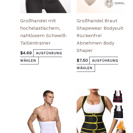
gewählt
gewählt
werden
werden
Großhandel mit
Großhandel Braut
hochelastischem,
Shapewear Bodysuit
nahtlosem Schweiß-
Rückenfrei
Taillentrainer
Abnehmen Body
Shaper
$
4.69
AUSFÜHRUNG
$
7.50
WÄHLEN
AUSFÜHRUNG
WÄHLEN
Dieses
Dieses
Produkt
Produkt
weist
weist
mehrere
mehrere
Varianten
Varianten
auf.
auf.