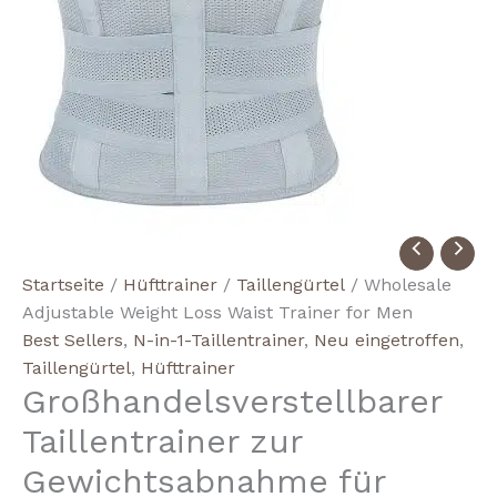
Wholesale
Adjustable
Startseite
/
Hüfttrainer
/
Taillengürtel
/ Wholesale
Weight
Adjustable Weight Loss Waist Trainer for Men
Loss
Best Sellers
,
N-in-1-Taillentrainer
,
Neu eingetroffen
,
Waist
Taillengürtel
,
Hüfttrainer
Trainer
Großhandelsverstellbarer
for
Taillentrainer zur
Men
Menge
Gewichtsabnahme für