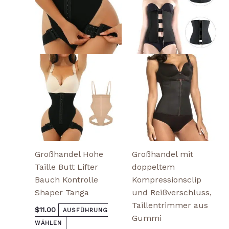
mehrere
mehrere
Varianten
Varianten
auf.
auf.
Die
Die
Optionen
Optionen
können
können
auf
auf
der
der
Produktseite
Produktseite
gewählt
gewählt
werden
werden
Großhandel Hohe
Großhandel mit
Taille Butt Lifter
doppeltem
Bauch Kontrolle
Kompressionsclip
Shaper Tanga
und Reißverschluss,
Taillentrimmer aus
$
11.00
AUSFÜHRUNG
Gummi
WÄHLEN