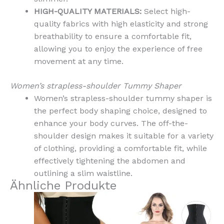
HIGH-QUALITY MATERIALS:
Select high-
quality fabrics with high elasticity and strong
breathability to ensure a comfortable fit,
allowing you to enjoy the experience of free
movement at any time.
Women’s strapless-shoulder Tummy Shaper
Women’s strapless-shoulder tummy shaper is
the perfect body shaping choice, designed to
enhance your body curves. The off-the-
shoulder design makes it suitable for a variety
of clothing, providing a comfortable fit, while
effectively tightening the abdomen and
outlining a slim waistline.
Ähnliche Produkte
Dieses
Dieses
Produkt
Produkt
weist
weist