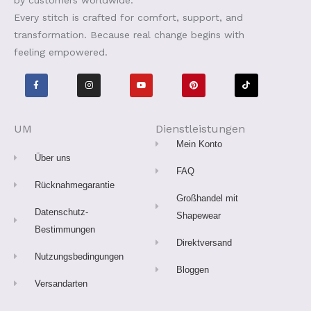
by customers worldwide.
Every stitch is crafted for comfort, support, and
transformation. Because real change begins with
feeling empowered.
F
I
Y
P
T
a
n
o
i
i
c
s
u
n
k
e
t
t
t
t
b
a
u
e
o
o
g
b
r
k
o
r
e
e
UM
Dienstleistungen
k
a
s
-
m
t
Mein Konto
f
Über uns
FAQ
Rücknahmegarantie
Großhandel mit
Datenschutz-
Shapewear
Bestimmungen
Direktversand
Nutzungsbedingungen
Bloggen
Versandarten