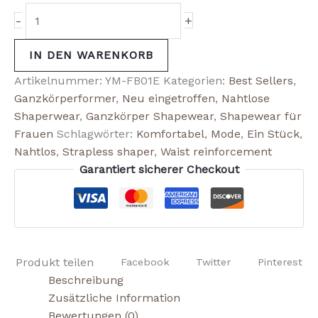
-
+
IN DEN WARENKORB
Artikelnummer:
YM-FB01E
Kategorien:
Best Sellers
,
Ganzkörperformer
,
Neu eingetroffen
,
Nahtlose
Shaperwear
,
Ganzkörper Shapewear
,
Shapewear für
Frauen
Schlagwörter:
Komfortabel
,
Mode
,
Ein Stück
,
Nahtlos
,
Strapless shaper
,
Waist reinforcement
Garantiert sicherer Checkout
Produkt teilen
Facebook
Twitter
Pinterest
Beschreibung
Zusätzliche Information
Bewertungen (0)