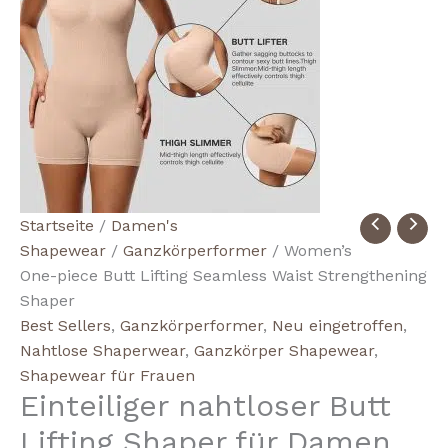
Women's
Startseite
/
Damen's
One-
Shapewear
/
Ganzkörperformer
/ Women’s
piece
One-piece Butt Lifting Seamless Waist Strengthening
Butt
Shaper
Lifting
Best Sellers
,
Ganzkörperformer
,
Neu eingetroffen
,
Seamless
Nahtlose Shaperwear
,
Ganzkörper Shapewear
,
Waist
Shapewear für Frauen
Einteiliger nahtloser Butt
Strengthening
Shaper
Lifting Shaper für Damen