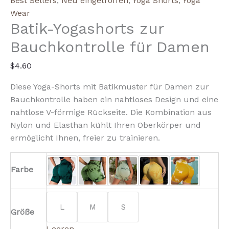
Best Sellers
,
Neu eingetroffen
,
Yoga Shorts
,
Yoga
Control
Wear
Batik-Yogashorts zur
Yoga
Shorts
Bauchkontrolle für Damen
Menge
$
4.60
Diese Yoga-Shorts mit Batikmuster für Damen zur
Bauchkontrolle haben ein nahtloses Design und eine
nahtlose V-förmige Rückseite. Die Kombination aus
Nylon und Elasthan kühlt Ihren Oberkörper und
ermöglicht Ihnen, freier zu trainieren.
Farbe
L
M
S
Größe
Leeren