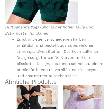
Hüfthebende Yoga-Shorts mit hoher Taille und
Batikmuster für Damen
Es ist in vielen verschiedenen Farben
erhältlich und besteht aus superweichen,
atmungsaktiven Stoffen. Das hoch taillierte
Design sorgt für sanfte Kurven und ein
plissiertes Design, das Ihnen schnell zu einem
pfirsichfarbenen Po verhilft und Sie sexyer
und charmanter aussehen lässt.
Ähnliche Produkte
Dieses
Dieses
Produkt
Produkt
weist
weist
mehrere
mehrere