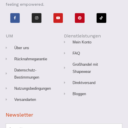
feeling empowered.
F
I
Y
P
T
a
n
o
i
i
c
s
u
n
k
e
t
t
t
t
b
a
u
e
o
o
g
b
r
k
o
r
e
e
UM
Dienstleistungen
k
a
s
-
m
t
Mein Konto
f
Über uns
FAQ
Rücknahmegarantie
Großhandel mit
Datenschutz-
Shapewear
Bestimmungen
Direktversand
Nutzungsbedingungen
Bloggen
Versandarten
Newsletter
Name