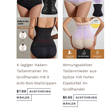
Varianten
Varianten
auf.
auf.
Die
Die
Optionen
Optionen
können
können
auf
auf
der
der
Produktseite
Produktseite
gewählt
gewählt
werden
werden
4-lagiger Haken-
Atmungsaktiver
Taillentrainer im
Taillenmieder aus
Großhandel mit 9
Spitze mit hoher
Anti-Roll-Stahlrippen
Elastizität im
Großhandel
$
7.69
AUSFÜHRUNG
$
5.89
WÄHLEN
AUSFÜHRUNG
WÄHLEN