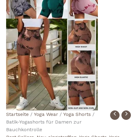
Women's
Startseite
/
Yoga Wear
/
Yoga Shorts
/
Tie-
Batik-Yogashorts für Damen zur
Dye
Bauchkontrolle
Tummy-