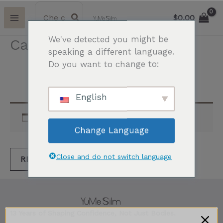
Vai
Ricerca
per:
$
0.00
al
contenuto
We've detected you might be
Carrello
speaking a different language.
Do you want to change to:
Carrello della spesa
English
Il tuo carrello è vuoto.
Change Language
Close and do not switch language
RITORNA AL NEGOZIO
13 Years of Shaping Confidence, Not Just Bodies.