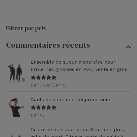
Filtrer par prix
Commentaires récents
Ensemble de sueur d'exercice pour
brûler les graisses en PVC, vente en gros
par Jose Daniel
Note
5
sur
5
Gants de sauna en néoprène noirs
par az
Note
5
sur
5
Costume de sudation de Sauna en gros,
salle de sport, Fitness, perte de poids à