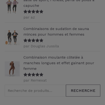
capuche
par az
Note
5
sur
5
Combinaisons de sudation de sauna
minces pour hommes et femmes
par Douglas Jussila
Note
5
sur
5
Combinaison moulante côtelée à
manches longues et effet gainant pour
femme
par Remexat
Note
5
sur
5
RECHERCHE