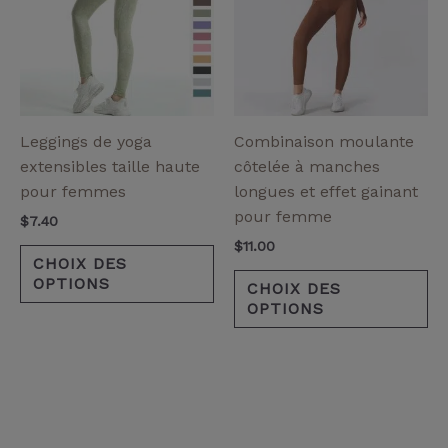
plusieurs
pl
variantes.
va
Les
Le
options
op
peuvent
pe
être
êt
Leggings de yoga
Combinaison moulante
choisies
ch
extensibles taille haute
côtelée à manches
sur
su
pour femmes
longues et effet gainant
la
la
pour femme
$
7.40
page
pa
$
11.00
de
de
CHOIX DES
OPTIONS
produit
pr
CHOIX DES
OPTIONS