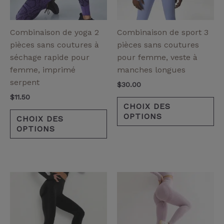
options
op
peuvent
pe
être
êt
Combinaison de yoga 2
Combinaison de sport 3
choisies
ch
pièces sans coutures à
pièces sans coutures
sur
su
séchage rapide pour
pour femme, veste à
la
la
femme, imprimé
manches longues
page
pa
serpent
$
30.00
de
de
$
11.50
produit
pr
CHOIX DES
OPTIONS
CHOIX DES
OPTIONS
Ce
Ce
produit
pr
a
a
plusieurs
pl