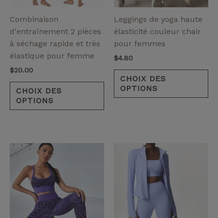
peuvent
pe
être
êt
Combinaison
Leggings de yoga haute
choisies
ch
d'entraînement 2 pièces
élasticité couleur chair
sur
su
à séchage rapide et très
pour femmes
la
la
élastique pour femme
$
4.80
page
pa
$
20.00
de
de
CHOIX DES
OPTIONS
produit
pr
CHOIX DES
OPTIONS
Ce
Ce
produit
pr
a
a
plusieurs
pl
variantes.
va
Les
Le