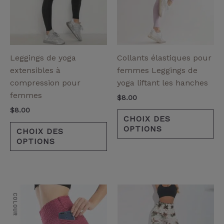
variantes.
va
Les
Le
options
op
peuvent
pe
être
êt
Leggings de yoga
Collants élastiques pour
choisies
ch
extensibles à
femmes Leggings de
sur
su
compression pour
yoga liftant les hanches
la
la
femmes
$
8.00
page
pa
$
8.00
de
de
CHOIX DES
OPTIONS
produit
pr
CHOIX DES
OPTIONS
Ce
Ce
produit
pr
a
a