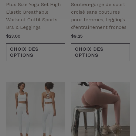
être
êt
:
Plus Size Yoga Set High
Soutien-gorge de sport
choisies
ch
Elastic Breathable
croisé sans coutures
sur
su
Workout Outfit Sports
pour femmes, leggings
la
la
Bra & Leggings
d'entraînement froncés
page
pa
$
23.00
$
9.25
de
de
produit
pr
CHOIX DES
CHOIX DES
OPTIONS
OPTIONS
Ce
Ce
produit
pr
a
a
plusieurs
pl
variantes.
va
Les
Le
options
op