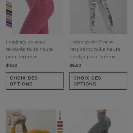
plusieurs
pl
variantes.
va
Les
Le
options
op
peuvent
pe
être
êt
Leggings de yoga
Leggings de fitness
choisies
ch
texturés taille haute
respirants taille haute
sur
su
pour femmes
tie-dye pour femme
la
la
$
4.50
$
8.50
page
pa
de
de
CHOIX DES
CHOIX DES
OPTIONS
OPTIONS
produit
pr
Ce
Ce
produit
pr
a
a