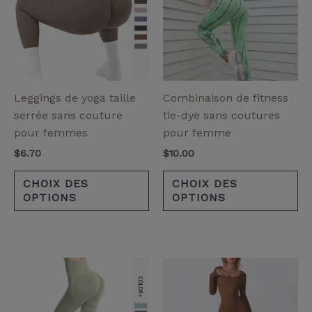
plusieurs
pl
variantes.
va
Les
Le
options
op
peuvent
pe
être
êt
Leggings de yoga taille
Combinaison de fitness
choisies
ch
serrée sans couture
tie-dye sans coutures
sur
su
pour femmes
pour femme
la
la
$
6.70
$
10.00
page
pa
de
de
CHOIX DES
CHOIX DES
OPTIONS
OPTIONS
produit
pr
Ce
Ce
produit
pr
a
a