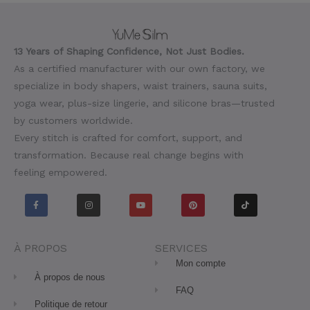
13 Years of Shaping Confidence, Not Just Bodies.
As a certified manufacturer with our own factory, we
specialize in body shapers, waist trainers, sauna suits,
yoga wear, plus-size lingerie, and silicone bras—trusted
by customers worldwide.
Every stitch is crafted for comfort, support, and
transformation. Because real change begins with
feeling empowered.
F
I
Y
P
T
a
n
o
i
i
c
s
u
n
k
e
t
t
t
t
b
a
u
e
o
o
g
b
r
k
o
r
e
e
À PROPOS
SERVICES
k
a
s
-
m
t
Mon compte
f
À propos de nous
FAQ
Politique de retour