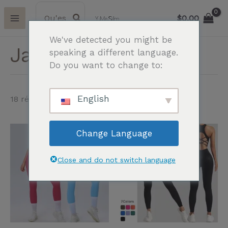
Aller
Search
R
for:
$
0.00
au
e
contenu
We've detected you might be
c
Jambières de yoga
speaking a different language.
h
Do you want to change to:
e
r
English
18 résultats affichés
c
h
Ce
Ce
Change Language
e
produit
pr
p
a
a
Close and do not switch language
plusieurs
pl
o
variantes.
va
u
Les
Le
r
options
op
peuvent
pe