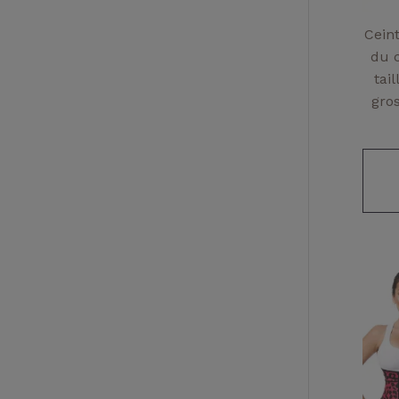
Cein
du 
tai
gro