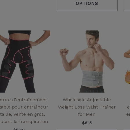
OPTIONS
Ce
Ce
produit
produ
a
a
plusieurs
plusi
variantes.
varia
Les
Les
options
optio
peuvent
peuv
être
être
choisies
chois
nture d'entraînement
Wholesale Adjustable
sur
sur
table pour entraîneur
Weight Loss Waist Trainer
e
la
la
taille, vente en gros,
for Men
e
page
page
ulant la transpiration
$
6.15
de
de