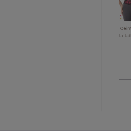
Cein
la ta