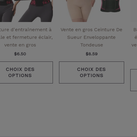
options
optio
peuvent
peuv
être
être
choisies
chois
ture d'entraînement à
Vente en gros Ceinture De
B
sur
sur
ille et fermeture éclair,
Sueur Enveloppante
la
la
vente en gros
Tondeuse
ve
page
page
$
6.50
$
8.59
de
de
produit
produ
CHOIX DES
CHOIX DES
OPTIONS
OPTIONS