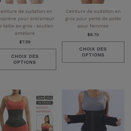
être
êtr
ies
choisies
cho
einture de sudation en
Ceinture de sudation en
sur
su
éoprène pour entraîneur
gros pour perte de poids
la
la
e taille en gros : soutien
pour femmes
page
pa
amélioré
$
6.70
de
de
$
7.59
it
produit
pr
CHOIX DES
OPTIONS
CHOIX DES
OPTIONS
Ce
Ce
it
produit
pr
a
a
eurs
plusieurs
pl
ntes.
variantes.
var
Les
Le