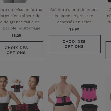
être
être
choisies
chois
ture de mise en forme
Ceinture d'entraînement
C
sur
sur
corps d'entraîneur de
en latex en gros : 25
n
la
la
lle de grande taille en
désossés en acier
d
page
page
s: Double boutonnage
$
9.90
de
de
$
8.29
produit
produ
CHOIX DES
OPTIONS
CHOIX DES
OPTIONS
Ce
Ce
produit
produ
a
a
plusieurs
plusi
variantes.
varia
Les
Les