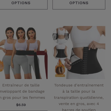
OPTIONS
OPTIONS
Ce
Ce
it
produit
pr
a
a
eurs
plusieurs
pl
ntes.
variantes.
var
Les
Le
ns
options
opt
ent
peuvent
pe
être
êtr
ies
choisies
cho
Entraîneur de taille
Tondeuse d'entraînement
sur
su
nveloppant de bandage
à la taille pour la
la
la
n gros pour les femmes
transpiration quotidienne,
page
pa
vente en gros, avec 4
$
6.59
de
de
barres de soutien