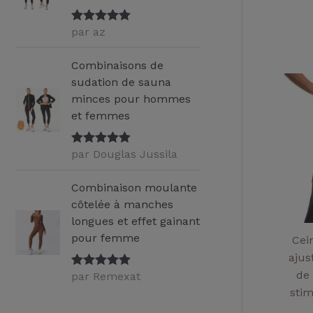
par az
Note
5
sur
5
Combinaisons de
sudation de sauna
minces pour hommes
et femmes
par Douglas Jussila
Note
5
sur
5
Combinaison moulante
côtelée à manches
longues et effet gainant
pour femme
Cei
ajus
de 
par Remexat
Note
5
sur
5
stim