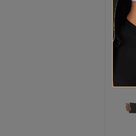
Doubl
serre