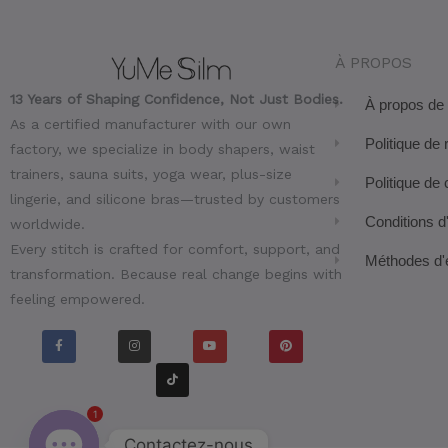
À PROPOS
13 Years of Shaping Confidence, Not Just Bodies.
À propos de
As a certified manufacturer with our own
Politique de 
factory, we specialize in body shapers, waist
trainers, sauna suits, yoga wear, plus-size
Politique de 
lingerie, and silicone bras—trusted by customers
Conditions d'
worldwide.
Every stitch is crafted for comfort, support, and
Méthodes d'
transformation. Because real change begins with
feeling empowered.
F
I
T
Y
P
a
n
i
o
i
c
s
k
u
n
e
t
t
t
t
b
a
o
u
e
o
g
k
b
r
1
o
r
e
e
k
a
s
-
m
t
f
Contactez-nous