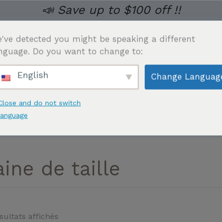
📣 Save up to $100 off !!
've detected you might be speaking a different
nguage. Do you want to change to:
English
Change Languag
VÊTEMENTS GARNISSANTS POUR HOMMES
LINGERIE
Close and do not switch
language
ançais
ine de taille
sultats affichés