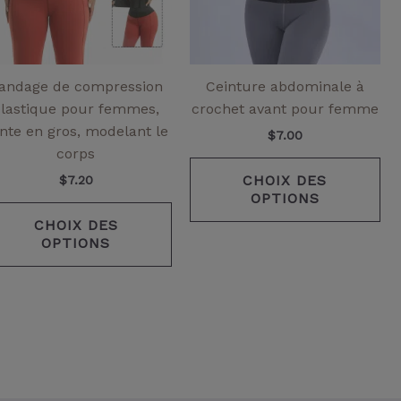
ns
options
opt
ent
peuvent
pe
être
êtr
ies
choisies
cho
andage de compression
Ceinture abdominale à
sur
su
élastique pour femmes,
crochet avant pour femme
la
la
nte en gros, modelant le
$
7.00
page
pa
corps
de
de
CHOIX DES
$
7.20
it
produit
pr
OPTIONS
CHOIX DES
OPTIONS