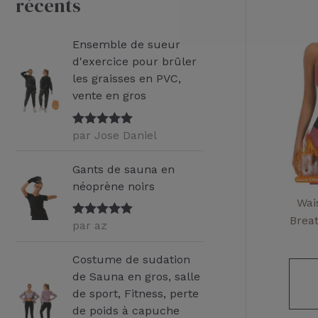
récents
e
r
Ensemble de sueur
c
d'exercice pour brûler
les graisses en PVC,
h
vente en gros
e
p
par Jose Daniel
Note
5
sur
5
o
Gants de sauna en
u
néoprène noirs
r
Wai
Brea
par az
Note
5
sur
5
:
Costume de sudation
de Sauna en gros, salle
de sport, Fitness, perte
de poids à capuche