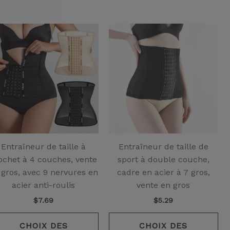
Ce
Ce
it
produit
pr
a
a
eurs
plusieurs
pl
ntes.
variantes.
var
Les
Le
ns
options
opt
ent
peuvent
pe
être
êtr
ies
choisies
cho
Entraîneur de taille à
Entraîneur de taille de
sur
su
ochet à 4 couches, vente
sport à double couche,
la
la
 gros, avec 9 nervures en
cadre en acier à 7 gros,
page
pa
acier anti-roulis
vente en gros
de
de
$
7.69
$
5.29
it
produit
pr
CHOIX DES
CHOIX DES