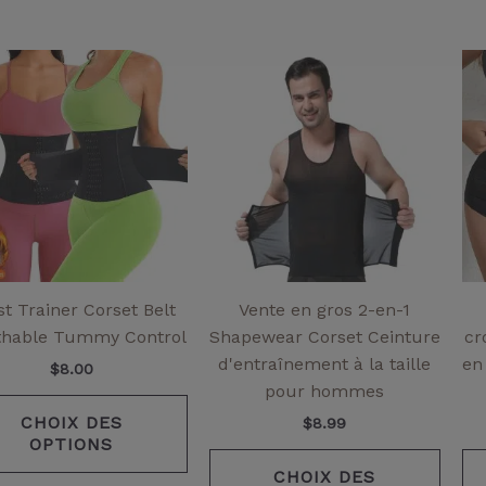
Ce
Ce
produit
produ
a
a
plusieurs
plusi
variantes.
varia
Les
Les
options
optio
peuvent
peuv
être
être
choisies
chois
st Trainer Corset Belt
Vente en gros 2-en-1
sur
sur
thable Tummy Control
Shapewear Corset Ceinture
cr
la
la
d'entraînement à la taille
en
$
8.00
page
page
pour hommes
de
de
CHOIX DES
$
8.99
produit
produ
OPTIONS
CHOIX DES