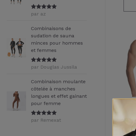
par az
Note
5
sur
5
Combinaisons de
sudation de sauna
minces pour hommes
et femmes
par Douglas Jussila
Note
5
sur
5
Combinaison moulante
côtelée à manches
longues et effet gainant
pour femme
Gil
rap
par Remexat
Note
5
sur
5