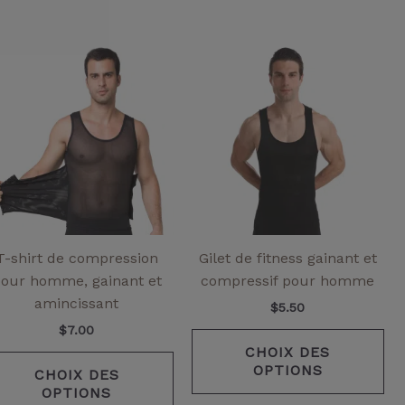
Ce
Ce
it
produit
pr
a
a
eurs
plusieurs
pl
ntes.
variantes.
var
Les
Le
ns
options
opt
ent
peuvent
pe
être
êtr
ies
choisies
cho
T-shirt de compression
Gilet de fitness gainant et
sur
su
our homme, gainant et
compressif pour homme
la
la
amincissant
$
5.50
page
pa
$
7.00
de
de
CHOIX DES
it
produit
pr
OPTIONS
CHOIX DES
OPTIONS