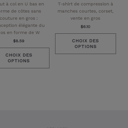
choisies
chois
ut à col en U bas en
T-shirt de compression à
sur
sur
orme de côtes sans
manches courtes, corset,
la
la
couture en gros :
vente en gros
page
page
ception élégante du
$
6.10
de
de
dos en forme de W
produit
produ
CHOIX DES
$
8.59
OPTIONS
CHOIX DES
OPTIONS