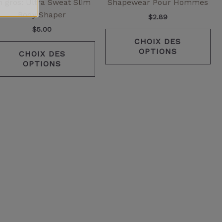
la
la
n gros: Ultra Sweat Slim
Shapewear Pour Hommes
page
pa
Body Shaper
$
2.89
de
de
$
5.00
it
produit
pr
CHOIX DES
OPTIONS
CHOIX DES
OPTIONS
it
eurs
ntes.
ns
ent