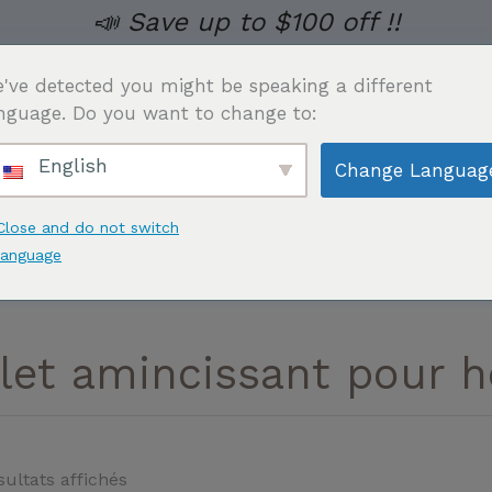
📣 Save up to $100 off !!
've detected you might be speaking a different
nguage. Do you want to change to:
English
Change Languag
VÊTEMENTS GARNISSANTS POUR HOMMES
LINGERIE
Close and do not switch
language
ançais
ilet amincissant pour
sultats affichés