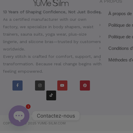
À PROPOS
13 Years of Shaping Confidence, Not Just Bodies.
À propos de
As a certified manufacturer with our own
Politique de 
factory, we specialize in body shapers, waist
trainers, sauna suits, yoga wear, plus-size
Politique de 
lingerie, and silicone bras—trusted by customers
Conditions d'
worldwide.
Every stitch is crafted for comfort, support, and
Méthodes d'
transformation. Because real change begins with
feeling empowered.
F
I
T
Y
P
a
n
i
o
i
c
s
k
u
n
e
t
t
t
t
b
a
o
u
e
o
g
k
b
r
1
o
r
e
e
k
a
s
-
m
t
f
Contactez-nous
OUVRIR
COPYRIGHT © 2025 YUME-SILM.COM
LE
CHAT