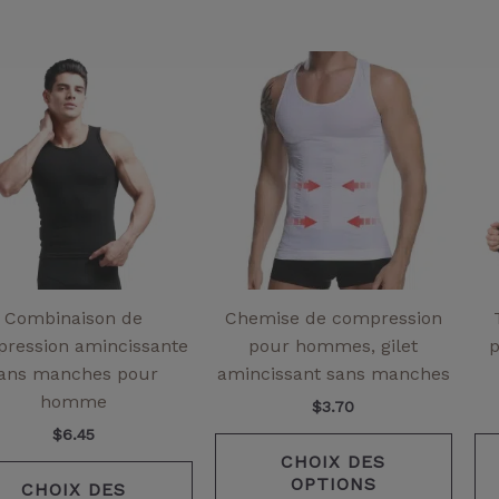
Ce
Ce
produit
produ
a
a
plusieurs
plusi
variantes.
varia
Les
Les
options
optio
peuvent
peuv
être
être
choisies
chois
Combinaison de
Chemise de compression
sur
sur
ression amincissante
pour hommes, gilet
p
la
la
ans manches pour
amincissant sans manches
page
page
homme
$
3.70
de
de
$
6.45
produit
produ
CHOIX DES
OPTIONS
CHOIX DES