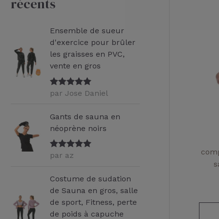
récents
e
r
Ensemble de sueur
c
d'exercice pour brûler
les graisses en PVC,
h
vente en gros
e
p
par Jose Daniel
Note
5
sur
5
o
Gants de sauna en
u
néoprène noirs
r
comp
par az
Note
5
sur
5
s
:
Costume de sudation
de Sauna en gros, salle
de sport, Fitness, perte
de poids à capuche