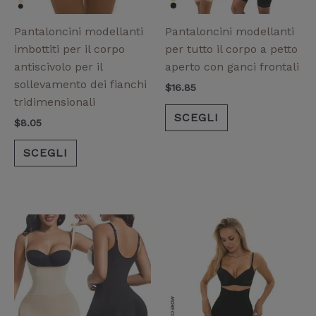
possono
possono
essere
essere
Pantaloncini modellanti
Pantaloncini modellanti
scelte
scelte
imbottiti per il corpo
per tutto il corpo a petto
nella
nella
antiscivolo per il
aperto con ganci frontali
pagina
pagina
sollevamento dei fianchi
$
16.85
del
del
tridimensionali
prodotto
prodotto
SCEGLI
$
8.05
SCEGLI
Questo
Questo
prodotto
prodotto
ha
ha
più
più
varianti.
varianti.
Le
Le