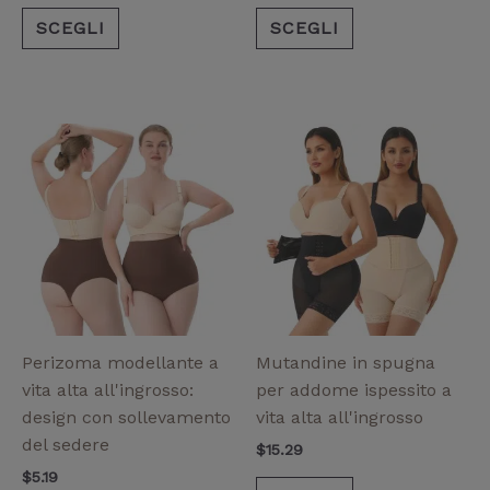
SCEGLI
SCEGLI
Questo
Questo
prodotto
prodotto
ha
ha
più
più
varianti.
varianti.
Le
Le
opzioni
opzioni
possono
possono
essere
essere
Perizoma modellante a
Mutandine in spugna
scelte
scelte
vita alta all'ingrosso:
per addome ispessito a
nella
nella
design con sollevamento
vita alta all'ingrosso
pagina
pagina
del sedere
$
15.29
del
del
$
5.19