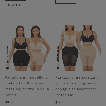
SCEGLI
Questo
Questo
prodotto
prodotto
ha
ha
più
più
varianti.
varianti.
Le
Le
opzioni
opzioni
possono
possono
essere
essere
Pantaloncini modellanti
Pantaloncini modellanti
scelte
scelte
a vita alta all'ingrosso:
a vita alta all'ingrosso:
nella
nella
massimo controllo della
design a sollevamento
pagina
pagina
pancia
incrociato
del
del
$
3.59
$
6.59
prodotto
prodotto