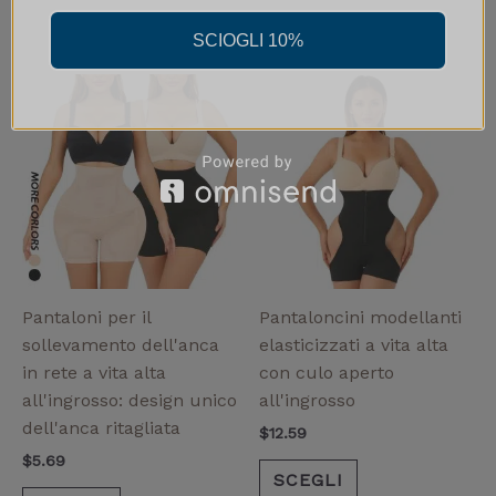
SCIOGLI 10%
Questo
Questo
prodotto
prodotto
ha
ha
più
più
varianti.
varianti.
Le
Le
opzioni
opzioni
possono
possono
essere
essere
Pantaloni per il
Pantaloncini modellanti
scelte
scelte
sollevamento dell'anca
elasticizzati a vita alta
nella
nella
in rete a vita alta
con culo aperto
pagina
pagina
all'ingrosso: design unico
all'ingrosso
del
del
dell'anca ritagliata
$
12.59
prodotto
prodotto
$
5.69
SCEGLI