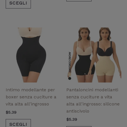
SCEGLI
Questo
Questo
prodotto
prodotto
ha
ha
più
più
varianti.
varianti.
Le
Le
opzioni
opzioni
possono
possono
essere
essere
Intimo modellante per
Pantaloncini modellanti
scelte
scelte
boxer senza cuciture a
senza cuciture a vita
nella
nella
vita alta all'ingrosso
alta all'ingrosso: silicone
pagina
pagina
antiscivolo
$
5.39
del
del
$
5.39
prodotto
prodotto
SCEGLI