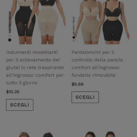
ha
ha
più
più
varianti.
varianti.
Le
Le
opzioni
opzioni
possono
possono
essere
essere
Indumenti modellanti
Pantaloncini per il
scelte
scelte
per il sollevamento dei
controllo della pancia
nella
nella
glutei in rete traspirante
comfort all'ingrosso:
pagina
pagina
all'ingrosso: comfort per
fondello rimovibile
del
del
tutto il giorno
$
5.69
prodotto
prodotto
$
10.25
SCEGLI
SCEGLI
Questo
Questo