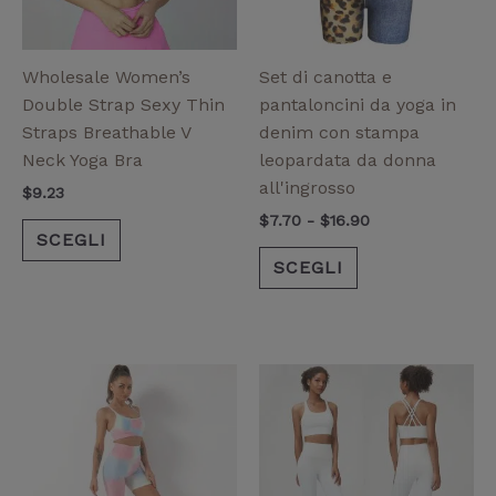
opzioni
opzioni
possono
possono
essere
essere
Wholesale Women’s
Set di canotta e
scelte
scelte
Double Strap Sexy Thin
pantaloncini da yoga in
nella
nella
Straps Breathable V
denim con stampa
pagina
pagina
Neck Yoga Bra
leopardata da donna
del
del
all'ingrosso
$
9.23
prodotto
prodotto
$
7.70
-
$
16.90
SCEGLI
SCEGLI
Questo
Questo
prodotto
prodotto
ha
ha
più
più
varianti.
varianti.