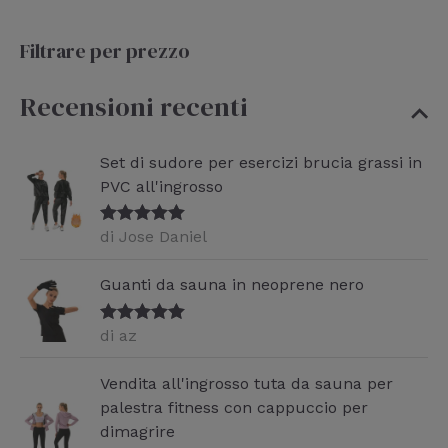
Filtrare per prezzo
Recensioni recenti
Set di sudore per esercizi brucia grassi in
PVC all'ingrosso
di Jose Daniel
Valutato
5
su 5
Guanti da sauna in neoprene nero
di az
Valutato
5
su 5
Vendita all'ingrosso tuta da sauna per
palestra fitness con cappuccio per
dimagrire