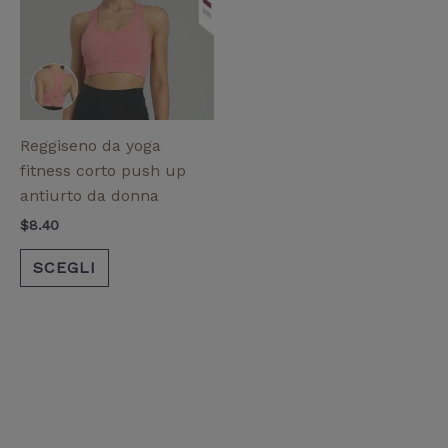
più
varianti.
Le
opzioni
possono
essere
Reggiseno da yoga
scelte
fitness corto push up
nella
antiurto da donna
pagina
$
8.40
del
prodotto
SCEGLI