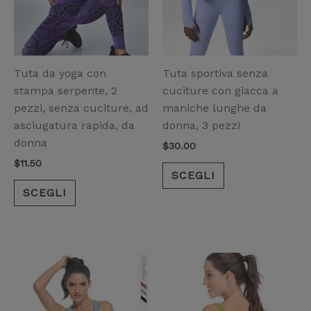
Le
Le
opzioni
opzioni
possono
possono
essere
essere
Tuta da yoga con
Tuta sportiva senza
scelte
scelte
stampa serpente, 2
cuciture con giacca a
nella
nella
pezzi, senza cuciture, ad
maniche lunghe da
pagina
pagina
asciugatura rapida, da
donna, 3 pezzi
del
del
donna
$
30.00
prodotto
prodotto
$
11.50
SCEGLI
SCEGLI
Questo
Questo
prodotto
prodotto
ha
ha