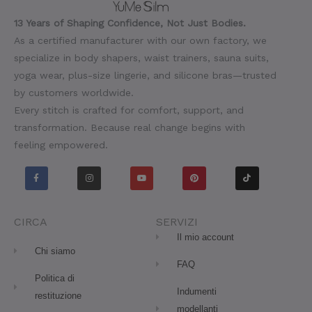
13 Years of Shaping Confidence, Not Just Bodies.
As a certified manufacturer with our own factory, we
specialize in body shapers, waist trainers, sauna suits,
yoga wear, plus-size lingerie, and silicone bras—trusted
by customers worldwide.
Every stitch is crafted for comfort, support, and
transformation. Because real change begins with
feeling empowered.
F
I
Y
P
T
a
n
o
i
i
c
s
u
n
k
e
t
t
t
t
b
a
u
e
o
o
g
b
r
k
o
r
e
e
CIRCA
SERVIZI
k
a
s
-
m
t
Il mio account
f
Chi siamo
FAQ
Politica di
Indumenti
restituzione
modellanti