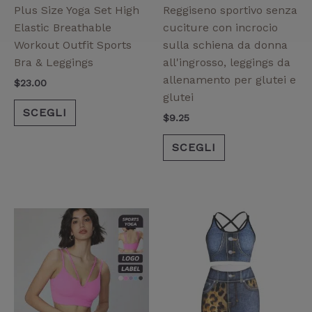
essere
essere
Plus Size Yoga Set High
Reggiseno sportivo senza
scelte
scelte
Elastic Breathable
cuciture con incrocio
nella
nella
Workout Outfit Sports
sulla schiena da donna
pagina
pagina
Bra & Leggings
all'ingrosso, leggings da
del
del
allenamento per glutei e
$
23.00
prodotto
prodotto
glutei
SCEGLI
$
9.25
SCEGLI
Fascia
Questo
Questo
di
prodotto
prodotto
prezzo:
ha
ha
da
$7.70
più
più
a
varianti.
varianti.
$16.90
Le
Le