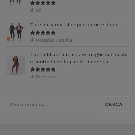
di az
Valutato
5
su 5
Tute da sauna slim per uomo e donna
di Douglas Jussila
Valutato
5
su 5
Tuta attillata a maniche lunghe con coste
e controllo della pancia da donna
di Remexat
Valutato
5
su 5
CERCA