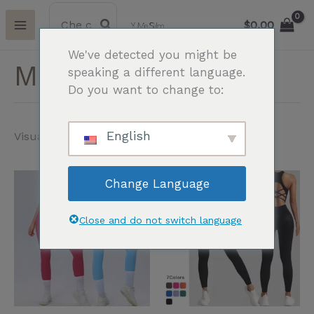
Vai
Ricerca
C
per:
$
0.00
al
e
contenuto
We've detected you might be
r
Magliette per yoga
speaking a different language.
c
Do you want to change to:
a
:
English
Visualizzazione di 13 risultati
Questo
Questo
Change Language
prodotto
prodotto
ha
ha
Close and do not switch language
più
più
varianti.
varianti.
Le
Le
opzioni
opzioni
possono
possono