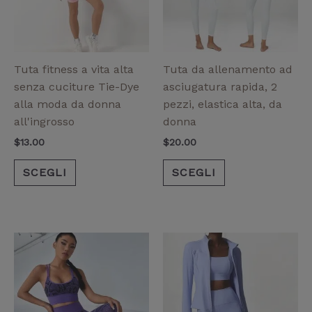
Le
Le
opzioni
opzioni
possono
possono
essere
essere
Tuta fitness a vita alta
Tuta da allenamento ad
scelte
scelte
senza cuciture Tie-Dye
asciugatura rapida, 2
nella
nella
alla moda da donna
pezzi, elastica alta, da
pagina
pagina
all'ingrosso
donna
del
del
$
13.00
$
20.00
prodotto
prodotto
SCEGLI
SCEGLI
Questo
Questo
prodotto
prodotto
ha
ha
più
più
varianti.
varianti.