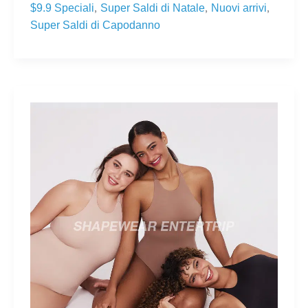
,
,
,
$9.9 Speciali
Super Saldi di Natale
Nuovi arrivi
Super Saldi di Capodanno
COME
INIZIARE
IL
TUO
PERCORSO
CON
LA
GUAINA
MODELLANTE?