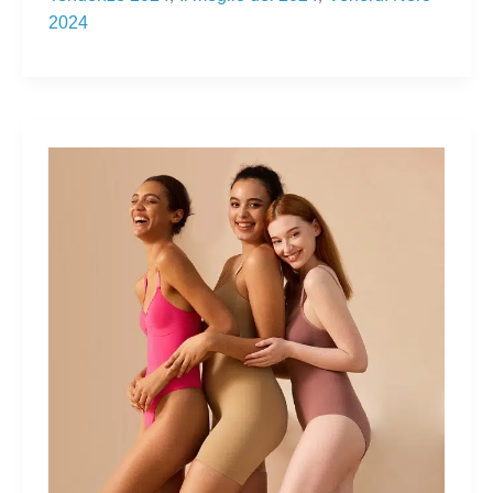
2024
IL
MIGLIOR
PARTNER
SULLA
STRADA
DELL'IMPRENDITORIALITÀ