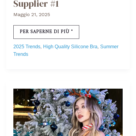
Supplier #1
Maggio 21, 2025
PER SAPERNE DI PIÙ "
,
,
2025 Trends
High Quality Silicone Bra
Summer
Trends
COME
USUFRUIRE
DEI
SUPER
SCONTI
DI
NATALE
E
CAPODANNO?