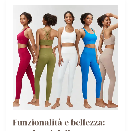
FUNZIONALITÀ
E
BELLEZZA:
NUOVI
ARRIVI
DI
ABBIGLIAMENTO
YOGA
Funzionalità e bellezza: