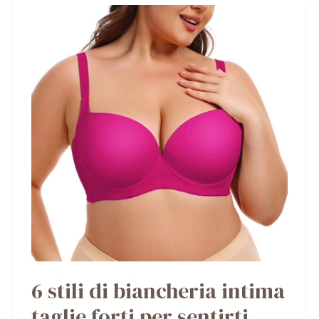
6
STILI
DI
BIANCHERIA
INTIMA
TAGLIE
FORTI
PER
SENTIRTI
SICURA
DI
TE
OGNI
GIORNO
6 stili di biancheria intima
taglie forti per sentirti