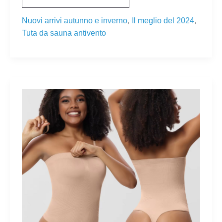
,
,
Nuovi arrivi autunno e inverno
Il meglio del 2024
Tuta da sauna antivento
NUOVI
ARRIVI
2024:
BODY
SHAPER
PER
DONNA