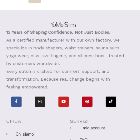
13 Years of Shaping Confidence, Not Just Bodies.
As a certified manufacturer with our own factory, we
specialize in body shapers, waist trainers, sauna suits,
yoga wear, plus-size lingerie, and silicone bras—trusted
by customers worldwide.
Every stitch is crafted for comfort, support, and
transformation. Because real change begins with
feeling empowered.
F
I
Y
P
T
a
n
o
i
i
c
s
u
n
k
e
t
t
t
t
b
a
u
e
o
o
g
b
r
k
o
r
e
e
CIRCA
SERVIZI
k
a
s
-
m
t
Il mio account
f
Chi siamo