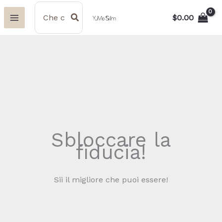
Vai
Ricerca
per:
$
0.00
al
contenuto
Sbloccare la
fiducia!
Sii il migliore che puoi essere!