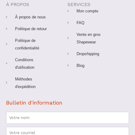
o
r
e
e
À PROPOS
SERVICES
k
a
s
-
m
t
Mon compte
f
À propos de nous
FAQ
Politique de retour
Vente en gros
Politique de
Shapewear
confidentialité
Dropshipping
Conditions
Blog
d'utilisation
Méthodes
d'expédition
Bulletin d'information
Nom
Courriel