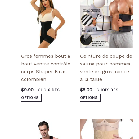
peuvent
peuvent
être
être
choisies
choisies
sur
sur
la
la
page
page
de
de
produit
produit
Gros femmes bout à
Ceinture de coupe de
bout ventre contrôle
sauna pour hommes,
corps Shaper Fajas
vente en gros, cintré
colombien
à la taille
$
9.90
$
5.00
CHOIX DES
CHOIX DES
OPTIONS
OPTIONS
Ce
Ce
produit
produit
a
a