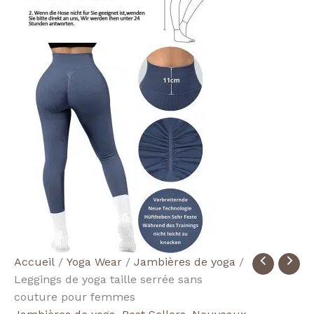
quantité
Accueil
/
Yoga Wear
/
Jambières de yoga
/
de
Leggings de yoga taille serrée sans
Women's
couture pour femmes
Seamless