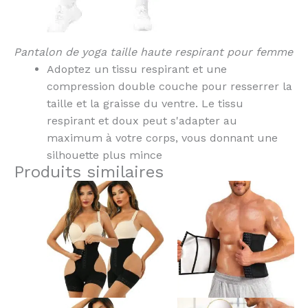
Pantalon de yoga taille haute respirant pour femme
Adoptez un tissu respirant et une
compression double couche pour resserrer la
taille et la graisse du ventre. Le tissu
respirant et doux peut s'adapter au
maximum à votre corps, vous donnant une
silhouette plus mince
Produits similaires
Ce
Ce
produit
produit
a
a
plusieurs
plusieurs
variantes.
variantes.
Les
Les
options
options