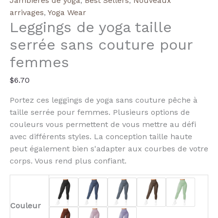
Jambières de yoga
,
Best Sellers
,
Nouveaux
Peach
arrivages
,
Yoga Wear
Leggings de yoga taille
Tight
Waist
serrée sans couture pour
Yoga
femmes
Leggings
$
6.70
Portez ces leggings de yoga sans couture pêche à
taille serrée pour femmes. Plusieurs options de
couleurs vous permettent de vous mettre au défi
avec différents styles. La conception taille haute
peut également bien s'adapter aux courbes de votre
corps. Vous rend plus confiant.
Couleur