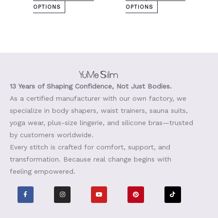
OPTIONS
OPTIONS
13 Years of Shaping Confidence, Not Just Bodies.
As a certified manufacturer with our own factory, we
specialize in body shapers, waist trainers, sauna suits,
yoga wear, plus-size lingerie, and silicone bras—trusted
by customers worldwide.
Every stitch is crafted for comfort, support, and
transformation. Because real change begins with
feeling empowered.
F
I
Y
P
T
a
n
o
i
i
c
s
u
n
k
e
t
t
t
t
b
a
u
e
o
o
g
b
r
k