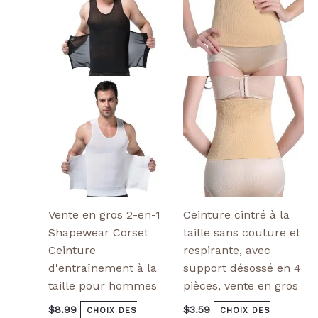
plusieurs
plusieurs
variantes.
variantes.
Les
Les
options
options
peuvent
peuvent
être
être
choisies
choisies
sur
sur
la
la
page
page
de
de
produit
produit
Vente en gros 2-en-1
Ceinture cintré à la
Shapewear Corset
taille sans couture et
Ceinture
respirante, avec
d'entraînement à la
support désossé en 4
taille pour hommes
pièces, vente en gros
$
8.99
$
3.59
CHOIX DES
CHOIX DES