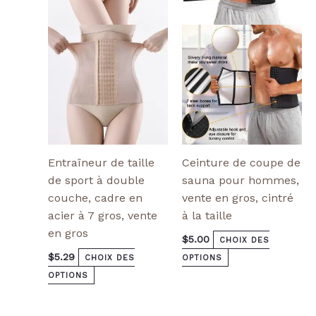
Les
Les
options
options
peuvent
peuvent
être
être
choisies
choisies
sur
sur
la
la
page
page
de
de
produit
produit
Entraîneur de taille
Ceinture de coupe de
de sport à double
sauna pour hommes,
couche, cadre en
vente en gros, cintré
acier à 7 gros, vente
à la taille
en gros
$
5.00
CHOIX DES
$
5.29
CHOIX DES
OPTIONS
OPTIONS