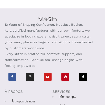
13 Years of Shaping Confidence, Not Just Bodies.
As a certified manufacturer with our own factory, we
specialize in body shapers, waist trainers, sauna suits,
yoga wear, plus-size lingerie, and silicone bras—trusted
by customers worldwide.
Every stitch is crafted for comfort, support, and
transformation. Because real change begins with
feeling empowered.
F
I
Y
P
T
a
n
o
i
i
c
s
u
n
k
e
t
t
t
t
b
a
u
e
o
o
g
b
r
k
o
r
e
e
À PROPOS
SERVICES
k
a
s
-
m
t
Mon compte
f
À propos de nous