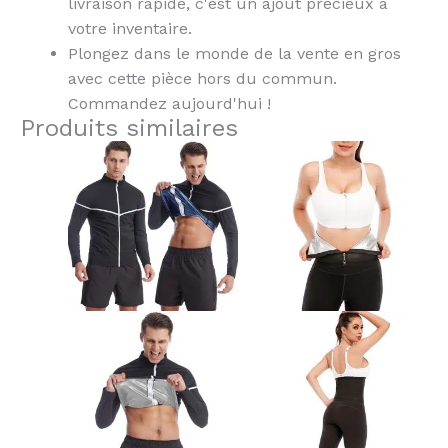
livraison rapide, c'est un ajout précieux à
votre inventaire.
Plongez dans le monde de la vente en gros
avec cette pièce hors du commun.
Commandez aujourd'hui !
Produits similaires
Ce
Ce
produit
produit
a
a
plusieurs
plusieurs
variantes.
variantes.
Les
Les
options
options
peuvent
peuvent
être
être
choisies
choisies
sur
sur
la
la