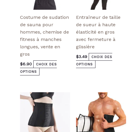
page
page
de
de
produit
produit
Costume de sudation
Entraîneur de taille
de sauna pour
de sueur à haute
hommes, chemise de
élasticité en gros
fitness à manches
avec fermeture à
longues, vente en
glissière
gros
$
3.49
CHOIX DES
$
6.90
CHOIX DES
OPTIONS
OPTIONS
Ce
Ce
produit
produit
a
a
plusieurs
plusieurs
variantes.
variantes.