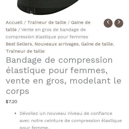
quantité
Accueil
/
Traîneur de taille
/
Gaine de
de
taille
/ Vente en gros de bandage de
Wholesale
compression élastique pour femmes
Women's
Best Sellers
,
Nouveaux arrivages
,
Gaine de taille
,
Elastic
Traîneur de taille
Bandage de compression
Compression
Bandage
élastique pour femmes,
Body
vente en gros, modelant le
Shaper
corps
$
7.20
Dévoilez un nouveau niveau de confiance
avec notre ceinture de compression élastique
pour femme.