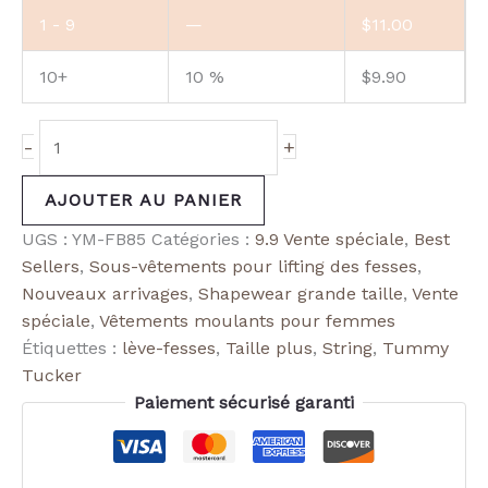
1 - 9
—
$
11.00
10+
10 %
$
9.90
-
+
AJOUTER AU PANIER
UGS :
YM-FB85
Catégories :
9.9 Vente spéciale
,
Best
Sellers
,
Sous-vêtements pour lifting des fesses
,
Nouveaux arrivages
,
Shapewear grande taille
,
Vente
spéciale
,
Vêtements moulants pour femmes
Étiquettes :
lève-fesses
,
Taille plus
,
String
,
Tummy
Tucker
Paiement sécurisé garanti