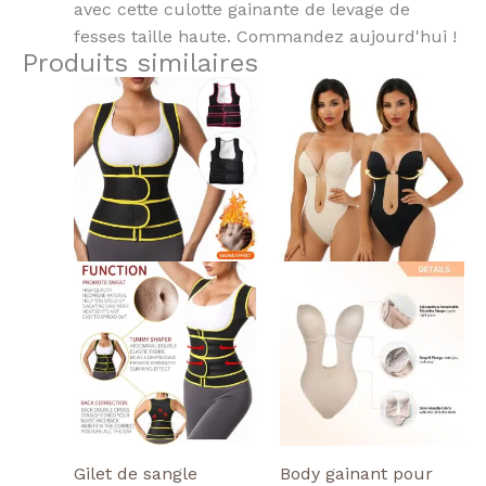
avec cette culotte gainante de levage de
fesses taille haute. Commandez aujourd'hui !
Produits similaires
Ce
Ce
produit
produit
a
a
plusieurs
plusieurs
variantes.
variantes.
Les
Les
options
options
peuvent
peuvent
être
être
choisies
choisies
sur
sur
la
la
page
page
de
de
produit
produit
Gilet de sangle
Body gainant pour