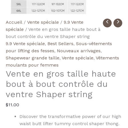
quantité
Accueil
/
Vente spéciale
/
9.9 Vente
de
spéciale
/ Vente en gros taille haute bout à
Wholesale
bout contrôle du ventre Shaper string
High
9.9 Vente spéciale
,
Best Sellers
,
Sous-vêtements
Waist
pour lifting des fesses
,
Nouveaux arrivages
,
Butt
Shapewear grande taille
,
Vente spéciale
,
Vêtements
Lifter
moulants pour femmes
Vente en gros taille haute
Tummy
Control
bout à bout contrôle du
Shaper
ventre Shaper string
Thong
$
11.00
Discover the transformative power of our high
waist butt lifter tummy control shaper thong.