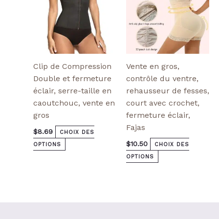
choisies
choisies
sur
sur
la
la
page
page
de
de
produit
produit
Clip de Compression
Vente en gros,
Double et fermeture
contrôle du ventre,
éclair, serre-taille en
rehausseur de fesses,
caoutchouc, vente en
court avec crochet,
gros
fermeture éclair,
Fajas
$
8.69
CHOIX DES
$
10.50
OPTIONS
CHOIX DES
OPTIONS