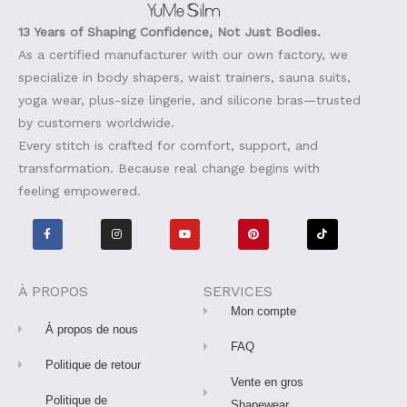
13 Years of Shaping Confidence, Not Just Bodies.
As a certified manufacturer with our own factory, we
specialize in body shapers, waist trainers, sauna suits,
yoga wear, plus-size lingerie, and silicone bras—trusted
by customers worldwide.
Every stitch is crafted for comfort, support, and
transformation. Because real change begins with
feeling empowered.
F
I
Y
P
T
a
n
o
i
i
c
s
u
n
k
e
t
t
t
t
b
a
u
e
o
o
g
b
r
k
o
r
e
e
À PROPOS
SERVICES
k
a
s
-
m
t
Mon compte
f
À propos de nous
FAQ
Politique de retour
Vente en gros
Politique de
Shapewear