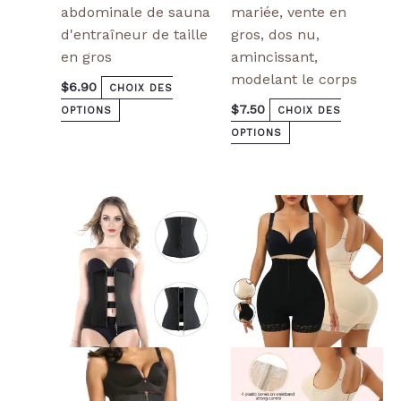
abdominale de sauna
mariée, vente en
d'entraîneur de taille
gros, dos nu,
en gros
amincissant,
modelant le corps
$
6.90
CHOIX DES
$
7.50
OPTIONS
CHOIX DES
OPTIONS
Ce
Ce
produit
produit
a
a
plusieurs
plusieurs
variantes.
variantes.
Les
Les
options
options
peuvent
peuvent
être
être