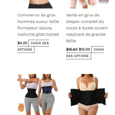
page
page
de
de
produit
produit
Commerce de gros
Vente en gros de
hommes sueur taille
shaper complet du
formateur Sauna
corps à buste ouvert
costume gilet Corset
respirant de grande
taille
$
4.20
CHOIX DES
$
15.80
$
13.00
OPTIONS
CHOIX
DES OPTIONS
Ce
Ce
produit
produit
a
a
plusieurs
plusieurs
variantes.
variantes.
Les
Les