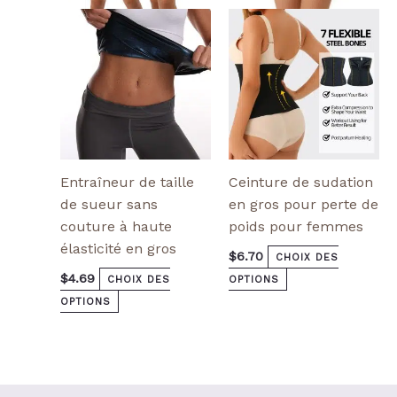
options
options
peuvent
peuvent
être
être
choisies
choisies
sur
sur
la
la
page
page
de
de
produit
produit
Entraîneur de taille
Ceinture de sudation
de sueur sans
en gros pour perte de
couture à haute
poids pour femmes
élasticité en gros
$
6.70
CHOIX DES
$
4.69
CHOIX DES
OPTIONS
OPTIONS