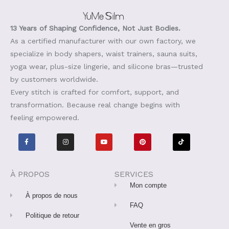
13 Years of Shaping Confidence, Not Just Bodies.
As a certified manufacturer with our own factory, we
specialize in body shapers, waist trainers, sauna suits,
yoga wear, plus-size lingerie, and silicone bras—trusted
by customers worldwide.
Every stitch is crafted for comfort, support, and
transformation. Because real change begins with
feeling empowered.
F
I
Y
P
T
a
n
o
i
i
c
s
u
n
k
e
t
t
t
t
b
a
u
e
o
o
g
b
r
k
o
r
e
e
À PROPOS
SERVICES
k
a
s
-
m
t
Mon compte
f
À propos de nous
FAQ
Politique de retour
Vente en gros