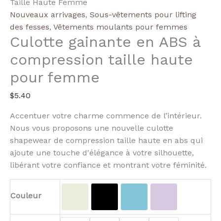
High
Taille Haute Femme
Waisted
Nouveaux arrivages
,
Sous-vêtements pour lifting
Compression
des fesses
,
Vêtements moulants pour femmes
Culotte gainante en ABS à
Abs
Shapewear
compression taille haute
Panties
pour femme
$
5.40
Accentuer votre charme commence de l’intérieur.
Nous vous proposons une nouvelle culotte
shapewear de compression taille haute en abs qui
ajoute une touche d'élégance à votre silhouette,
libérant votre confiance et montrant votre féminité.
Couleur