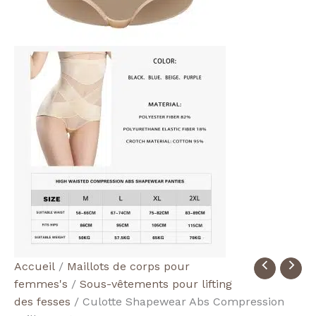
quantité
Accueil
/
Maillots de corps pour
de
femmes's
/
Sous-vêtements pour lifting
Women's
des fesses
/ Culotte Shapewear Abs Compression