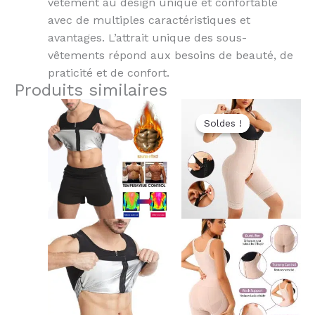
vêtement au design unique et confortable
avec de multiples caractéristiques et
avantages.
L’attrait unique des sous-
vêtements répond aux besoins de beauté, de
praticité et de confort.
Produits similaires
Le
Le
Ce
Ce
prix
prix
Soldes !
Soldes !
produit
produit
initial
actuel
a
a
était :
est :
$15.80.
$13.00.
plusieurs
plusieurs
variantes.
variantes.
Les
Les
options
options
peuvent
peuvent
être
être
choisies
choisies
sur
sur
la
la