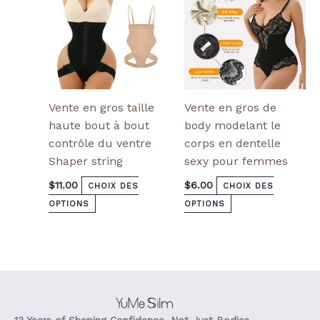
choisies
choisies
sur
sur
la
la
page
page
de
de
produit
produit
Vente en gros taille
Vente en gros de
haute bout à bout
body modelant le
contrôle du ventre
corps en dentelle
Shaper string
sexy pour femmes
$
11.00
$
6.00
CHOIX DES
CHOIX DES
OPTIONS
OPTIONS