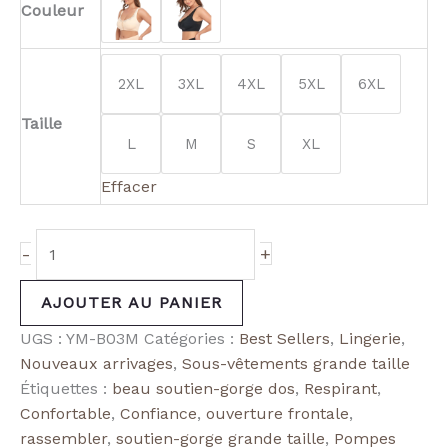
Couleur
2XL
3XL
4XL
5XL
6XL
Taille
L
M
S
XL
Effacer
-
+
AJOUTER AU PANIER
UGS :
YM-B03M
Catégories :
Best Sellers
,
Lingerie
,
Nouveaux arrivages
,
Sous-vêtements grande taille
Étiquettes :
beau soutien-gorge dos
,
Respirant
,
Confortable
,
Confiance
,
ouverture frontale
,
rassembler
,
soutien-gorge grande taille
,
Pompes