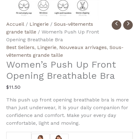
quantité
Accueil
/
Lingerie
/
Sous-vêtements
de
grande taille
/ Women’s Push Up Front
Women's
Opening Breathable Bra
Push
Best Sellers
,
Lingerie
,
Nouveaux arrivages
,
Sous-
Up
vêtements grande taille
Women’s Push Up Front
Front
Opening
Opening Breathable Bra
Breathable
Bra
$
11.50
This push up front opening breathable bra is more
than just underwear, it is your daily companion for
confidence and comfort. Make your every day
comfortable, light and moving.