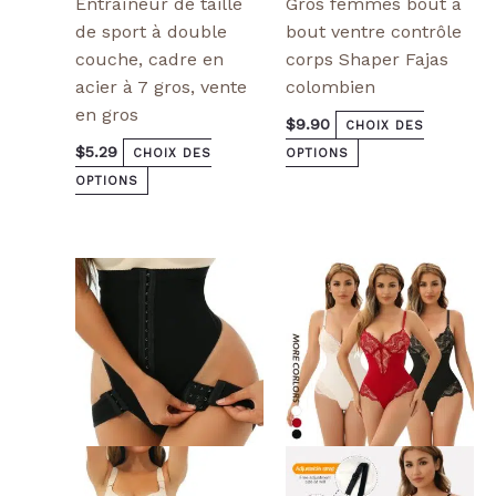
Entraîneur de taille
Gros femmes bout à
de sport à double
bout ventre contrôle
couche, cadre en
corps Shaper Fajas
acier à 7 gros, vente
colombien
en gros
$
9.90
CHOIX DES
$
5.29
CHOIX DES
OPTIONS
OPTIONS
Ce
Ce
produit
produit
a
a
plusieurs
plusieurs
variantes.
variantes.
Les
Les
options
options
peuvent
peuvent
être
être