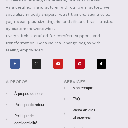
13 Years of Shaping Confidence, Not Just Bodies.
As a certified manufacturer with our own factory, we
specialize in body shapers, waist trainers, sauna suits,
yoga wear, plus-size lingerie, and silicone bras—trusted
by customers worldwide.
Every stitch is crafted for comfort, support, and
transformation. Because real change begins with
feeling empowered.
F
I
Y
P
T
a
n
o
i
i
c
s
u
n
k
e
t
t
t
t
b
a
u
e
o
o
g
b
r
k
o
r
e
e
À PROPOS
SERVICES
k
a
s
-
m
t
Mon compte
f
À propos de nous
FAQ
Politique de retour
Vente en gros
Politique de
Shapewear
confidentialité