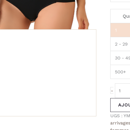
Qua
1
2 - 29
30 - 4
500+
-
AJO
UGS :
YM
arrivage