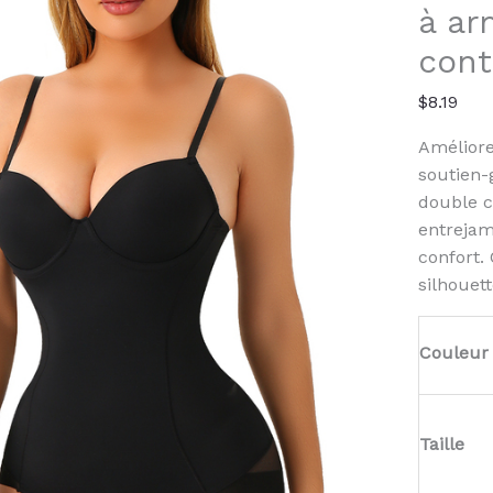
Doubl
à ar
Layer
cont
Contro
$
8.19
Améliore
soutien-
double c
entrejamb
confort.
silhouet
Couleur
Taille