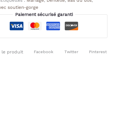
Étiquettes :
Mariage
,
Dentelle
,
Bas du dos
,
vec soutien-gorge
Paiement sécurisé garanti
 le produit
Facebook
Twitter
Pinterest