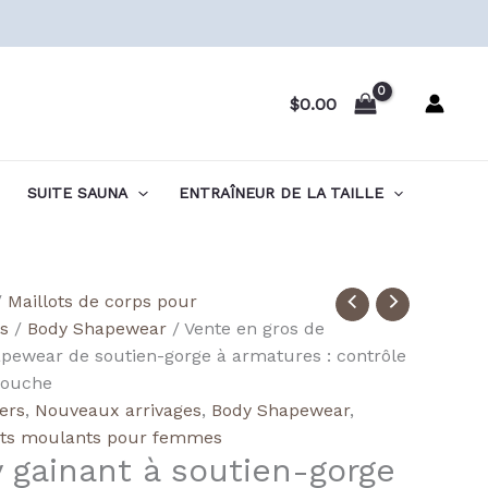
$
0.00
SUITE SAUNA
ENTRAÎNEUR DE LA TAILLE
té
/
Maillots de corps pour
s
/
Body Shapewear
/ Vente en gros de
ale
pewear de soutien-gorge à armatures : contrôle
wire
couche
lers
,
Nouveaux arrivages
,
Body Shapewear
,
wear
ts moulants pour femmes
 gainant à soutien-gorge
it: