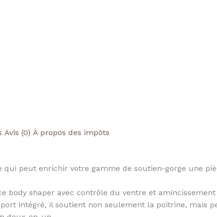
s
Avis (0)
À propos des impôts
 qui peut enrichir votre gamme de soutien-gorge une pièc
ce body shaper avec contrôle du ventre et amincissement d
pport intégré, il soutient non seulement la poitrine, mai
ion deux-en-un.