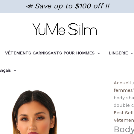
📣 Save up to $100 off !!
VÊTEMENTS GARNISSANTS POUR HOMMES
LINGERIE
ançais
quanti
Accueil
de
femmes'
Wholes
body sha
Under
double 
Bra
Best Sel
Shape
Vêtemen
Body
Bodysu