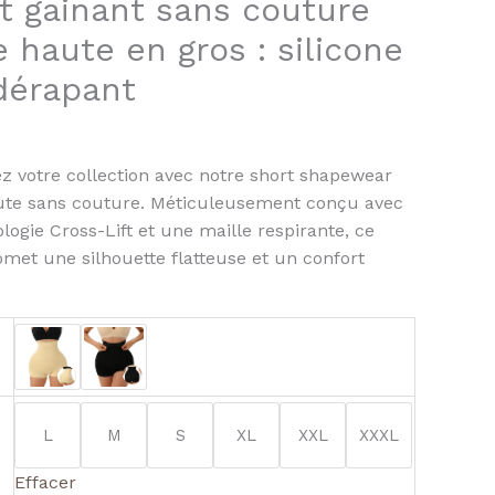
t gainant sans couture
:
e
le haute en gros : silicone
dérapant
z votre collection avec notre short shapewear
aute sans couture. Méticuleusement conçu avec
logie Cross-Lift et une maille respirante, ce
omet une silhouette flatteuse et un confort
L
M
S
XL
XXL
XXXL
Effacer