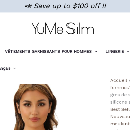
📣 Save up to $100 off !!
VÊTEMENTS GARNISSANTS POUR HOMMES
LINGERIE
ançais
quanti
Accueil
de
femmes'
Wholes
gros de 
High
silicone
Waist
Best Sel
Seaml
Nouveaux
Shape
moulant