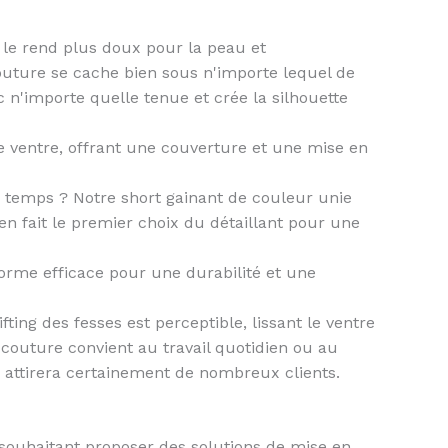
 le rend plus doux pour la peau et
outure se cache bien sous n'importe lequel de
c n'importe quelle tenue et crée la silhouette
e ventre, offrant une couverture et une mise en
 temps ? Notre short gainant de couleur unie
en fait le premier choix du détaillant pour une
 forme efficace pour une durabilité et une
fting des fesses est perceptible, lissant le ventre
 couture convient au travail quotidien ou au
ui attirera certainement de nombreux clients.
 souhaitant proposer des solutions de mise en