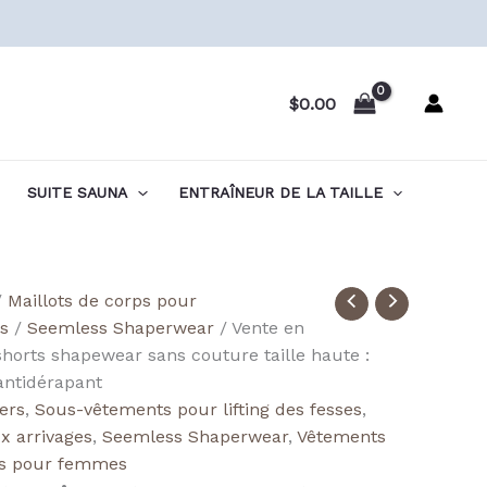
$
0.00
SUITE SAUNA
ENTRAÎNEUR DE LA TAILLE
té
/
Maillots de corps pour
s
/
Seemless Shaperwear
/ Vente en
ale
shorts shapewear sans couture taille haute :
 antidérapant
lers
,
Sous-vêtements pour lifting des fesses
,
ess
 arrivages
,
Seemless Shaperwear
,
Vêtements
wear
s pour femmes