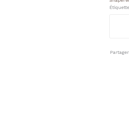
Shaperw
Étiquett
Partager