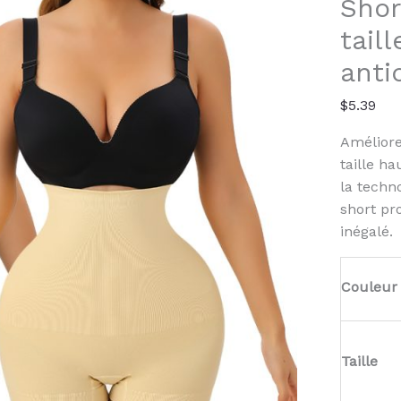
Shor
Shorts
Silicon
tail
Anti
anti
Slip
$
5.39
Améliore
taille h
la techno
short pr
inégalé.
Couleur
Taille