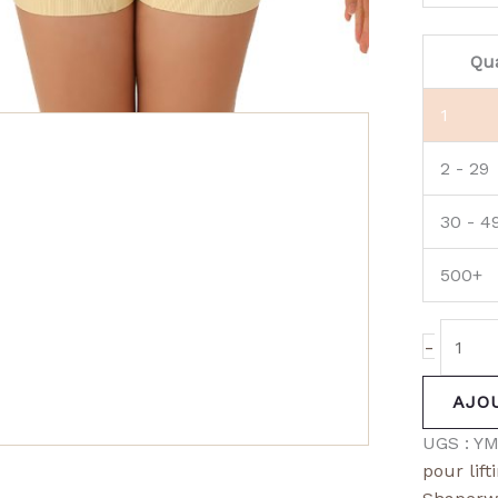
Qua
1
2 - 29
30 - 4
500+
-
AJO
UGS :
YM
pour lift