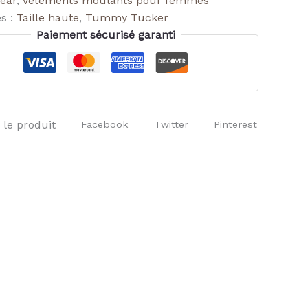
ear
,
Vêtements moulants pour femmes
es :
Taille haute
,
Tummy Tucker
Paiement sécurisé garanti
 le produit
Facebook
Twitter
Pinterest