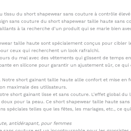
u tissu du short shapewear sans couture à contrôle élevé
sign sans couture du short shapewear taille haute sans c
aillants à la recherche d'un produit qui se marie bien ave
wear taille haute sont spécialement conçus pour cibler l
our ceux qui recherchent un look rafraîchi.
ours du mal avec des vêtements qui glissent de temps en
pante en silicone pour garantir un ajustement sûr, ce qui 
 Notre short gainant taille haute allie confort et mise en
ion maximale des utilisateurs.
tre short gainant lisse et sans couture. L'effet global du li
t doux pour la peau. Ce short shapewear taille haute sans
s spéciales telles que les fêtes, les mariages, etc., ce q
aute, antidérapant, pour femmes
e sans couture est un incontournable pour les grossistes