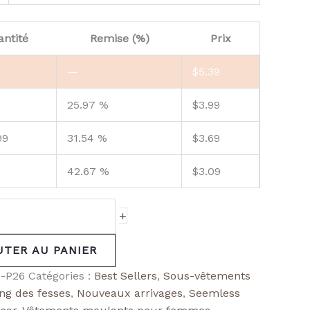
ntité
Remise (%)
Prix
—
$
5.39
25.97 %
$
3.99
99
31.54 %
$
3.69
42.67 %
$
3.09
+
UTER AU PANIER
-P26
Catégories :
Best Sellers
,
Sous-vêtements
ing des fesses
,
Nouveaux arrivages
,
Seemless