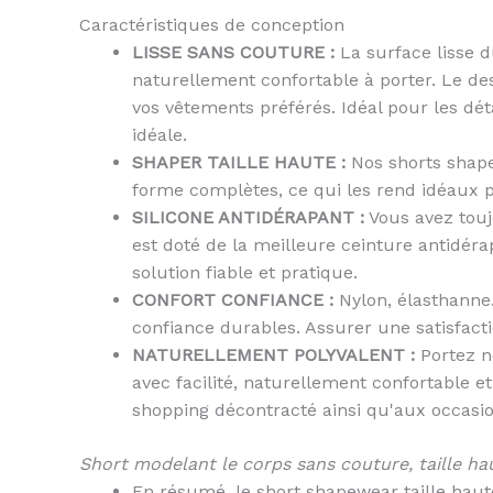
Caractéristiques de conception
LISSE SANS COUTURE :
La surface lisse d
naturellement confortable à porter. Le de
vos vêtements préférés. Idéal pour les dét
idéale.
SHAPER TAILLE HAUTE :
Nos shorts shape
forme complètes, ce qui les rend idéaux p
SILICONE ANTIDÉRAPANT :
Vous avez touj
est doté de la meilleure ceinture antidéra
solution fiable et pratique.
CONFORT CONFIANCE :
Nylon, élasthanne.
confiance durables. Assurer une satisfact
NATURELLEMENT POLYVALENT :
Portez no
avec facilité, naturellement confortable e
shopping décontracté ainsi qu'aux occasion
Short modelant le corps sans couture, taille h
En résumé, le short shapewear taille haut